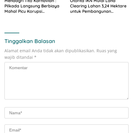
Mendagri Tito Karnavian :
Otorita IKN Mulai Land
Pilkada Langsung Berbiaya
Clearing Lahan 3,24 Hektare
Mahal Picu Korupsi
untuk Pembangunan
Sistematis Kepala Daerah
Polresta Nusantara
Tinggalkan Balasan
Alamat email Anda tidak akan dipublikasikan.
Ruas yang
wajib ditandai
*