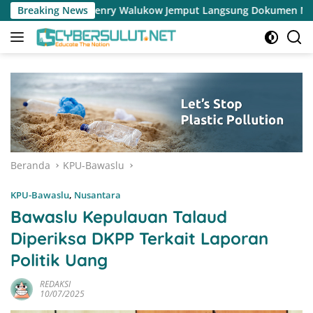
Langsung
alukow Jemput Langsung Dokumen Musrenbang Desa
Breaking News
Pemer
ke
konten
Beranda
KPU-Bawaslu
KPU-Bawaslu
,
Nusantara
Bawaslu Kepulauan Talaud
Diperiksa DKPP Terkait Laporan
Politik Uang
REDAKSI
10/07/2025