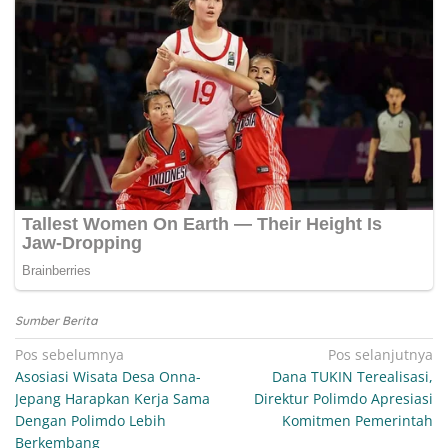
Sumber Berita
Navigasi
Pos sebelumnya
Pos selanjutnya
Asosiasi Wisata Desa Onna-
Dana TUKIN Terealisasi,
pos
Jepang Harapkan Kerja Sama
Direktur Polimdo Apresiasi
Dengan Polimdo Lebih
Komitmen Pemerintah
Berkembang