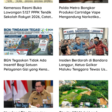
Kemensos Resmi Buka
Polda Metro Bongkar
Lowongan 5.127 PPPK Tendik
Produksi Cartridge Vape
Sekolah Rakyat 2026, Catat
Mengandung Narkotika
Syarat dan Jadwalnya!
Golongan II
BGN Tegaskan Tidak Ada
Insiden Berdarah di Bandara
Insentif Bagi Satuan
Langgur, Ketua Golkar
Pelayanan Gizi yang Kena
Maluku Tenggara Tewas Usai
‘Suspend’
Diserang OTK