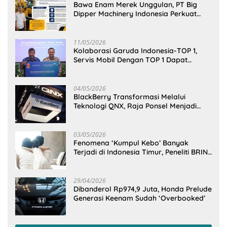
Bawa Enam Merek Unggulan, PT Big
Dipper Machinery Indonesia Perkuat
Cengkeraman Pasar di Sulawesi Utara
11/05/2026
Kolaborasi Garuda Indonesia-TOP 1,
Servis Mobil Dengan TOP 1 Dapat
GarudaMiles!
04/05/2026
BlackBerry Transformasi Melalui
Teknologi QNX, Raja Ponsel Menjadi
Raksasa Software Otomotif
03/05/2026
Fenomena ‘Kumpul Kebo’ Banyak
Terjadi di Indonesia Timur, Peneliti BRIN
Ungkap Analisisnya di Kota Manado
29/04/2026
Dibanderol Rp974,9 Juta, Honda Prelude
Generasi Keenam Sudah ‘Overbooked’