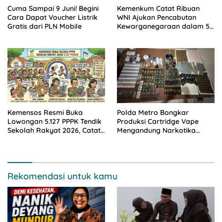
Cuma Sampai 9 Juni! Begini
Kemenkum Catat Ribuan
Cara Dapat Voucher Listrik
WNI Ajukan Pencabutan
Gratis dari PLN Mobile
Kewarganegaraan dalam 5
Tahun Terakhir, Ternyata Ini
Alasan Paling Banyak!
Kemensos Resmi Buka
Polda Metro Bongkar
Lowongan 5.127 PPPK Tendik
Produksi Cartridge Vape
Sekolah Rakyat 2026, Catat
Mengandung Narkotika
Syarat dan Jadwalnya!
Golongan II
Rekomendasi untuk kamu