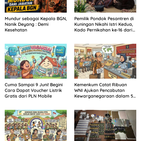
Mundur sebagai Kepala BGN,
Pemilik Pondok Pesantren di
Nanik Deyang : Demi
Kuningan Nikahi Istri Kedua,
Kesehatan
Kado Pernikahan ke-16 dari
Istri Pertama
Cuma Sampai 9 Juni! Begini
Kemenkum Catat Ribuan
Cara Dapat Voucher Listrik
WNI Ajukan Pencabutan
Gratis dari PLN Mobile
Kewarganegaraan dalam 5
Tahun Terakhir, Ternyata Ini
Alasan Paling Banyak!