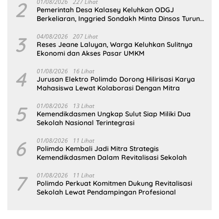
2
01/08/2026
227 Lihat
Pemerintah Desa Kalasey Keluhkan ODGJ
Berkeliaran, Inggried Sondakh Minta Dinsos Turun
Tangan
3
04/08/2026
207 Lihat
Reses Jeane Laluyan, Warga Keluhkan Sulitnya
Ekonomi dan Akses Pasar UMKM
4
01/08/2026
16 Lihat
Jurusan Elektro Polimdo Dorong Hilirisasi Karya
Mahasiswa Lewat Kolaborasi Dengan Mitra
5
01/08/2026
13 Lihat
Kemendikdasmen Ungkap Sulut Siap Miliki Dua
Sekolah Nasional Terintegrasi
6
01/08/2026
11 Lihat
Polimdo Kembali Jadi Mitra Strategis
Kemendikdasmen Dalam Revitalisasi Sekolah
7
01/08/2026
11 Lihat
Polimdo Perkuat Komitmen Dukung Revitalisasi
Sekolah Lewat Pendampingan Profesional