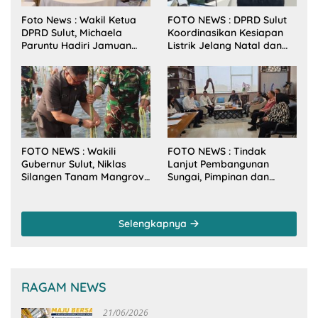
Foto News : Wakil Ketua
FOTO NEWS : DPRD Sulut
DPRD Sulut, Michaela
Koordinasikan Kesiapan
Paruntu Hadiri Jamuan
Listrik Jelang Natal dan
Makan Malam Gubernur
Tahun Baru 2026
Sulut Bersama Wamenkes
RI
FOTO NEWS : Wakili
FOTO NEWS : Tindak
Gubernur Sulut, Niklas
Lanjut Pembangunan
Silangen Tanam Mangrove
Sungai, Pimpinan dan
Bersama TNI di Desa
Anggota DPRD Sulut
Arakan Minsel
Sambangi Dirjen SDA
Kementerian PU-RI
Selengkapnya
RAGAM NEWS
21/06/2026