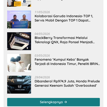
Cengkeraman Pasar di Sulawesi Utara
11/05/2026
Kolaborasi Garuda Indonesia-TOP 1,
Servis Mobil Dengan TOP 1 Dapat
GarudaMiles!
04/05/2026
BlackBerry Transformasi Melalui
Teknologi QNX, Raja Ponsel Menjadi
Raksasa Software Otomotif
03/05/2026
Fenomena ‘Kumpul Kebo’ Banyak
Terjadi di Indonesia Timur, Peneliti BRIN
Ungkap Analisisnya di Kota Manado
29/04/2026
Dibanderol Rp974,9 Juta, Honda Prelude
Generasi Keenam Sudah ‘Overbooked’
Selengkapnya