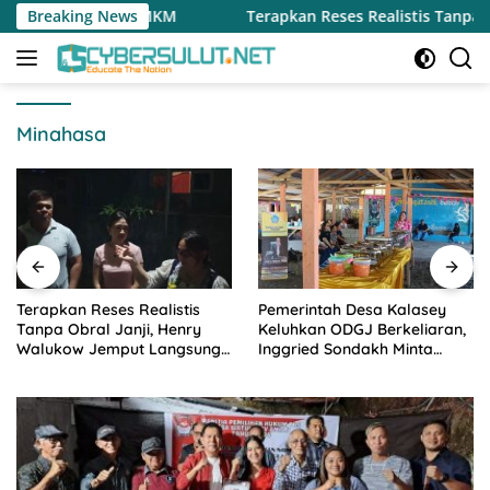
Langsung
 UMKM
Breaking News
Terapkan Reses Realistis Tanpa Obral Janji, He
ke
konten
Minahasa
Terapkan Reses Realistis
Pemerintah Desa Kalasey
Tanpa Obral Janji, Henry
Keluhkan ODGJ Berkeliaran,
Walukow Jemput Langsung
Inggried Sondakh Minta
Dokumen Musrenbang Desa
Dinsos Turun Tangan