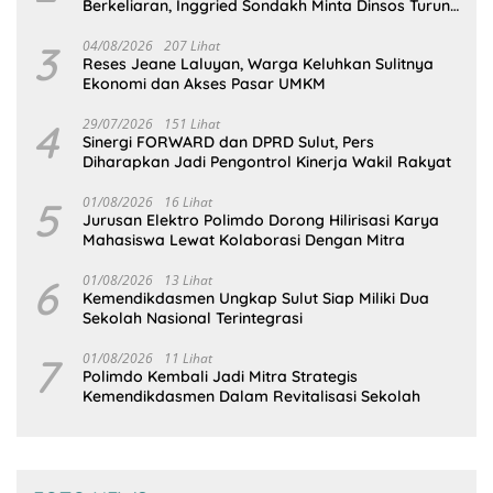
Berkeliaran, Inggried Sondakh Minta Dinsos Turun
Tangan
3
04/08/2026
207 Lihat
Reses Jeane Laluyan, Warga Keluhkan Sulitnya
Ekonomi dan Akses Pasar UMKM
4
29/07/2026
151 Lihat
Sinergi FORWARD dan DPRD Sulut, Pers
Diharapkan Jadi Pengontrol Kinerja Wakil Rakyat
5
01/08/2026
16 Lihat
Jurusan Elektro Polimdo Dorong Hilirisasi Karya
Mahasiswa Lewat Kolaborasi Dengan Mitra
6
01/08/2026
13 Lihat
Kemendikdasmen Ungkap Sulut Siap Miliki Dua
Sekolah Nasional Terintegrasi
7
01/08/2026
11 Lihat
Polimdo Kembali Jadi Mitra Strategis
Kemendikdasmen Dalam Revitalisasi Sekolah