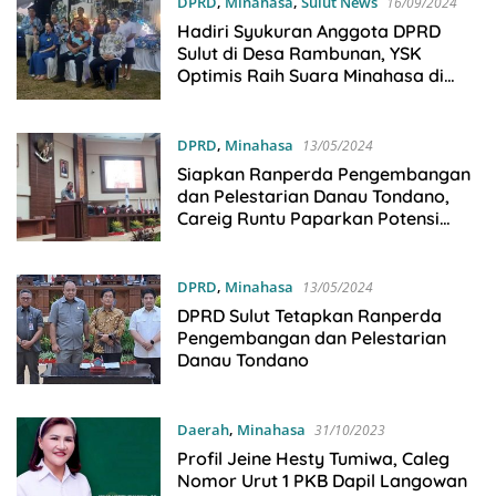
DPRD
,
Minahasa
,
Sulut News
16/09/2024
Hadiri Syukuran Anggota DPRD
Sulut di Desa Rambunan, YSK
Optimis Raih Suara Minahasa di
Pilgub Sulut 2024
DPRD
,
Minahasa
13/05/2024
Siapkan Ranperda Pengembangan
dan Pelestarian Danau Tondano,
Careig Runtu Paparkan Potensi
Danau Tondano
DPRD
,
Minahasa
13/05/2024
DPRD Sulut Tetapkan Ranperda
Pengembangan dan Pelestarian
Danau Tondano
Daerah
,
Minahasa
31/10/2023
Profil Jeine Hesty Tumiwa, Caleg
Nomor Urut 1 PKB Dapil Langowan