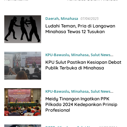
Pertanggungjawaban dan
Penanganan Kasus
Penguatan UMKM
Daerah
,
Minahasa
07/04/2025
Ludahi Teman, Pria di Langowan
Minahasa Tewas 12 Tusukan
KPU-Bawaslu
,
Minahasa
,
Sulut News
23/10/2024
KPU Sulut Pastikan Kesiapan Debat
Publik Terbuka di Minahasa
KPU-Bawaslu
,
Minahasa
,
Sulut News
17/09/2024
Meidy Tinangon Ingatkan PPK
Pilkada 2024 Kedepankan Prinsip
Profesional