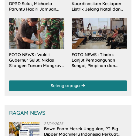
DPRD Sulut, Michaela
Koordinasikan Kesiapan
Paruntu Hadiri Jamuan
Listrik Jelang Natal dan
Makan Malam Gubernur
Tahun Baru 2026
Sulut Bersama Wamenkes
RI
FOTO NEWS : Wakili
FOTO NEWS : Tindak
Gubernur Sulut, Niklas
Lanjut Pembangunan
Silangen Tanam Mangrove
Sungai, Pimpinan dan
Bersama TNI di Desa
Anggota DPRD Sulut
Arakan Minsel
Sambangi Dirjen SDA
Kementerian PU-RI
Selengkapnya
RAGAM NEWS
21/06/2026
Bawa Enam Merek Unggulan, PT Big
Dipper Machinery Indonesia Perkuat