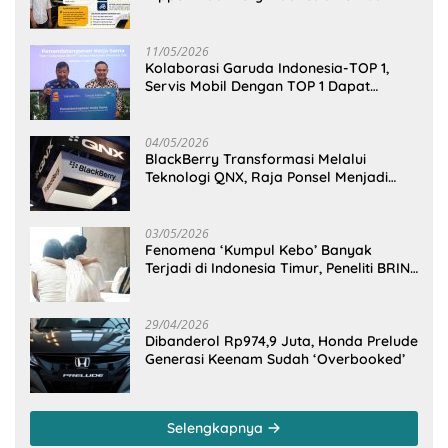
Cengkeraman Pasar di Sulawesi Utara
11/05/2026
Kolaborasi Garuda Indonesia-TOP 1,
Servis Mobil Dengan TOP 1 Dapat
GarudaMiles!
04/05/2026
BlackBerry Transformasi Melalui
Teknologi QNX, Raja Ponsel Menjadi
Raksasa Software Otomotif
03/05/2026
Fenomena ‘Kumpul Kebo’ Banyak
Terjadi di Indonesia Timur, Peneliti BRIN
Ungkap Analisisnya di Kota Manado
29/04/2026
Dibanderol Rp974,9 Juta, Honda Prelude
Generasi Keenam Sudah ‘Overbooked’
Selengkapnya