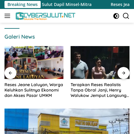
Langsung
 Sulut Dapil Minsel-Mitra
Breaking News
Reses Jeane Laluyan, Warga K
ke
konten
Galeri News
Reses Jeane Laluyan, Warga
Terapkan Reses Realistis
Keluhkan Sulitnya Ekonomi
Tanpa Obral Janji, Henry
dan Akses Pasar UMKM
Walukow Jemput Langsung
Dokumen Musrenbang Desa