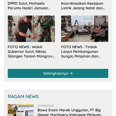
DPRD Sulut, Michaela
Koordinasikan Kesiapan
Paruntu Hadiri Jamuan
Listrik Jelang Natal dan
Makan Malam Gubernur
Tahun Baru 2026
Sulut Bersama Wamenkes
RI
FOTO NEWS : Wakili
FOTO NEWS : Tindak
Gubernur Sulut, Niklas
Lanjut Pembangunan
Silangen Tanam Mangrove
Sungai, Pimpinan dan
Bersama TNI di Desa
Anggota DPRD Sulut
Arakan Minsel
Sambangi Dirjen SDA
Kementerian PU-RI
Selengkapnya
RAGAM NEWS
21/06/2026
Bawa Enam Merek Unggulan, PT Big
Dipper Machinery Indonesia Perkuat