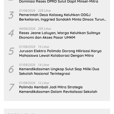
Dominasi Reses DPRD Sulut Dapil Minsel-Mitra
3
01/08/2026
228 Lihat
Pemerintah Desa Kalasey Keluhkan ODGJ
Berkeliaran, Inggried Sondakh Minta Dinsos Turun
Tangan
4
04/08/2026
209 Lihat
Reses Jeane Laluyan, Warga Keluhkan Sulitnya
Ekonomi dan Akses Pasar UMKM
5
01/08/2026
16 Lihat
Jurusan Elektro Polimdo Dorong Hilirisasi Karya
Mahasiswa Lewat Kolaborasi Dengan Mitra
6
01/08/2026
14 Lihat
Kemendikdasmen Ungkap Sulut Siap Miliki Dua
Sekolah Nasional Terintegrasi
7
01/08/2026
12 Lihat
Polimdo Kembali Jadi Mitra Strategis
Kemendikdasmen Dalam Revitalisasi Sekolah