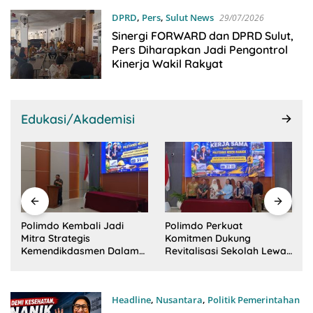
DPRD
,
Pers
,
Sulut News
29/07/2026
Sinergi FORWARD dan DPRD Sulut,
Pers Diharapkan Jadi Pengontrol
Kinerja Wakil Rakyat
Edukasi/Akademisi
p
Polimdo Kembali Jadi
Polimdo Perkuat
Mitra Strategis
Komitmen Dukung
Kemendikdasmen Dalam
Revitalisasi Sekolah Lewat
Revitalisasi Sekolah
Pendampingan Profesional
Headline
,
Nusantara
,
Politik Pemerintahan