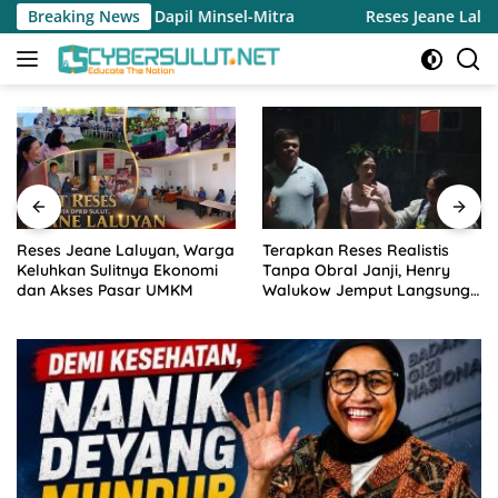
Langsung
Dapil Minsel-Mitra
Breaking News
Reses Jeane Laluyan, Warga Keluhka
ke
konten
Reses Jeane Laluyan, Warga
Terapkan Reses Realistis
Keluhkan Sulitnya Ekonomi
Tanpa Obral Janji, Henry
dan Akses Pasar UMKM
Walukow Jemput Langsung
Dokumen Musrenbang Desa