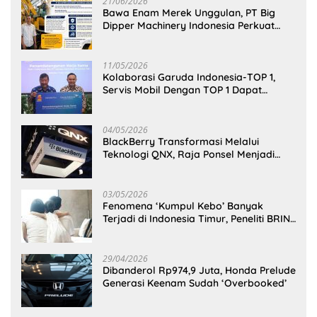
21/06/2026
Bawa Enam Merek Unggulan, PT Big
Dipper Machinery Indonesia Perkuat
Cengkeraman Pasar di Sulawesi Utara
11/05/2026
Kolaborasi Garuda Indonesia-TOP 1,
Servis Mobil Dengan TOP 1 Dapat
GarudaMiles!
04/05/2026
BlackBerry Transformasi Melalui
Teknologi QNX, Raja Ponsel Menjadi
Raksasa Software Otomotif
03/05/2026
Fenomena ‘Kumpul Kebo’ Banyak
Terjadi di Indonesia Timur, Peneliti BRIN
Ungkap Analisisnya di Kota Manado
29/04/2026
Dibanderol Rp974,9 Juta, Honda Prelude
Generasi Keenam Sudah ‘Overbooked’