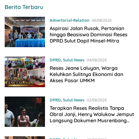
CYBERSULUT.NET
Berita Terbaru
Advertorial-Relation
06/08/2026
Aspirasi Jalan Rusak, Pertanian
hingga Beasiswa Dominasi Reses
DPRD Sulut Dapil Minsel-Mitra
DPRD
,
Sulut News
04/08/2026
Reses Jeane Laluyan, Warga
Keluhkan Sulitnya Ekonomi dan
Akses Pasar UMKM
DPRD
,
Sulut News
02/08/2026
Terapkan Reses Realistis Tanpa
Obral Janji, Henry Walukow Jemput
Langsung Dokumen Musrenbang
Desa