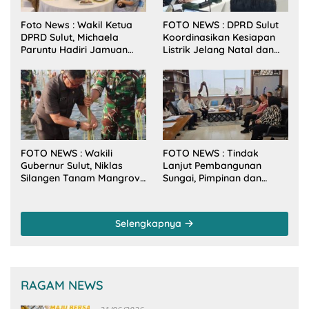
Foto News : Wakil Ketua
FOTO NEWS : DPRD Sulut
DPRD Sulut, Michaela
Koordinasikan Kesiapan
Paruntu Hadiri Jamuan
Listrik Jelang Natal dan
Makan Malam Gubernur
Tahun Baru 2026
Sulut Bersama Wamenkes
RI
FOTO NEWS : Wakili
FOTO NEWS : Tindak
Gubernur Sulut, Niklas
Lanjut Pembangunan
Silangen Tanam Mangrove
Sungai, Pimpinan dan
Bersama TNI di Desa
Anggota DPRD Sulut
Arakan Minsel
Sambangi Dirjen SDA
Kementerian PU-RI
Selengkapnya
RAGAM NEWS