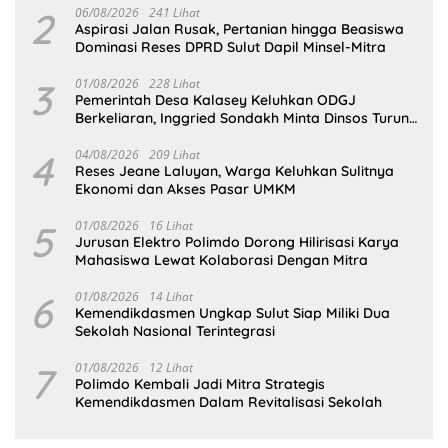
2
06/08/2026
241 Lihat
Aspirasi Jalan Rusak, Pertanian hingga Beasiswa
Dominasi Reses DPRD Sulut Dapil Minsel-Mitra
3
01/08/2026
228 Lihat
Pemerintah Desa Kalasey Keluhkan ODGJ
Berkeliaran, Inggried Sondakh Minta Dinsos Turun
Tangan
4
04/08/2026
209 Lihat
Reses Jeane Laluyan, Warga Keluhkan Sulitnya
Ekonomi dan Akses Pasar UMKM
5
01/08/2026
16 Lihat
Jurusan Elektro Polimdo Dorong Hilirisasi Karya
Mahasiswa Lewat Kolaborasi Dengan Mitra
6
01/08/2026
14 Lihat
Kemendikdasmen Ungkap Sulut Siap Miliki Dua
Sekolah Nasional Terintegrasi
7
01/08/2026
12 Lihat
Polimdo Kembali Jadi Mitra Strategis
Kemendikdasmen Dalam Revitalisasi Sekolah