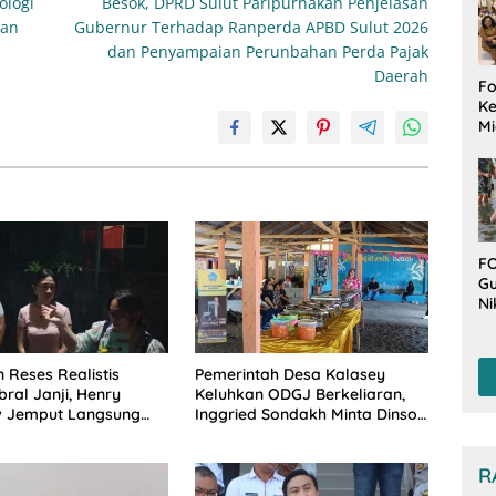
ologi
Besok, DPRD Sulut Paripurnakan Penjelasan
pan
Gubernur Terhadap Ranperda APBD Sulut 2026
dan Penyampaian Perunbahan Perda Pajak
Daerah
Fo
Ke
Mi
Ha
M
Gu
B
W
FO
Gu
Ni
T
Be
De
 Reses Realistis
Pemerintah Desa Kalasey
ral Janji, Henry
Keluhkan ODGJ Berkeliaran,
 Jemput Langsung
Inggried Sondakh Minta Dinsos
 Musrenbang Desa
Turun Tangan
R