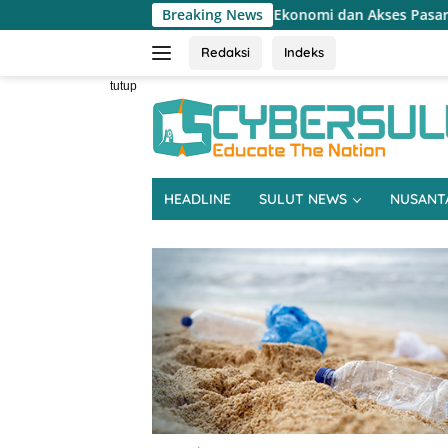
Langsung
n Sulitnya Ekonomi dan Akses Pasar UMKM
Breaking News
Terapkan Rese
ke
konten
Redaksi
Indeks
tutup
HEADLINE
SULUT NEWS
NUSANT