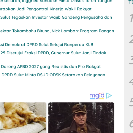
rkeliaran, Inggried Sondakh Minta Dinsos Turun Tangan
T
rapkan Jadi Pengontrol Kinerja Wakil Rakyat
1
 Sulut Tegaskan Investor Wajib Gandeng Pengusaha dan
0 Hektar Tokambahu Bitung, Nick Lomban: Program Pangan
Perkuat Deteksi Dini Ancaman Penyakit, Fraksi Demokrat DPRD Sulut Setujui Ranperda KLB
Disetujui Fraksi DPRD, Gubernur Sulut Janji Tindak
 Dorong APBD 2027 yang Realistis dan Pro Rakyat
al, DPRD Sulut Minta RSUD ODSK Setarakan Pelayanan