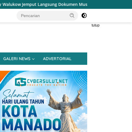
g Dokumen Musrenbang Desa
Pemerintah Desa Kalasey Kel
tutup
GALERI NEWS
ADVERTORIAL