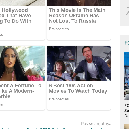
F
FO
Se
De
Pos selanjutnya