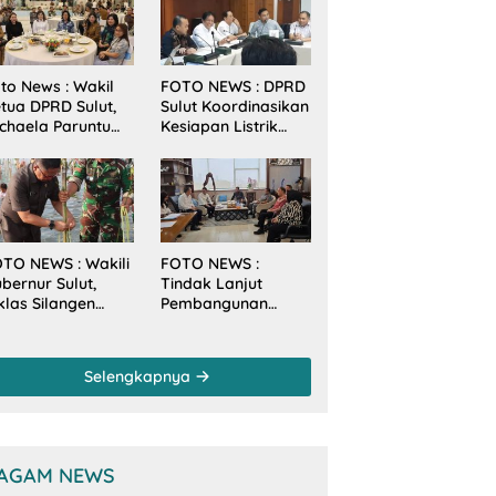
to News : Wakil
FOTO NEWS : DPRD
tua DPRD Sulut,
Sulut Koordinasikan
chaela Paruntu
Kesiapan Listrik
diri Jamuan
Jelang Natal dan
akan Malam
Tahun Baru 2026
bernur Sulut
ersama
amenkes RI
TO NEWS : Wakili
FOTO NEWS :
bernur Sulut,
Tindak Lanjut
klas Silangen
Pembangunan
anam Mangrove
Sungai, Pimpinan
rsama TNI di
dan Anggota DPRD
sa Arakan Minsel
Sulut Sambangi
Selengkapnya
Dirjen SDA
Kementerian PU-RI
AGAM NEWS