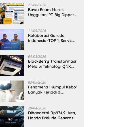
21/06/2026
Bawa Enam Merek
Unggulan, PT Big Dipper
Machinery Indonesia
Perkuat Cengkeraman
Pasar di Sulawesi Utara
11/05/2026
Kolaborasi Garuda
Indonesia-TOP 1, Servis
Mobil Dengan TOP 1 Dapat
GarudaMiles!
04/05/2026
BlackBerry Transformasi
Melalui Teknologi QNX,
Raja Ponsel Menjadi
Raksasa Software
Otomotif
03/05/2026
Fenomena ‘Kumpul Kebo’
Banyak Terjadi di
Indonesia Timur, Peneliti
BRIN Ungkap Analisisnya
di Kota Manado
29/04/2026
Dibanderol Rp974,9 Juta,
Honda Prelude Generasi
Keenam Sudah