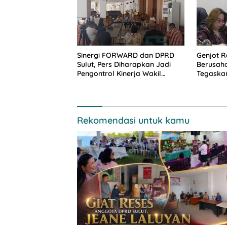
Sinergi FORWARD dan DPRD
Genjot R
Sulut, Pers Diharapkan Jadi
Berusaha
Pengontrol Kinerja Wakil
Tegaskan
Rakyat
Gandeng
Petani L
Rekomendasi untuk kamu