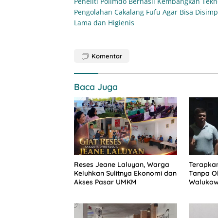
Peneliti Polimdo Berhasil Kembangkan Tekn
pos
Pengolahan Cakalang Fufu Agar Bisa Disim
Lama dan Higienis
Komentar
Baca Juga
Reses Jeane Laluyan, Warga
Terapkan
Keluhkan Sulitnya Ekonomi dan
Tanpa Ob
Akses Pasar UMKM
Walukow
Dokumen