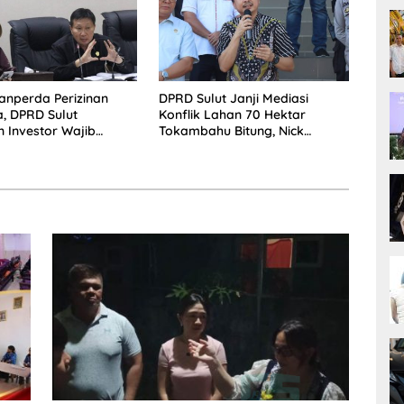
anperda Perizinan
DPRD Sulut Janji Mediasi
, DPRD Sulut
Konflik Lahan 70 Hektar
 Investor Wajib
Tokambahu Bitung, Nick
 Pengusaha dan
Lomban: Program Pangan dan
okal
Hak Rakyat Harus
Berdampingan