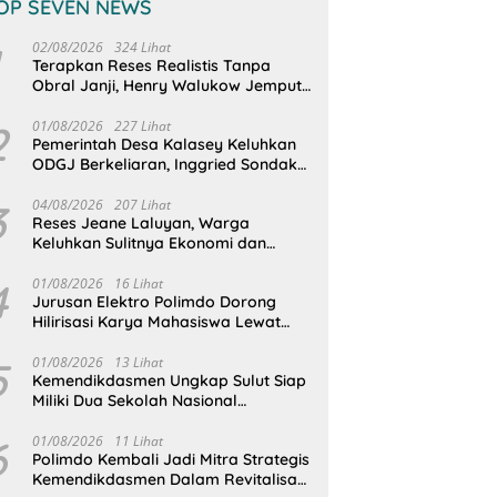
OP SEVEN NEWS
02/08/2026
324 Lihat
Terapkan Reses Realistis Tanpa
Obral Janji, Henry Walukow Jemput
Langsung Dokumen Musrenbang
Desa
2
01/08/2026
227 Lihat
Pemerintah Desa Kalasey Keluhkan
ODGJ Berkeliaran, Inggried Sondakh
Minta Dinsos Turun Tangan
3
04/08/2026
207 Lihat
Reses Jeane Laluyan, Warga
Keluhkan Sulitnya Ekonomi dan
Akses Pasar UMKM
4
01/08/2026
16 Lihat
Jurusan Elektro Polimdo Dorong
Hilirisasi Karya Mahasiswa Lewat
Kolaborasi Dengan Mitra
5
01/08/2026
13 Lihat
Kemendikdasmen Ungkap Sulut Siap
Miliki Dua Sekolah Nasional
Terintegrasi
6
01/08/2026
11 Lihat
Polimdo Kembali Jadi Mitra Strategis
Kemendikdasmen Dalam Revitalisasi