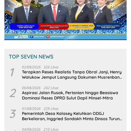
TOP SEVEN NEWS
1
02/08/2026
326 Lihat
Terapkan Reses Realistis Tanpa Obral Janji, Henry
Walukow Jemput Langsung Dokumen Musrenbang
Desa
2
06/08/2026
242 Lihat
Aspirasi Jalan Rusak, Pertanian hingga Beasiswa
Dominasi Reses DPRD Sulut Dapil Minsel-Mitra
3
01/08/2026
229 Lihat
Pemerintah Desa Kalasey Keluhkan ODGJ
Berkeliaran, Inggried Sondakh Minta Dinsos Turun
Tangan
04/08/2026
210 Lihat