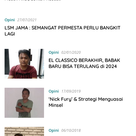
Ronald Tannur
Opini
27/07/2021
LSM JAMA : SEMANGAT PERMESTA PERLU BANGKIT
LAGI
Opini
02/01/2020
EL CLASSICO BERAKHIR, BABAK
BARU BISA TERULANG di 2024
Opini
17/09/2019
‘Nick Fury’ & Strategi Menguasai
Minsel
Opini
06/10/2018