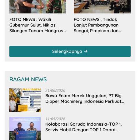
FOTO NEWS : Wakili
FOTO NEWS : Tindak
Gubernur Sulut, Niklas
Lanjut Pembangunan
Silangen Tanam Mangrove
Sungai, Pimpinan dan
Bersama TNI di Desa
Anggota DPRD Sulut
Arakan Minsel
Sambangi Dirjen SDA
Kementerian PU-RI
Selengkapnya
RAGAM NEWS
21/06/2026
Bawa Enam Merek Unggulan, PT Big
Dipper Machinery Indonesia Perkuat
Cengkeraman Pasar di Sulawesi Utara
11/05/2026
Kolaborasi Garuda Indonesia-TOP 1,
Servis Mobil Dengan TOP 1 Dapat
GarudaMiles!