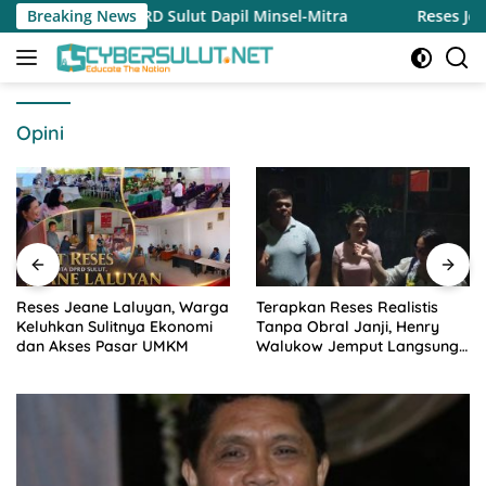
Langsung
PRD Sulut Dapil Minsel-Mitra
Breaking News
Reses Jeane Laluyan, Warg
ke
konten
Opini
Reses Jeane Laluyan, Warga
Terapkan Reses Realistis
Keluhkan Sulitnya Ekonomi
Tanpa Obral Janji, Henry
dan Akses Pasar UMKM
Walukow Jemput Langsung
Dokumen Musrenbang Desa