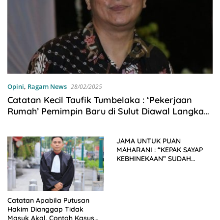
Opini
,
Ragam News
28/02/2025
Catatan Kecil Taufik Tumbelaka : ‘Pekerjaan
Rumah’ Pemimpin Baru di Sulut Diawal Langkah
Masa Bhakti
JAMA UNTUK PUAN
MAHARANI : “KEPAK SAYAP
KEBHINEKAAN” SUDAH
TEPAT UNTUK PERSATUAN
INDONESIA
Catatan Apabila Putusan
Hakim Dianggap Tidak
Masuk Akal, Contoh Kasus