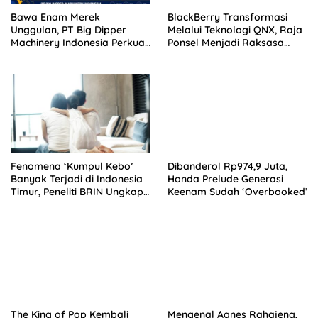
Bawa Enam Merek
BlackBerry Transformasi
Unggulan, PT Big Dipper
Melalui Teknologi QNX, Raja
Machinery Indonesia Perkuat
Ponsel Menjadi Raksasa
Cengkeraman Pasar di
Software Otomotif
Sulawesi Utara
Fenomena ‘Kumpul Kebo’
Dibanderol Rp974,9 Juta,
Banyak Terjadi di Indonesia
Honda Prelude Generasi
Timur, Peneliti BRIN Ungkap
Keenam Sudah ‘Overbooked’
Analisisnya di Kota Manado
The King of Pop Kembali
Mengenal Agnes Rahajeng,