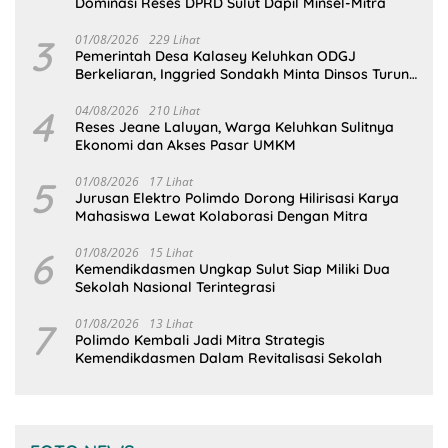
Dominasi Reses DPRD Sulut Dapil Minsel-Mitra
3
01/08/2026
229 Lihat
Pemerintah Desa Kalasey Keluhkan ODGJ
Berkeliaran, Inggried Sondakh Minta Dinsos Turun
Tangan
4
04/08/2026
210 Lihat
Reses Jeane Laluyan, Warga Keluhkan Sulitnya
Ekonomi dan Akses Pasar UMKM
5
01/08/2026
17 Lihat
Jurusan Elektro Polimdo Dorong Hilirisasi Karya
Mahasiswa Lewat Kolaborasi Dengan Mitra
6
01/08/2026
15 Lihat
Kemendikdasmen Ungkap Sulut Siap Miliki Dua
Sekolah Nasional Terintegrasi
7
01/08/2026
13 Lihat
Polimdo Kembali Jadi Mitra Strategis
Kemendikdasmen Dalam Revitalisasi Sekolah