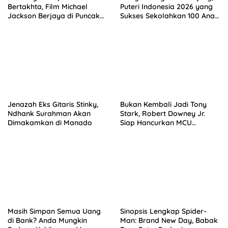
Bertakhta, Film Michael
Puteri Indonesia 2026 yang
Jackson Berjaya di Puncak
Sukses Sekolahkan 100 Anak
Box Office
Lewat ‘Rahajeng Closet’.
Jenazah Eks Gitaris Stinky,
Bukan Kembali Jadi Tony
Ndhank Surahman Akan
Stark, Robert Downey Jr.
Dimakamkan di Manado
Siap Hancurkan MCU
sebagai Doctor Doom!
Masih Simpan Semua Uang
Sinopsis Lengkap Spider-
di Bank? Anda Mungkin
Man: Brand New Day, Babak