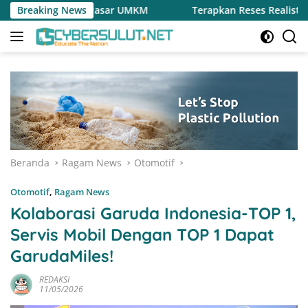
Langsung
es Pasar UMKM
Breaking News
Terapkan Reses Realistis Tanpa Obral J
ke
konten
Beranda
Ragam News
Otomotif
Otomotif
,
Ragam News
Kolaborasi Garuda Indonesia-TOP 1,
Servis Mobil Dengan TOP 1 Dapat
GarudaMiles!
REDAKSI
11/05/2026