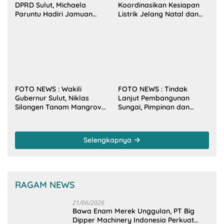
DPRD Sulut, Michaela
Koordinasikan Kesiapan
Paruntu Hadiri Jamuan
Listrik Jelang Natal dan
Makan Malam Gubernur
Tahun Baru 2026
Sulut Bersama Wamenkes
RI
FOTO NEWS : Wakili
FOTO NEWS : Tindak
Gubernur Sulut, Niklas
Lanjut Pembangunan
Silangen Tanam Mangrove
Sungai, Pimpinan dan
Bersama TNI di Desa
Anggota DPRD Sulut
Arakan Minsel
Sambangi Dirjen SDA
Kementerian PU-RI
Selengkapnya
RAGAM NEWS
21/06/2026
Bawa Enam Merek Unggulan, PT Big
Dipper Machinery Indonesia Perkuat