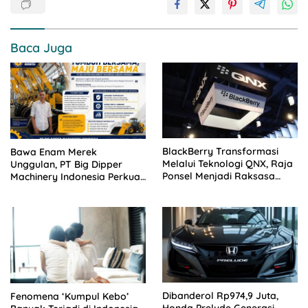
Baca Juga
BlackBerry Transformasi
Bawa Enam Merek
Melalui Teknologi QNX, Raja
Unggulan, PT Big Dipper
Ponsel Menjadi Raksasa
Machinery Indonesia Perkuat
Software Otomotif
Cengkeraman Pasar di
Sulawesi Utara
Dibanderol Rp974,9 Juta,
Fenomena ‘Kumpul Kebo’