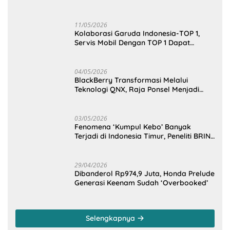
Cengkeraman Pasar di Sulawesi Utara
11/05/2026
Kolaborasi Garuda Indonesia-TOP 1,
Servis Mobil Dengan TOP 1 Dapat
GarudaMiles!
04/05/2026
BlackBerry Transformasi Melalui
Teknologi QNX, Raja Ponsel Menjadi
Raksasa Software Otomotif
03/05/2026
Fenomena ‘Kumpul Kebo’ Banyak
Terjadi di Indonesia Timur, Peneliti BRIN
Ungkap Analisisnya di Kota Manado
29/04/2026
Dibanderol Rp974,9 Juta, Honda Prelude
Generasi Keenam Sudah ‘Overbooked’
Selengkapnya