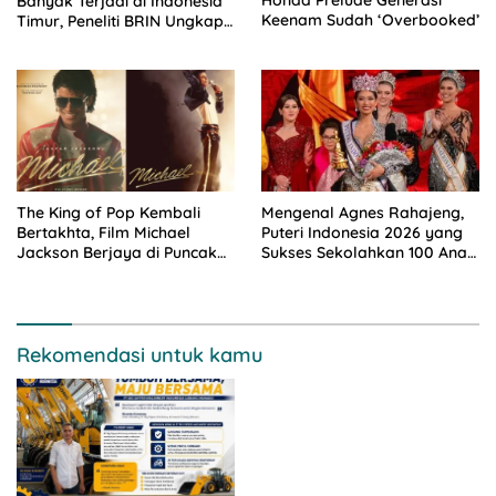
Honda Prelude Generasi
Banyak Terjadi di Indonesia
Keenam Sudah ‘Overbooked’
Timur, Peneliti BRIN Ungkap
Analisisnya di Kota Manado
The King of Pop Kembali
Mengenal Agnes Rahajeng,
Bertakhta, Film Michael
Puteri Indonesia 2026 yang
Jackson Berjaya di Puncak
Sukses Sekolahkan 100 Anak
Box Office
Lewat ‘Rahajeng Closet’.
Rekomendasi untuk kamu