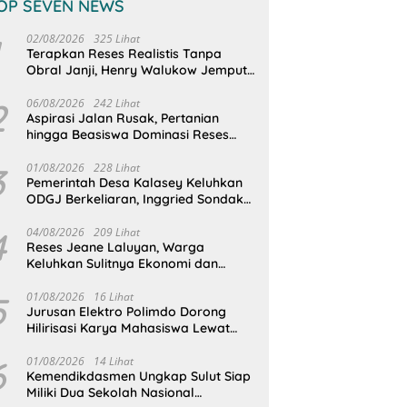
OP SEVEN NEWS
02/08/2026
325 Lihat
Terapkan Reses Realistis Tanpa
Obral Janji, Henry Walukow Jemput
Langsung Dokumen Musrenbang
Desa
2
06/08/2026
242 Lihat
Aspirasi Jalan Rusak, Pertanian
hingga Beasiswa Dominasi Reses
DPRD Sulut Dapil Minsel-Mitra
3
01/08/2026
228 Lihat
Pemerintah Desa Kalasey Keluhkan
ODGJ Berkeliaran, Inggried Sondakh
Minta Dinsos Turun Tangan
4
04/08/2026
209 Lihat
Reses Jeane Laluyan, Warga
Keluhkan Sulitnya Ekonomi dan
Akses Pasar UMKM
5
01/08/2026
16 Lihat
Jurusan Elektro Polimdo Dorong
Hilirisasi Karya Mahasiswa Lewat
Kolaborasi Dengan Mitra
6
01/08/2026
14 Lihat
Kemendikdasmen Ungkap Sulut Siap
Miliki Dua Sekolah Nasional