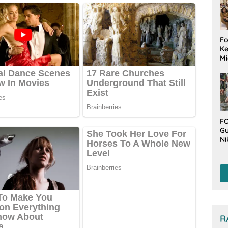
Fo
Ke
Mi
Ha
M
Gu
B
W
FO
Gu
Ni
T
Be
De
R