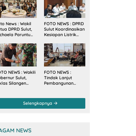
to News : Wakil
FOTO NEWS : DPRD
tua DPRD Sulut,
Sulut Koordinasikan
chaela Paruntu
Kesiapan Listrik
diri Jamuan
Jelang Natal dan
akan Malam
Tahun Baru 2026
bernur Sulut
ersama
amenkes RI
TO NEWS : Wakili
FOTO NEWS :
bernur Sulut,
Tindak Lanjut
klas Silangen
Pembangunan
anam Mangrove
Sungai, Pimpinan
rsama TNI di
dan Anggota DPRD
sa Arakan Minsel
Sulut Sambangi
Selengkapnya
Dirjen SDA
Kementerian PU-RI
AGAM NEWS