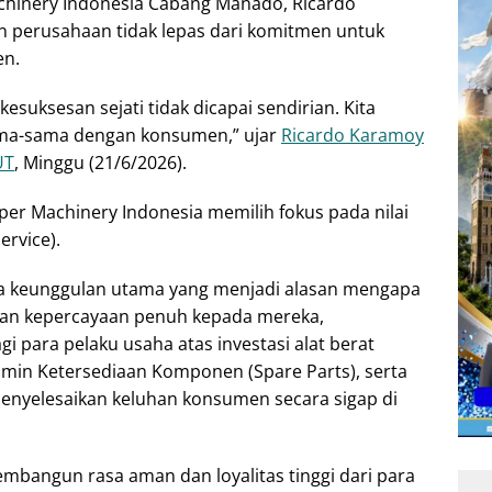
achinery Indonesia Cabang Manado, Ricardo
 perusahaan tidak lepas dari komitmen untuk
en.
uksesan sejati tidak dicapai sendirian. Kita
ma-sama dengan konsumen,” ujar
Ricardo Karamoy
UT
, Minggu (21/6/2026).
per Machinery Indonesia memilih fokus pada nilai
ervice).
ga keunggulan utama yang menjadi alasan mengapa
an kepercayaan penuh kepada mereka,
 para pelaku usaha atas investasi alat berat
min Ketersediaan Komponen (Spare Parts), serta
enyelesaikan keluhan konsumen secara sigap di
embangun rasa aman dan loyalitas tinggi dari para