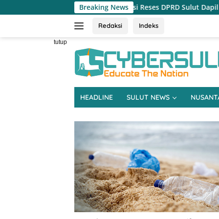
Langsung
iswa Dominasi Reses DPRD Sulut Dapil Minsel-Mitra
Breaking News
Reses
ke
konten
Redaksi
Indeks
tutup
HEADLINE
SULUT NEWS
NUSANT