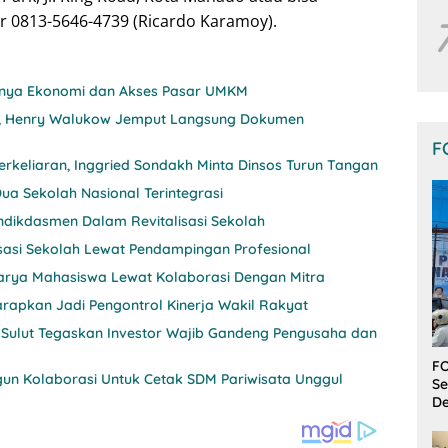
 0813-5646-4739 (Ricardo Karamoy).
itnya Ekonomi dan Akses Pasar UMKM
nji, Henry Walukow Jemput Langsung Dokumen
F
rkeliaran, Inggried Sondakh Minta Dinsos Turun Tangan
ua Sekolah Nasional Terintegrasi
ndikdasmen Dalam Revitalisasi Sekolah
sasi Sekolah Lewat Pendampingan Profesional
 Karya Mahasiswa Lewat Kolaborasi Dengan Mitra
rapkan Jadi Pengontrol Kinerja Wakil Rakyat
 Sulut Tegaskan Investor Wajib Gandeng Pengusaha dan
FO
un Kolaborasi Untuk Cetak SDM Pariwisata Unggul
Se
De