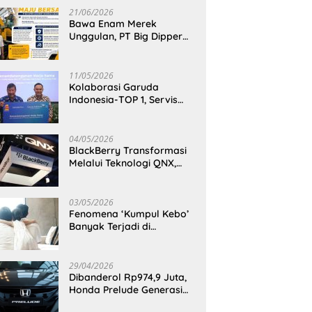
21/06/2026
Bawa Enam Merek
Unggulan, PT Big Dipper
Machinery Indonesia
Perkuat Cengkeraman
Pasar di Sulawesi Utara
11/05/2026
Kolaborasi Garuda
Indonesia-TOP 1, Servis
Mobil Dengan TOP 1 Dapat
GarudaMiles!
04/05/2026
BlackBerry Transformasi
Melalui Teknologi QNX,
Raja Ponsel Menjadi
Raksasa Software
Otomotif
03/05/2026
Fenomena ‘Kumpul Kebo’
Banyak Terjadi di
Indonesia Timur, Peneliti
BRIN Ungkap Analisisnya
di Kota Manado
29/04/2026
Dibanderol Rp974,9 Juta,
Honda Prelude Generasi
Keenam Sudah