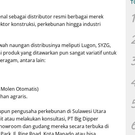
T
1
enal sebagai distributor resmi berbagai merek
ektor konstruksi, perkebunan hingga industri
ah naungan distribusinya meliputi Lugon, SYZG,
ni produk yang ditawarkan pun sangat variatif untuk
ragam, antara lain:
k Molen Otomatis)
han agraris.
aupun pengusaha perkebunan di Sulawesi Utara
it atau melakukan konsultasi, PT Big Dipper
howroom dan gudang mereka secara terbuka di
ark, Jl. Ring Road, Kota Manado atau bisa