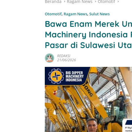
Beranda
Ragam News
Otomotif
Otomotif
,
Ragam News
,
Sulut News
Bawa Enam Merek Ung
Machinery Indonesia
Pasar di Sulawesi Ut
REDAKSI
21/06/2026