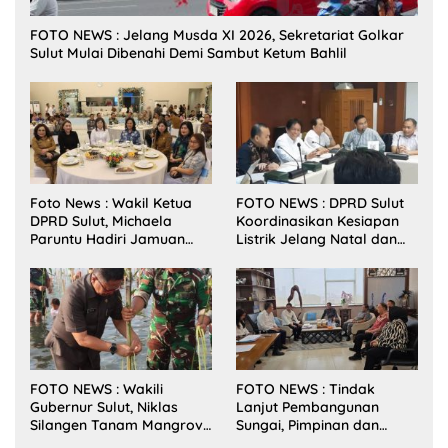
FOTO NEWS : Jelang Musda XI 2026, Sekretariat Golkar
Sulut Mulai Dibenahi Demi Sambut Ketum Bahlil
Foto News : Wakil Ketua
FOTO NEWS : DPRD Sulut
DPRD Sulut, Michaela
Koordinasikan Kesiapan
Paruntu Hadiri Jamuan
Listrik Jelang Natal dan
Makan Malam Gubernur
Tahun Baru 2026
Sulut Bersama Wamenkes
RI
FOTO NEWS : Wakili
FOTO NEWS : Tindak
Gubernur Sulut, Niklas
Lanjut Pembangunan
Silangen Tanam Mangrove
Sungai, Pimpinan dan
Bersama TNI di Desa
Anggota DPRD Sulut