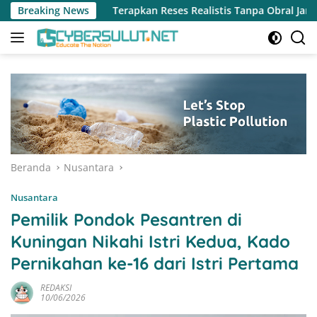
Langsung
Terapkan Reses Realistis Tanpa Obral Janji, Henry Walukow Je
Breaking News
ke
konten
Beranda
Nusantara
Nusantara
Pemilik Pondok Pesantren di
Kuningan Nikahi Istri Kedua, Kado
Pernikahan ke-16 dari Istri Pertama
REDAKSI
10/06/2026