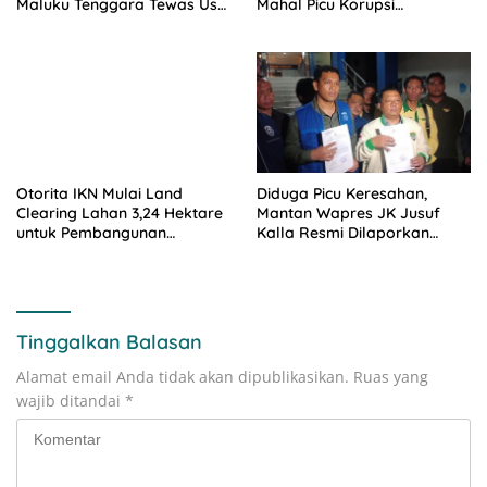
Maluku Tenggara Tewas Usai
Mahal Picu Korupsi
Diserang OTK
Sistematis Kepala Daerah
Otorita IKN Mulai Land
Diduga Picu Keresahan,
Clearing Lahan 3,24 Hektare
Mantan Wapres JK Jusuf
untuk Pembangunan
Kalla Resmi Dilaporkan
Polresta Nusantara
GAMKI dan Pemuda Katolik
ke Polisi
Tinggalkan Balasan
Alamat email Anda tidak akan dipublikasikan.
Ruas yang
wajib ditandai
*