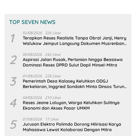
TOP SEVEN NEWS
1
02/08/2026
326 Lihat
Terapkan Reses Realistis Tanpa Obral Janji, Henry
Walukow Jemput Langsung Dokumen Musrenbang
Desa
2
06/08/2026
242 Lihat
Aspirasi Jalan Rusak, Pertanian hingga Beasiswa
Dominasi Reses DPRD Sulut Dapil Minsel-Mitra
3
01/08/2026
229 Lihat
Pemerintah Desa Kalasey Keluhkan ODGJ
Berkeliaran, Inggried Sondakh Minta Dinsos Turun
Tangan
4
04/08/2026
210 Lihat
Reses Jeane Laluyan, Warga Keluhkan Sulitnya
Ekonomi dan Akses Pasar UMKM
5
01/08/2026
17 Lihat
Jurusan Elektro Polimdo Dorong Hilirisasi Karya
Mahasiswa Lewat Kolaborasi Dengan Mitra