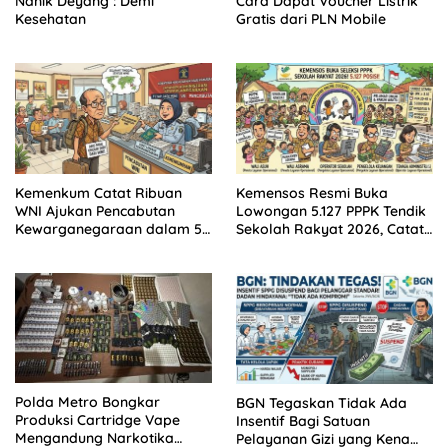
Nanik Deyang : Demi
Cara Dapat Voucher Listrik
Kesehatan
Gratis dari PLN Mobile
Kemenkum Catat Ribuan
Kemensos Resmi Buka
WNI Ajukan Pencabutan
Lowongan 5.127 PPPK Tendik
Kewarganegaraan dalam 5
Sekolah Rakyat 2026, Catat
Tahun Terakhir, Ternyata Ini
Syarat dan Jadwalnya!
Alasan Paling Banyak!
Polda Metro Bongkar
BGN Tegaskan Tidak Ada
Produksi Cartridge Vape
Insentif Bagi Satuan
Mengandung Narkotika
Pelayanan Gizi yang Kena