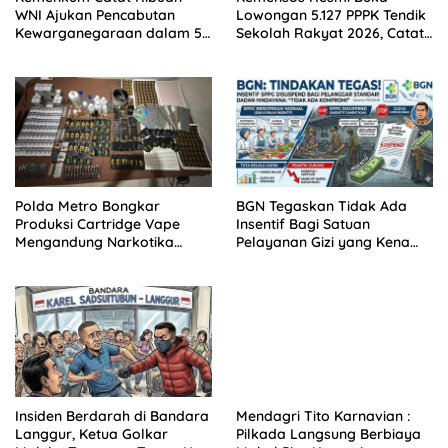
WNI Ajukan Pencabutan
Lowongan 5.127 PPPK Tendik
Kewarganegaraan dalam 5
Sekolah Rakyat 2026, Catat
Tahun Terakhir, Ternyata Ini
Syarat dan Jadwalnya!
Alasan Paling Banyak!
Polda Metro Bongkar
BGN Tegaskan Tidak Ada
Produksi Cartridge Vape
Insentif Bagi Satuan
Mengandung Narkotika
Pelayanan Gizi yang Kena
Golongan II
‘Suspend’
Insiden Berdarah di Bandara
Mendagri Tito Karnavian :
Langgur, Ketua Golkar
Pilkada Langsung Berbiaya