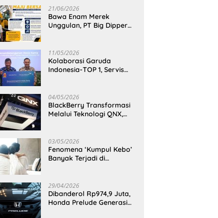
21/06/2026
Bawa Enam Merek
Unggulan, PT Big Dipper
Machinery Indonesia
Perkuat Cengkeraman
Pasar di Sulawesi Utara
11/05/2026
Kolaborasi Garuda
Indonesia-TOP 1, Servis
Mobil Dengan TOP 1 Dapat
GarudaMiles!
04/05/2026
BlackBerry Transformasi
Melalui Teknologi QNX,
Raja Ponsel Menjadi
Raksasa Software
Otomotif
03/05/2026
Fenomena ‘Kumpul Kebo’
Banyak Terjadi di
Indonesia Timur, Peneliti
BRIN Ungkap Analisisnya
di Kota Manado
29/04/2026
Dibanderol Rp974,9 Juta,
Honda Prelude Generasi
Keenam Sudah