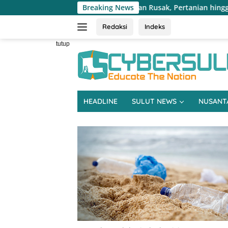
Langsung
Aspirasi Jalan Rusak, Pertanian hingga Beasiswa Dominasi Reses D
Breaking News
ke
konten
Redaksi
Indeks
tutup
HEADLINE
SULUT NEWS
NUSANT