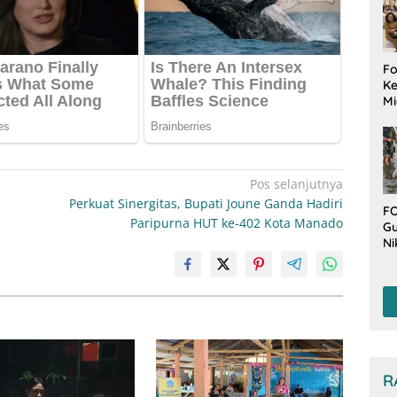
Fo
Ke
Mi
Ha
M
Gu
B
W
Pos selanjutnya
Perkuat Sinergitas, Bupati Joune Ganda Hadiri
FO
Paripurna HUT ke-402 Kota Manado
Gu
Ni
T
Be
De
R