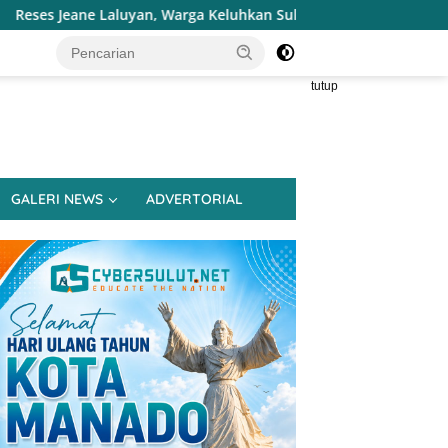
a Keluhkan Sulitnya Ekonomi dan Akses Pasar UMKM
Ter
tutup
GALERI NEWS
ADVERTORIAL