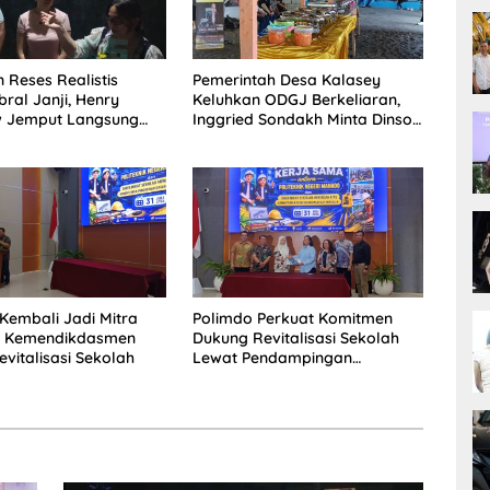
 Reses Realistis
Pemerintah Desa Kalasey
ral Janji, Henry
Keluhkan ODGJ Berkeliaran,
 Jemput Langsung
Inggried Sondakh Minta Dinsos
 Musrenbang Desa
Turun Tangan
Kembali Jadi Mitra
Polimdo Perkuat Komitmen
is Kemendikdasmen
Dukung Revitalisasi Sekolah
vitalisasi Sekolah
Lewat Pendampingan
Profesional