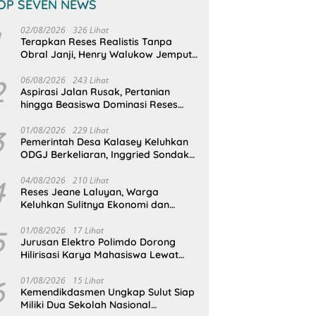
OP SEVEN NEWS
02/08/2026
326 Lihat
Terapkan Reses Realistis Tanpa
Obral Janji, Henry Walukow Jemput
Langsung Dokumen Musrenbang
Desa
2
06/08/2026
243 Lihat
Aspirasi Jalan Rusak, Pertanian
hingga Beasiswa Dominasi Reses
DPRD Sulut Dapil Minsel-Mitra
3
01/08/2026
229 Lihat
Pemerintah Desa Kalasey Keluhkan
ODGJ Berkeliaran, Inggried Sondakh
Minta Dinsos Turun Tangan
4
04/08/2026
210 Lihat
Reses Jeane Laluyan, Warga
Keluhkan Sulitnya Ekonomi dan
Akses Pasar UMKM
5
01/08/2026
17 Lihat
Jurusan Elektro Polimdo Dorong
Hilirisasi Karya Mahasiswa Lewat
Kolaborasi Dengan Mitra
6
01/08/2026
15 Lihat
Kemendikdasmen Ungkap Sulut Siap
Miliki Dua Sekolah Nasional