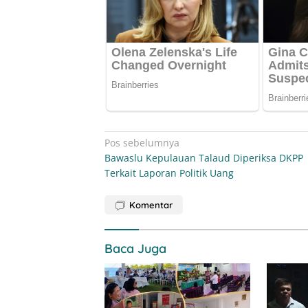
Navigasi
Pos sebelumnya
Bawaslu Kepulauan Talaud Diperiksa DKPP
pos
Terkait Laporan Politik Uang
Komentar
Baca Juga