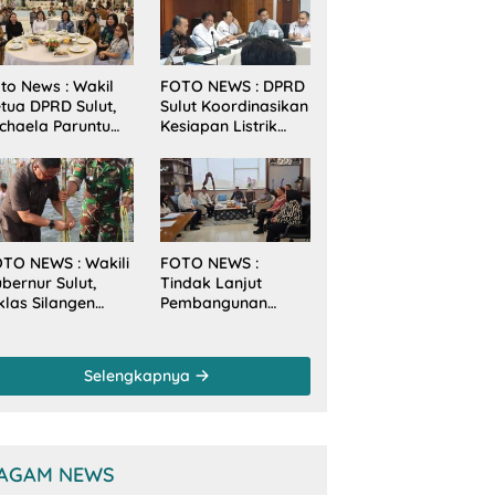
to News : Wakil
FOTO NEWS : DPRD
tua DPRD Sulut,
Sulut Koordinasikan
chaela Paruntu
Kesiapan Listrik
diri Jamuan
Jelang Natal dan
akan Malam
Tahun Baru 2026
bernur Sulut
ersama
amenkes RI
TO NEWS : Wakili
FOTO NEWS :
bernur Sulut,
Tindak Lanjut
klas Silangen
Pembangunan
anam Mangrove
Sungai, Pimpinan
rsama TNI di
dan Anggota DPRD
sa Arakan Minsel
Sulut Sambangi
Selengkapnya
Dirjen SDA
Kementerian PU-RI
AGAM NEWS