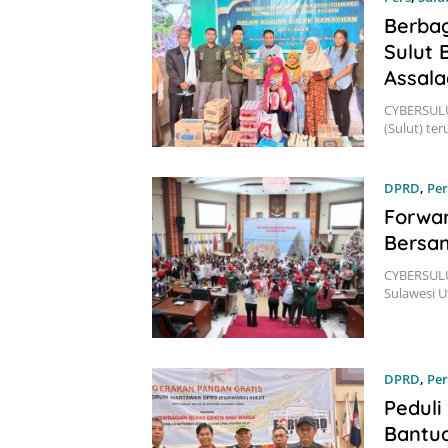
Berbag
Sulut 
Assal
CYBERSULU
(Sulut) te
DPRD
,
Per
Forwar
Bersa
CYBERSULU
Sulawesi U
DPRD
,
Per
Peduli
Bantua