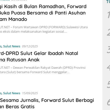
T
i Kasih di Bulan Ramadhan, Forward
1
Buka Puasa Bersama di Panti Asuhan
aam Manado
T.NET – Forum Wartawan DPRD (FORWARD) Sulawesi Utara
rus eksis dalam melaksanakan kegiatan sosial….
s
,
Sulut News
09/12/2025
d-DPRD Sulut Gelar Ibadah Natal
ma Ratusan Anak
T.NET – Dewan Perwakilan Rakyat Daerah (DPRD) Provinsi
tara (Sulut) bersama Forward Sulut menggelar…
s
,
Sulut News
15/09/2025
 Sesama Jurnalis, Forward Sulut Berbagi
n Beras Gratis