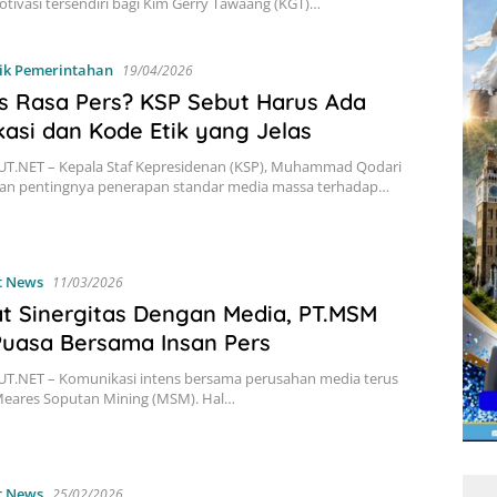
tivasi tersendiri bagi Kim Gerry Tawaang (KGT)…
tik Pemerintahan
19/04/2026
 Rasa Pers? KSP Sebut Harus Ada
ikasi dan Kode Etik yang Jelas
T.NET – Kepala Staf Kepresidenan (KSP), Muhammad Qodari
n pentingnya penerapan standar media massa terhadap…
t News
11/03/2026
t Sinergitas Dengan Media, PT.MSM
uasa Bersama Insan Pers
T.NET – Komunikasi intens bersama perusahan media terus
 Meares Soputan Mining (MSM). Hal…
t News
25/02/2026