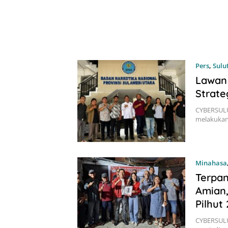
Pers
,
Sulu
Lawan 
Strate
CYBERSULU
melakukan
Minahasa
Terpan
Amian,
Pilhut
CYBERSULU