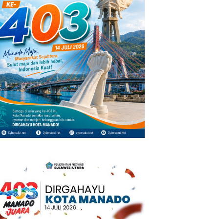
 Siap Miliki Dua Sekolah
Strategis Kemendikdasmen
D
nal Terintegrasi
Dalam Revitalisasi Sekolah
L
P