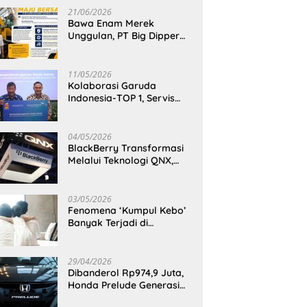
21/06/2026
Bawa Enam Merek
Unggulan, PT Big Dipper
Machinery Indonesia
Perkuat Cengkeraman
Pasar di Sulawesi Utara
11/05/2026
Kolaborasi Garuda
Indonesia-TOP 1, Servis
Mobil Dengan TOP 1 Dapat
GarudaMiles!
04/05/2026
BlackBerry Transformasi
Melalui Teknologi QNX,
Raja Ponsel Menjadi
Raksasa Software
Otomotif
03/05/2026
Fenomena ‘Kumpul Kebo’
Banyak Terjadi di
Indonesia Timur, Peneliti
BRIN Ungkap Analisisnya
di Kota Manado
29/04/2026
Dibanderol Rp974,9 Juta,
Honda Prelude Generasi
Keenam Sudah