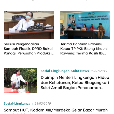
Pemimpin
Seriusi Pengendalian
Terima Bantuan Provinsi,
Sampah Plastik, DPRD Bakal
Ketua TP PKK Bitung Khouni
Panggil Perusahan Produksi
Rawung: Terima Kasih Ibu
Plastik di Sulut
Ritha Tamuntuan
Sosial-Lingkungan
,
Sulut News
09/07/2019
Dipimpin Menteri Lingkungan Hidup
dan Kehutanan, Ketua Bhayangkari
Sulut Ambil Bagian Penanaman
Mangrove Serentak
Sosial-Lingkungan
28/05/2019
Sambut HUT, Kodam XIII/Merdeka Gelar Bazar Murah