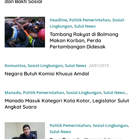
dan Bakti Sosial
Headline
,
Politik Pemerintahan
,
Sosial-
Lingkungan
,
Sulut News
27/02/2019
Tambang Rakyat di Bolmong
Makan Korban, Perda
Pertambangan Didesak
Komunitas
,
Sosial-Lingkungan
,
Sulut News
24/01/2019
Negara Butuh Komisi Khusus Amdal
Manado
,
Politik Pemerintahan
,
Sosial-Lingkungan
,
Sulut News
16/01/2019
Manado Masuk Kategori Kota Kotor, Legislator Sulut
Angkat Suara
Politik Pemerintahan
,
Sosial-Lingkungan
,
Sulut News
06/01/2019