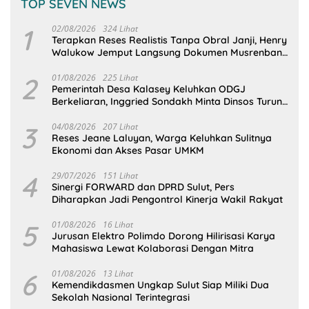
TOP SEVEN NEWS
1
02/08/2026
324 Lihat
Terapkan Reses Realistis Tanpa Obral Janji, Henry
Walukow Jemput Langsung Dokumen Musrenbang
Desa
2
01/08/2026
225 Lihat
Pemerintah Desa Kalasey Keluhkan ODGJ
Berkeliaran, Inggried Sondakh Minta Dinsos Turun
Tangan
3
04/08/2026
207 Lihat
Reses Jeane Laluyan, Warga Keluhkan Sulitnya
Ekonomi dan Akses Pasar UMKM
4
29/07/2026
151 Lihat
Sinergi FORWARD dan DPRD Sulut, Pers
Diharapkan Jadi Pengontrol Kinerja Wakil Rakyat
5
01/08/2026
16 Lihat
Jurusan Elektro Polimdo Dorong Hilirisasi Karya
Mahasiswa Lewat Kolaborasi Dengan Mitra
6
01/08/2026
13 Lihat
Kemendikdasmen Ungkap Sulut Siap Miliki Dua
Sekolah Nasional Terintegrasi