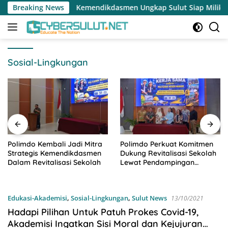
Langsung
Breaking News
Kemendikdasmen Ungkap Sulut Siap Miliki Dua Sekolah Nasi
ke
konten
Sosial-Lingkungan
Polimdo Kembali Jadi Mitra
Polimdo Perkuat Komitmen
Strategis Kemendikdasmen
Dukung Revitalisasi Sekolah
Dalam Revitalisasi Sekolah
Lewat Pendampingan
Profesional
Edukasi-Akademisi
,
Sosial-Lingkungan
,
Sulut News
13/10/2021
Hadapi Pilihan Untuk Patuh Prokes Covid-19,
Akademisi Ingatkan Sisi Moral dan Kejujuran