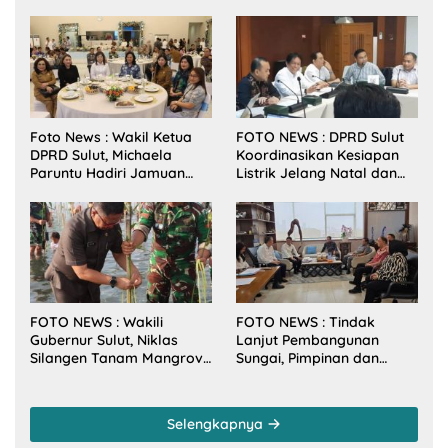
Foto News : Wakil Ketua
FOTO NEWS : DPRD Sulut
DPRD Sulut, Michaela
Koordinasikan Kesiapan
Paruntu Hadiri Jamuan
Listrik Jelang Natal dan
Makan Malam Gubernur
Tahun Baru 2026
Sulut Bersama Wamenkes
RI
FOTO NEWS : Wakili
FOTO NEWS : Tindak
Gubernur Sulut, Niklas
Lanjut Pembangunan
Silangen Tanam Mangrove
Sungai, Pimpinan dan
Bersama TNI di Desa
Anggota DPRD Sulut
Arakan Minsel
Sambangi Dirjen SDA
Kementerian PU-RI
Selengkapnya