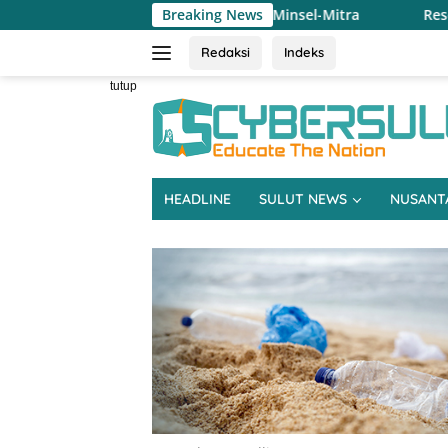
Langsung
PRD Sulut Dapil Minsel-Mitra
Breaking News
Reses Jeane Laluyan, Warg
ke
konten
Redaksi
Indeks
tutup
HEADLINE
SULUT NEWS
NUSANT