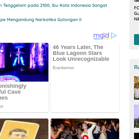
m Tenggelam pada 2100, Ibu Kota Indonesia Sangat
FO
Gu
Ni
ape Mengandung Narkotika Golongan II
T
Be
De
R