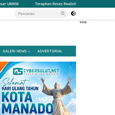
apkan Reses Realistis Tanpa Obral Janji, Henry Walukow Jempu
tutup
GALERI NEWS
ADVERTORIAL