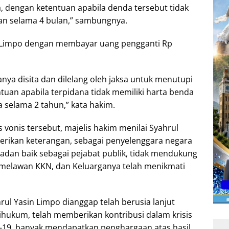
, dengan ketentuan apabila denda tersebut tidak
gan selama 4 bulan,” sambungnya.
 Limpo dengan membayar uang pengganti Rp
nya disita dan dilelang oleh jaksa untuk menutupi
tuan apabila terpidana tidak memiliki harta benda
 selama 2 tahun,” kata hakim.
vonis tersebut, majelis hakim menilai Syahrul
erikan keterangan, sebagai penyelenggara negara
adan baik sebagai pejabat publik, tidak mendukung
melawan KKN, dan Keluarganya telah menikmati
ul Yasin Limpo dianggap telah berusia lanjut
ihukum, telah memberikan kontribusi dalam krisis
-19, banyak mendapatkan penghargaan atas hasil