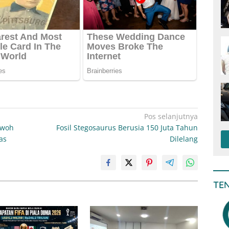
Pos selanjutnya
ewoh
Fosil Stegosaurus Berusia 150 Juta Tahun
as
Dilelang
TE