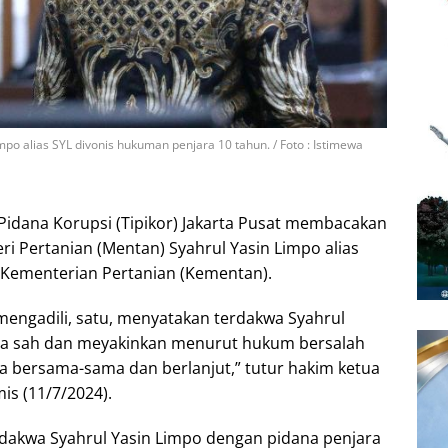
po alias SYL divonis hukuman penjara 10 tahun. / Foto : Istimewa
Pidana Korupsi (Tipikor) Jakarta Pusat membacakan
 Pertanian (Mentan) Syahrul Yasin Limpo alias
n Kementerian Pertanian (Kementan).
mengadili, satu, menyatakan terdakwa Syahrul
cara sah dan meyakinkan menurut hukum bersalah
a bersama-sama dan berlanjut,” tutur hakim ketua
mis (11/7/2024).
dakwa Syahrul Yasin Limpo dengan pidana penjara