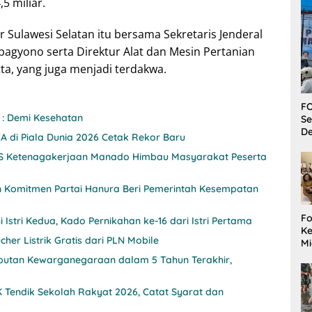
5 miliar.
Sulawesi Selatan itu bersama Sekretaris Jenderal
agyono serta Direktur Alat dan Mesin Pertanian
, yang juga menjadi terdakwa.
FO
 : Demi Kesehatan
Se
De
A di Piala Dunia 2026 Cetak Rekor Baru
JS Ketenagakerjaan Manado Himbau Masyarakat Peserta
n Komitmen Partai Hanura Beri Pemerintah Kesempatan
Fo
 Istri Kedua, Kado Pernikahan ke-16 dari Istri Pertama
Ke
her Listrik Gratis dari PLN Mobile
Mi
Ha
utan Kewarganegaraan dalam 5 Tahun Terakhir,
M
Gu
Tendik Sekolah Rakyat 2026, Catat Syarat dan
B
W