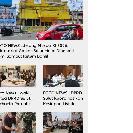
TO NEWS : Jelang Musda XI 2026,
kretariat Golkar Sulut Mulai Dibenahi
mi Sambut Ketum Bahlil
to News : Wakil
FOTO NEWS : DPRD
tua DPRD Sulut,
Sulut Koordinasikan
chaela Paruntu
Kesiapan Listrik
diri Jamuan
Jelang Natal dan
akan Malam
Tahun Baru 2026
bernur Sulut
ersama
amenkes RI