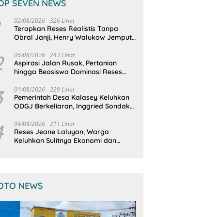
OP SEVEN NEWS
02/08/2026
326 Lihat
Terapkan Reses Realistis Tanpa
Obral Janji, Henry Walukow Jemput
Langsung Dokumen Musrenbang
Desa
2
06/08/2026
243 Lihat
Aspirasi Jalan Rusak, Pertanian
hingga Beasiswa Dominasi Reses
DPRD Sulut Dapil Minsel-Mitra
3
01/08/2026
229 Lihat
Pemerintah Desa Kalasey Keluhkan
ODGJ Berkeliaran, Inggried Sondakh
Minta Dinsos Turun Tangan
4
04/08/2026
211 Lihat
Reses Jeane Laluyan, Warga
Keluhkan Sulitnya Ekonomi dan
Akses Pasar UMKM
OTO NEWS