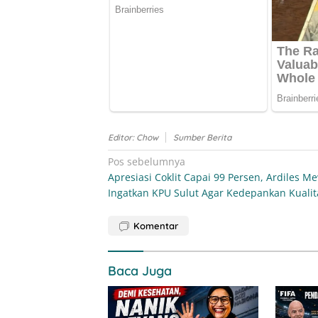
Editor: Chow
Sumber Berita
Navigasi
Pos sebelumnya
Apresiasi Coklit Capai 99 Persen, Ardiles M
pos
Ingatkan KPU Sulut Agar Kedepankan Kualit
Komentar
Baca Juga