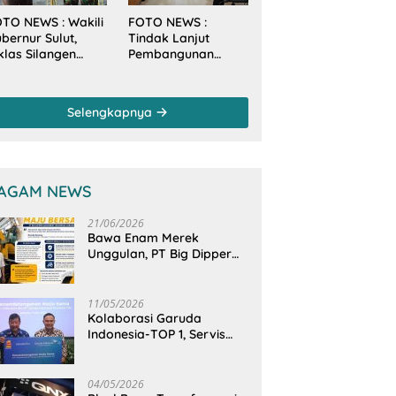
TO NEWS : Wakili
FOTO NEWS :
bernur Sulut,
Tindak Lanjut
klas Silangen
Pembangunan
anam Mangrove
Sungai, Pimpinan
rsama TNI di
dan Anggota DPRD
sa Arakan Minsel
Sulut Sambangi
Selengkapnya
Dirjen SDA
Kementerian PU-RI
AGAM NEWS
21/06/2026
Bawa Enam Merek
Unggulan, PT Big Dipper
Machinery Indonesia
Perkuat Cengkeraman
Pasar di Sulawesi Utara
11/05/2026
Kolaborasi Garuda
Indonesia-TOP 1, Servis
Mobil Dengan TOP 1 Dapat
GarudaMiles!
04/05/2026