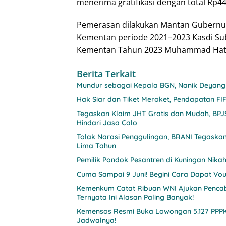
menerima gratifikasi dengan total Rp44,
Pemerasan dilakukan Mantan Gubernur 
Kementan periode 2021–2023 Kasdi Sub
Kementan Tahun 2023 Muhammad Hatta
Berita Terkait
Mundur sebagai Kepala BGN, Nanik Deyang
Hak Siar dan Tiket Meroket, Pendapatan FIF
Tegaskan Klaim JHT Gratis dan Mudah, BP
Hindari Jasa Calo
Tolak Narasi Penggulingan, BRANI Tegaska
Lima Tahun
Pemilik Pondok Pesantren di Kuningan Nikahi
Cuma Sampai 9 Juni! Begini Cara Dapat Vouc
Kemenkum Catat Ribuan WNI Ajukan Pencab
Ternyata Ini Alasan Paling Banyak!
Kemensos Resmi Buka Lowongan 5.127 PPPK 
Jadwalnya!