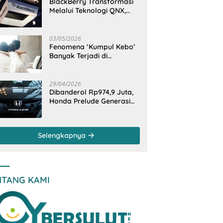
BlackBerry Transformasi
Melalui Teknologi QNX,
Raja Ponsel Menjadi
Raksasa Software
Otomotif
03/05/2026
Fenomena ‘Kumpul Kebo’
Banyak Terjadi di
Indonesia Timur, Peneliti
BRIN Ungkap Analisisnya
di Kota Manado
29/04/2026
Dibanderol Rp974,9 Juta,
Honda Prelude Generasi
Keenam Sudah
‘Overbooked’
Selengkapnya
NTANG KAMI