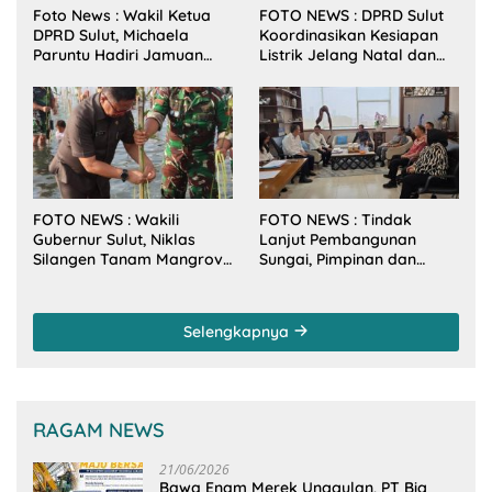
Foto News : Wakil Ketua
FOTO NEWS : DPRD Sulut
DPRD Sulut, Michaela
Koordinasikan Kesiapan
Paruntu Hadiri Jamuan
Listrik Jelang Natal dan
Makan Malam Gubernur
Tahun Baru 2026
Sulut Bersama Wamenkes
RI
FOTO NEWS : Wakili
FOTO NEWS : Tindak
Gubernur Sulut, Niklas
Lanjut Pembangunan
Silangen Tanam Mangrove
Sungai, Pimpinan dan
Bersama TNI di Desa
Anggota DPRD Sulut
Arakan Minsel
Sambangi Dirjen SDA
Kementerian PU-RI
Selengkapnya
RAGAM NEWS
21/06/2026
Bawa Enam Merek Unggulan, PT Big