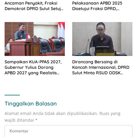
Ancaman Penyakit, Fraksi
Pelaksanaan APBD 2025
Demokrat DPRD Sulut Setujui
Disetujui Fraksi DPRD,
Ranperda KLB
Gubernur Sulut Janji Tindak
Lanjuti Catatan DPRD dan
BPK
Sampaikan KUA-PPAS 2027,
Dirancang Bersaing di
Gubernur Yulius Dorong
Kancah Internasional, DPRD
APBD 2027 yang Realistis
Sulut Minta RSUD ODSK
dan Pro Rakyat
Setarakan Pelayanan
dengan RS Malaysia dan
Singapura
Tinggalkan Balasan
Alamat email Anda tidak akan dipublikasikan.
Ruas yang
wajib ditandai
*