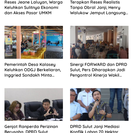
Reses Jeane Laluyan, Warga
Terapkan Reses Realistis
Keluhkan Sulitnya Ekonomi
Tanpa Obral Janji, Henry
dan Akses Pasar UMKM
Walukow Jemput Langsung
Dokumen Musrenbang Desa
Pemerintah Desa Kalasey
Sinergi FORWARD dan DPRD
Keluhkan ODGJ Berkeliaran,
Sulut, Pers Diharapkan Jadi
Inggried Sondakh Minta
Pengontrol Kinerja Wakil
Dinsos Turun Tangan
Rakyat
Genjot Ranperda Perizinan
DPRD Sulut Janji Mediasi
Berusaha, DPRD Sulut
Konflik Lahan 70 Hektar