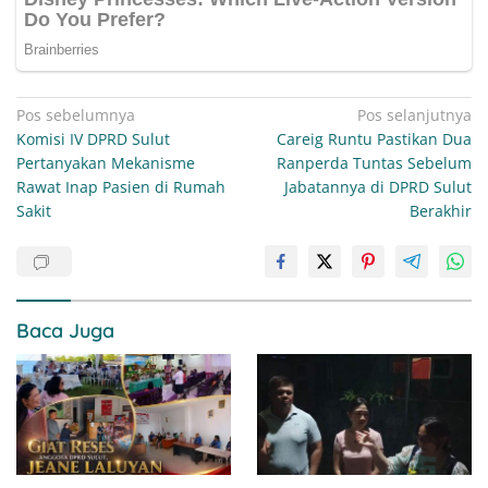
Navigasi
Pos sebelumnya
Pos selanjutnya
Komisi IV DPRD Sulut
Careig Runtu Pastikan Dua
pos
Pertanyakan Mekanisme
Ranperda Tuntas Sebelum
Rawat Inap Pasien di Rumah
Jabatannya di DPRD Sulut
Sakit
Berakhir
Baca Juga