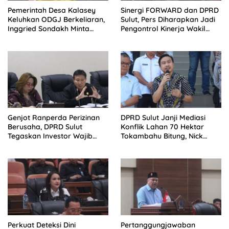
Pemerintah Desa Kalasey
Sinergi FORWARD dan DPRD
Keluhkan ODGJ Berkeliaran,
Sulut, Pers Diharapkan Jadi
Inggried Sondakh Minta
Pengontrol Kinerja Wakil
Dinsos Turun Tangan
Rakyat
Genjot Ranperda Perizinan
DPRD Sulut Janji Mediasi
Berusaha, DPRD Sulut
Konflik Lahan 70 Hektar
Tegaskan Investor Wajib
Tokambahu Bitung, Nick
Gandeng Pengusaha dan
Lomban: Program Pangan
Petani Lokal
dan Hak Rakyat Harus
Berdampingan
Perkuat Deteksi Dini
Pertanggungjawaban