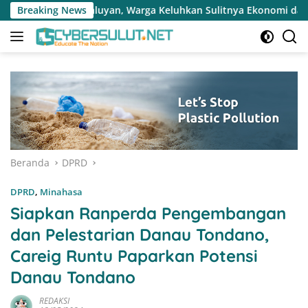
Langsung
, Warga Keluhkan Sulitnya Ekonomi dan Akses Pasar UMKM
Breaking News
ke
konten
Beranda
DPRD
DPRD
,
Minahasa
Siapkan Ranperda Pengembangan
dan Pelestarian Danau Tondano,
Careig Runtu Paparkan Potensi
Danau Tondano
REDAKSI