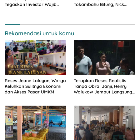
Tegaskan Investor Wajib
Tokambahu Bitung, Nick
Gandeng Pengusaha dan
Lomban: Program Pangan
Petani Lokal
dan Hak Rakyat Harus
Berdampingan
Rekomendasi untuk kamu
Reses Jeane Laluyan, Warga
Terapkan Reses Realistis
Keluhkan Sulitnya Ekonomi
Tanpa Obral Janji, Henry
dan Akses Pasar UMKM
Walukow Jemput Langsung
Dokumen Musrenbang Desa