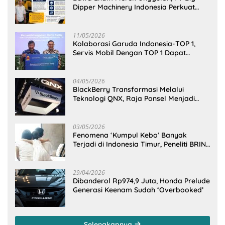
Dipper Machinery Indonesia Perkuat
Cengkeraman Pasar di Sulawesi Utara
11/05/2026
Kolaborasi Garuda Indonesia-TOP 1,
Servis Mobil Dengan TOP 1 Dapat
GarudaMiles!
04/05/2026
BlackBerry Transformasi Melalui
Teknologi QNX, Raja Ponsel Menjadi
Raksasa Software Otomotif
03/05/2026
Fenomena ‘Kumpul Kebo’ Banyak
Terjadi di Indonesia Timur, Peneliti BRIN
Ungkap Analisisnya di Kota Manado
29/04/2026
Dibanderol Rp974,9 Juta, Honda Prelude
Generasi Keenam Sudah ‘Overbooked’
Selengkapnya