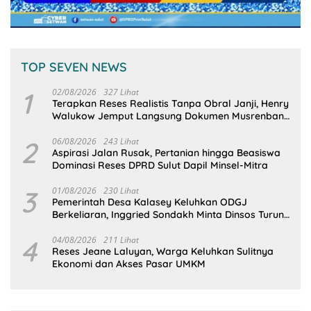
TOP SEVEN NEWS
1
02/08/2026
327 Lihat
Terapkan Reses Realistis Tanpa Obral Janji, Henry
Walukow Jemput Langsung Dokumen Musrenbang
Desa
2
06/08/2026
243 Lihat
Aspirasi Jalan Rusak, Pertanian hingga Beasiswa
Dominasi Reses DPRD Sulut Dapil Minsel-Mitra
3
01/08/2026
230 Lihat
Pemerintah Desa Kalasey Keluhkan ODGJ
Berkeliaran, Inggried Sondakh Minta Dinsos Turun
Tangan
4
04/08/2026
211 Lihat
Reses Jeane Laluyan, Warga Keluhkan Sulitnya
Ekonomi dan Akses Pasar UMKM