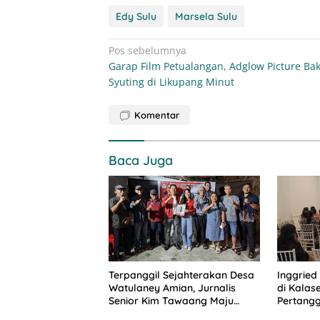
Edy Sulu
Marsela Sulu
Navigasi
Pos sebelumnya
Garap Film Petualangan, Adglow Picture Bak
pos
Syuting di Likupang Minut
Komentar
Baca Juga
Terpanggil Sejahterakan Desa
Inggried
Watulaney Amian, Jurnalis
di Kalas
Senior Kim Tawaang Maju
Pertang
Pilhut 2026
Penguat