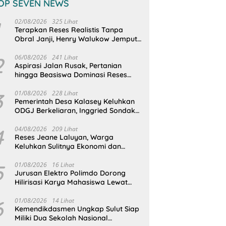
OP SEVEN NEWS
02/08/2026
325 Lihat
Terapkan Reses Realistis Tanpa
Obral Janji, Henry Walukow Jemput
Langsung Dokumen Musrenbang
Desa
2
06/08/2026
241 Lihat
Aspirasi Jalan Rusak, Pertanian
hingga Beasiswa Dominasi Reses
DPRD Sulut Dapil Minsel-Mitra
3
01/08/2026
228 Lihat
Pemerintah Desa Kalasey Keluhkan
ODGJ Berkeliaran, Inggried Sondakh
Minta Dinsos Turun Tangan
4
04/08/2026
209 Lihat
Reses Jeane Laluyan, Warga
Keluhkan Sulitnya Ekonomi dan
Akses Pasar UMKM
5
01/08/2026
16 Lihat
Jurusan Elektro Polimdo Dorong
Hilirisasi Karya Mahasiswa Lewat
Kolaborasi Dengan Mitra
6
01/08/2026
14 Lihat
Kemendikdasmen Ungkap Sulut Siap
Miliki Dua Sekolah Nasional