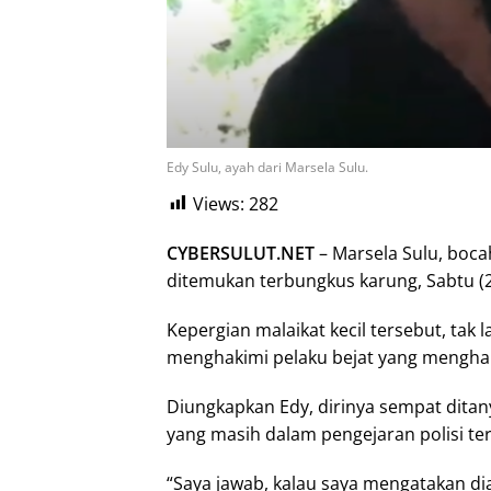
Edy Sulu, ayah dari Marsela Sulu.
Views:
282
CYBERSULUT.NET
– Marsela Sulu, boc
ditemukan terbungkus karung, Sabtu (2
Kepergian malaikat kecil tersebut, tak
menghakimi pelaku bejat yang menghabi
Diungkapkan Edy, dirinya sempat dita
yang masih dalam pengejaran polisi t
“Saya jawab, kalau saya mengatakan dia