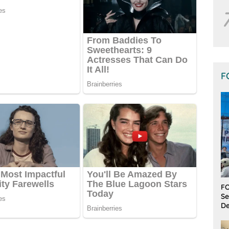
F
FO
Se
De