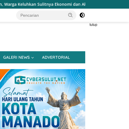
 Ekonomi dan Akses Pasar UMKM
Terapkan Reses Realist
tutup
GALERI NEWS
ADVERTORIAL