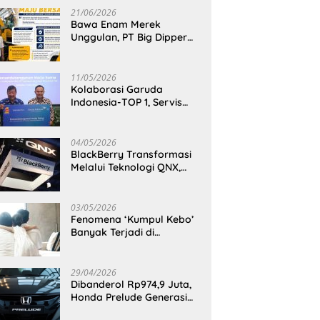
21/06/2026
Bawa Enam Merek
Unggulan, PT Big Dipper
Machinery Indonesia
Perkuat Cengkeraman
Pasar di Sulawesi Utara
11/05/2026
Kolaborasi Garuda
Indonesia-TOP 1, Servis
Mobil Dengan TOP 1 Dapat
GarudaMiles!
04/05/2026
BlackBerry Transformasi
Melalui Teknologi QNX,
Raja Ponsel Menjadi
Raksasa Software
Otomotif
03/05/2026
Fenomena ‘Kumpul Kebo’
Banyak Terjadi di
Indonesia Timur, Peneliti
BRIN Ungkap Analisisnya
di Kota Manado
29/04/2026
Dibanderol Rp974,9 Juta,
Honda Prelude Generasi
Keenam Sudah