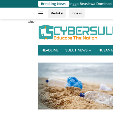
Langsung
 Pertanian hingga Beasiswa Dominasi Reses DPRD Sulut Dapil Mins
Breaking News
ke
konten
Redaksi
Indeks
tutup
HEADLINE
SULUT NEWS
NUSANT