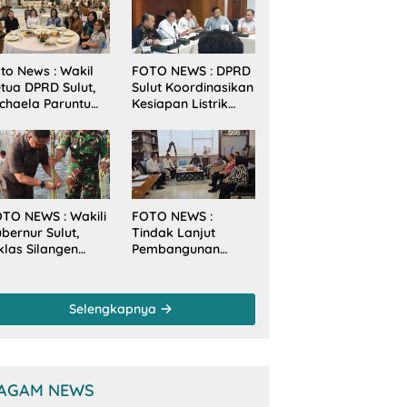
to News : Wakil
FOTO NEWS : DPRD
tua DPRD Sulut,
Sulut Koordinasikan
chaela Paruntu
Kesiapan Listrik
diri Jamuan
Jelang Natal dan
akan Malam
Tahun Baru 2026
bernur Sulut
ersama
amenkes RI
TO NEWS : Wakili
FOTO NEWS :
bernur Sulut,
Tindak Lanjut
klas Silangen
Pembangunan
anam Mangrove
Sungai, Pimpinan
rsama TNI di
dan Anggota DPRD
sa Arakan Minsel
Sulut Sambangi
Selengkapnya
Dirjen SDA
Kementerian PU-RI
AGAM NEWS