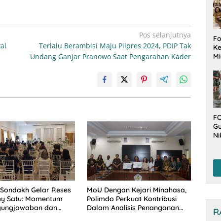
Pos selanjutnya
Fo
al
Terlalu Berambisi Maju Pilpres 2024, PDIP Tak
Ke
Mi
Undang Ganjar Pranowo Saat Pengarahan Kader
Ha
M
Gu
B
W
FO
Gu
Ni
T
Be
De
 Sondakh Gelar Reses
MoU Dengan Kejari Minahasa,
ey Satu: Momentum
Polimdo Perkuat Kontribusi
gungjawaban dan
Dalam Analisis Penanganan
R
an UMKM
Kasus