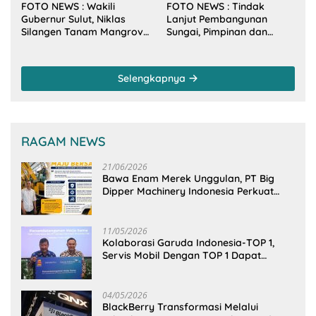
FOTO NEWS : Wakili
FOTO NEWS : Tindak
Gubernur Sulut, Niklas
Lanjut Pembangunan
Silangen Tanam Mangrove
Sungai, Pimpinan dan
Bersama TNI di Desa
Anggota DPRD Sulut
Arakan Minsel
Sambangi Dirjen SDA
Kementerian PU-RI
Selengkapnya
RAGAM NEWS
21/06/2026
Bawa Enam Merek Unggulan, PT Big
Dipper Machinery Indonesia Perkuat
Cengkeraman Pasar di Sulawesi Utara
11/05/2026
Kolaborasi Garuda Indonesia-TOP 1,
Servis Mobil Dengan TOP 1 Dapat
GarudaMiles!
04/05/2026
BlackBerry Transformasi Melalui