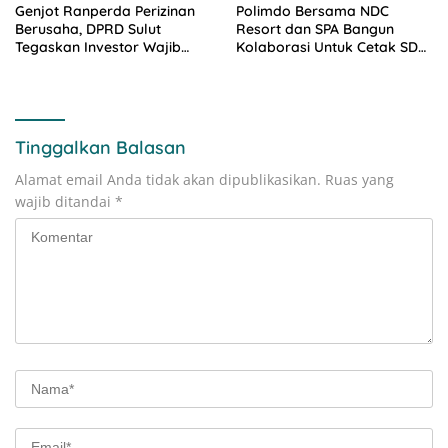
Genjot Ranperda Perizinan
Polimdo Bersama NDC
Berusaha, DPRD Sulut
Resort dan SPA Bangun
Tegaskan Investor Wajib
Kolaborasi Untuk Cetak SDM
Gandeng Pengusaha dan
Pariwisata Unggul
Petani Lokal
Tinggalkan Balasan
Alamat email Anda tidak akan dipublikasikan.
Ruas yang
wajib ditandai
*