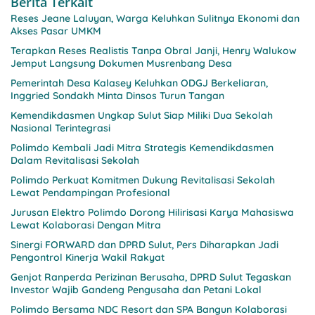
Berita Terkait
Reses Jeane Laluyan, Warga Keluhkan Sulitnya Ekonomi dan
Akses Pasar UMKM
Terapkan Reses Realistis Tanpa Obral Janji, Henry Walukow
Jemput Langsung Dokumen Musrenbang Desa
Pemerintah Desa Kalasey Keluhkan ODGJ Berkeliaran,
Inggried Sondakh Minta Dinsos Turun Tangan
Kemendikdasmen Ungkap Sulut Siap Miliki Dua Sekolah
Nasional Terintegrasi
Polimdo Kembali Jadi Mitra Strategis Kemendikdasmen
Dalam Revitalisasi Sekolah
Polimdo Perkuat Komitmen Dukung Revitalisasi Sekolah
Lewat Pendampingan Profesional
Jurusan Elektro Polimdo Dorong Hilirisasi Karya Mahasiswa
Lewat Kolaborasi Dengan Mitra
Sinergi FORWARD dan DPRD Sulut, Pers Diharapkan Jadi
Pengontrol Kinerja Wakil Rakyat
Genjot Ranperda Perizinan Berusaha, DPRD Sulut Tegaskan
Investor Wajib Gandeng Pengusaha dan Petani Lokal
Polimdo Bersama NDC Resort dan SPA Bangun Kolaborasi