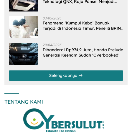
Teknologi QNX, Raja Ponsel Menjadi
Raksasa Software Otomotif
03/05/2026
Fenomena ‘Kumpul Kebo’ Banyak
Terjadi di Indonesia Timur, Peneliti BRIN
Ungkap Analisisnya di Kota Manado
29/04/2026
Dibanderol Rp974,9 Juta, Honda Prelude
Generasi Keenam Sudah ‘Overbooked’
Selengkapnya
TENTANG KAMI