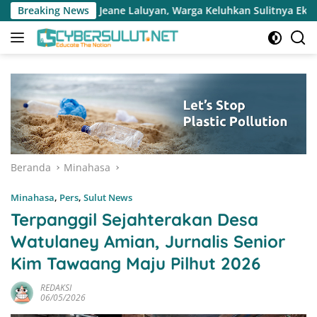
Langsung
uyan, Warga Keluhkan Sulitnya Ekonomi dan Akses Pasar UMKM
Breaking News
ke
konten
Beranda
Minahasa
Minahasa
,
Pers
,
Sulut News
Terpanggil Sejahterakan Desa
Watulaney Amian, Jurnalis Senior
Kim Tawaang Maju Pilhut 2026
REDAKSI
06/05/2026