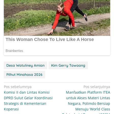
Desa Watuliney Amian
Kim Gerry Tawaang
Pilhut Minahasa 2026
Navigasi
Pos sebelumnya
Pos selanjutnya
Komisi II dan Lintas Komisi
Manfaatkan Platform ITEA
pos
DPRD Sulut Gelar Koordinasi
untuk Akses Materi Lintas
Strategis di Kementerian
Negara, Polimdo Bersiap
Koperasi
Menuju ‘World Class