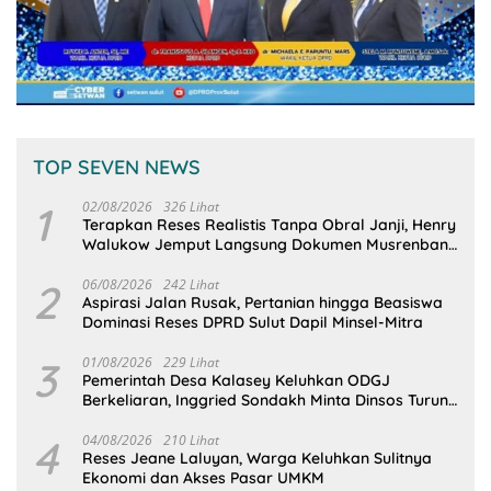
TOP SEVEN NEWS
1
02/08/2026
326 Lihat
Terapkan Reses Realistis Tanpa Obral Janji, Henry
Walukow Jemput Langsung Dokumen Musrenbang
Desa
2
06/08/2026
242 Lihat
Aspirasi Jalan Rusak, Pertanian hingga Beasiswa
Dominasi Reses DPRD Sulut Dapil Minsel-Mitra
3
01/08/2026
229 Lihat
Pemerintah Desa Kalasey Keluhkan ODGJ
Berkeliaran, Inggried Sondakh Minta Dinsos Turun
Tangan
4
04/08/2026
210 Lihat
Reses Jeane Laluyan, Warga Keluhkan Sulitnya
Ekonomi dan Akses Pasar UMKM