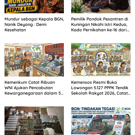
Mundur sebagai Kepala BGN,
Pemilik Pondok Pesantren di
Nanik Deyang : Demi
Kuningan Nikahi Istri Kedua,
Kesehatan
Kado Pernikahan ke-16 dari
Istri Pertama
Kemenkum Catat Ribuan
Kemensos Resmi Buka
WNI Ajukan Pencabutan
Lowongan 5.127 PPPK Tendik
Kewarganegaraan dalam 5
Sekolah Rakyat 2026, Catat
Tahun Terakhir, Ternyata Ini
Syarat dan Jadwalnya!
Alasan Paling Banyak!