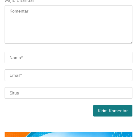
wajib ditandai
*