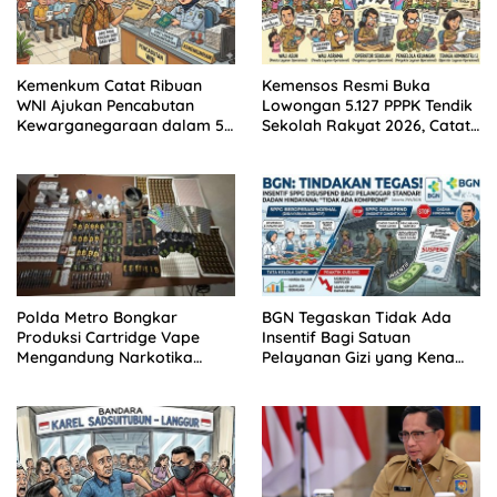
Kemenkum Catat Ribuan
Kemensos Resmi Buka
WNI Ajukan Pencabutan
Lowongan 5.127 PPPK Tendik
Kewarganegaraan dalam 5
Sekolah Rakyat 2026, Catat
Tahun Terakhir, Ternyata Ini
Syarat dan Jadwalnya!
Alasan Paling Banyak!
Polda Metro Bongkar
BGN Tegaskan Tidak Ada
Produksi Cartridge Vape
Insentif Bagi Satuan
Mengandung Narkotika
Pelayanan Gizi yang Kena
Golongan II
‘Suspend’