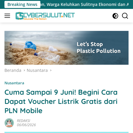
Langsung
 Keluhkan Sulitnya Ekonomi dan Akses Pasar UMKM
Breaking News
Tera
ke
konten
Beranda
Nusantara
Nusantara
Cuma Sampai 9 Juni! Begini Cara
Dapat Voucher Listrik Gratis dari
PLN Mobile
REDAKSI
06/06/2026