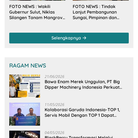
FOTO NEWS : Wakili
FOTO NEWS : Tindak
Gubernur Sulut, Niklas
Lanjut Pembangunan
Silangen Tanam Mangrove
Sungai, Pimpinan dan
Bersama TNI di Desa
Anggota DPRD Sulut
Arakan Minsel
Sambangi Dirjen SDA
Kementerian PU-RI
Selengkapnya
RAGAM NEWS
21/06/2026
Bawa Enam Merek Unggulan, PT Big
Dipper Machinery Indonesia Perkuat
Cengkeraman Pasar di Sulawesi Utara
11/05/2026
Kolaborasi Garuda Indonesia-TOP 1,
Servis Mobil Dengan TOP 1 Dapat
GarudaMiles!
04/05/2026
BlackBerry Transformasi Melalui