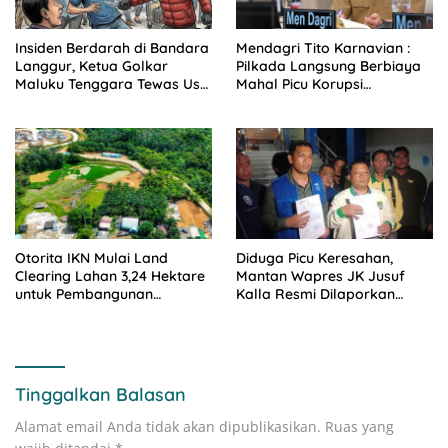
Insiden Berdarah di Bandara
Mendagri Tito Karnavian :
Langgur, Ketua Golkar
Pilkada Langsung Berbiaya
Maluku Tenggara Tewas Usai
Mahal Picu Korupsi
Diserang OTK
Sistematis Kepala Daerah
Otorita IKN Mulai Land
Diduga Picu Keresahan,
Clearing Lahan 3,24 Hektare
Mantan Wapres JK Jusuf
untuk Pembangunan
Kalla Resmi Dilaporkan
Polresta Nusantara
GAMKI dan Pemuda Katolik
ke Polisi
Tinggalkan Balasan
Alamat email Anda tidak akan dipublikasikan.
Ruas yang