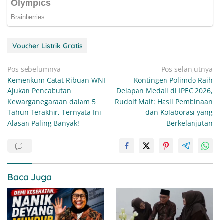
Voucher Listrik Gratis
Navigasi
Pos sebelumnya
Pos selanjutnya
Kemenkum Catat Ribuan WNI
Kontingen Polimdo Raih
pos
Ajukan Pencabutan
Delapan Medali di IPEC 2026,
Kewarganegaraan dalam 5
Rudolf Mait: Hasil Pembinaan
Tahun Terakhir, Ternyata Ini
dan Kolaborasi yang
Alasan Paling Banyak!
Berkelanjutan
Baca Juga