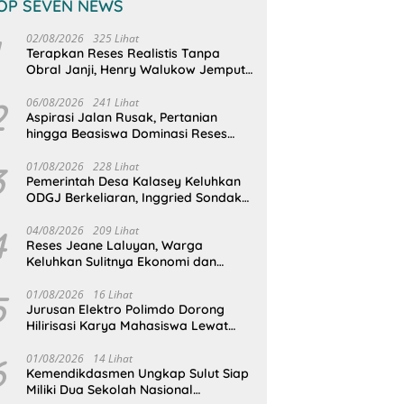
OP SEVEN NEWS
02/08/2026
325 Lihat
Terapkan Reses Realistis Tanpa
Obral Janji, Henry Walukow Jemput
Langsung Dokumen Musrenbang
Desa
2
06/08/2026
241 Lihat
Aspirasi Jalan Rusak, Pertanian
hingga Beasiswa Dominasi Reses
DPRD Sulut Dapil Minsel-Mitra
3
01/08/2026
228 Lihat
Pemerintah Desa Kalasey Keluhkan
ODGJ Berkeliaran, Inggried Sondakh
Minta Dinsos Turun Tangan
4
04/08/2026
209 Lihat
Reses Jeane Laluyan, Warga
Keluhkan Sulitnya Ekonomi dan
Akses Pasar UMKM
5
01/08/2026
16 Lihat
Jurusan Elektro Polimdo Dorong
Hilirisasi Karya Mahasiswa Lewat
Kolaborasi Dengan Mitra
6
01/08/2026
14 Lihat
Kemendikdasmen Ungkap Sulut Siap
Miliki Dua Sekolah Nasional