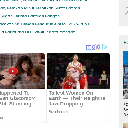
wet Minut, Polimdo Terapkan Inovasi Ecobrik
han, Pemkab Minut Terbitkan Surat Edaran
nut Sudah Terima Bantuan Pangan
 Bacakan SK Dewan Pengurus APKASI 2025-2030
diri Paripurna HUT ke-402 Kota Manado
F
FO
Se
De