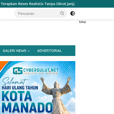
pa Obral Janji, Henry Walukow Jemput Langsung Dokumen Musren
tutup
GALERI NEWS
ADVERTORIAL