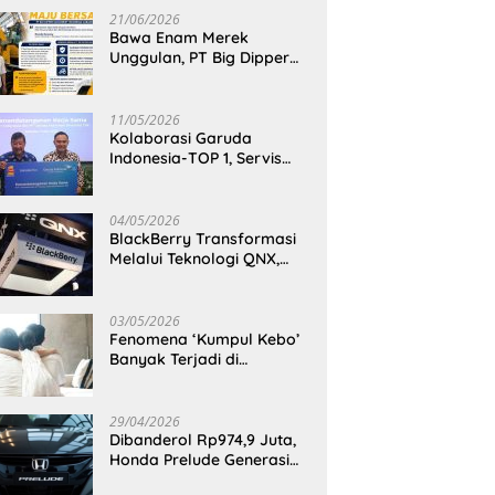
21/06/2026
Bawa Enam Merek
Unggulan, PT Big Dipper
Machinery Indonesia
Perkuat Cengkeraman
Pasar di Sulawesi Utara
11/05/2026
Kolaborasi Garuda
Indonesia-TOP 1, Servis
Mobil Dengan TOP 1 Dapat
GarudaMiles!
04/05/2026
BlackBerry Transformasi
Melalui Teknologi QNX,
Raja Ponsel Menjadi
Raksasa Software
Otomotif
03/05/2026
Fenomena ‘Kumpul Kebo’
Banyak Terjadi di
Indonesia Timur, Peneliti
BRIN Ungkap Analisisnya
di Kota Manado
29/04/2026
Dibanderol Rp974,9 Juta,
Honda Prelude Generasi
Keenam Sudah