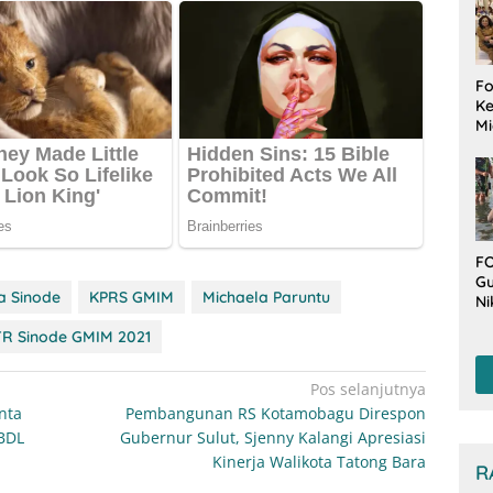
Fo
Ke
Mi
Ha
M
Gu
B
W
FO
Gu
a Sinode
KPRS GMIM
Michaela Paruntu
Ni
T
R Sinode GMIM 2021
Be
De
Pos selanjutnya
nta
Pembangunan RS Kotamobagu Direspon
 BDL
Gubernur Sulut, Sjenny Kalangi Apresiasi
Kinerja Walikota Tatong Bara
R