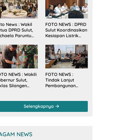
to News : Wakil
FOTO NEWS : DPRD
tua DPRD Sulut,
Sulut Koordinasikan
chaela Paruntu
Kesiapan Listrik
diri Jamuan
Jelang Natal dan
akan Malam
Tahun Baru 2026
bernur Sulut
ersama
amenkes RI
TO NEWS : Wakili
FOTO NEWS :
bernur Sulut,
Tindak Lanjut
klas Silangen
Pembangunan
anam Mangrove
Sungai, Pimpinan
rsama TNI di
dan Anggota DPRD
sa Arakan Minsel
Sulut Sambangi
Selengkapnya
Dirjen SDA
Kementerian PU-RI
AGAM NEWS