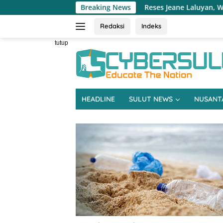
Langsung
ra
Reses Jeane Laluyan, Warga Keluhkan Sulitnya Ekon
Breaking News
ke
konten
Redaksi
Indeks
tutup
HEADLINE
SULUT NEWS
NUSANT