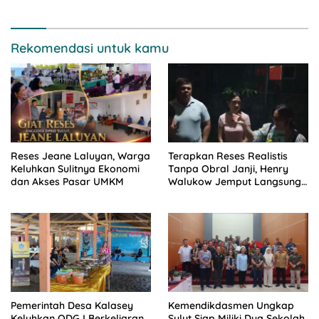
Rekomendasi untuk kamu
Reses Jeane Laluyan, Warga
Terapkan Reses Realistis
Keluhkan Sulitnya Ekonomi
Tanpa Obral Janji, Henry
dan Akses Pasar UMKM
Walukow Jemput Langsung
Dokumen Musrenbang Desa
Pemerintah Desa Kalasey
Kemendikdasmen Ungkap
Keluhkan ODGJ Berkeliaran,
Sulut Siap Miliki Dua Sekolah