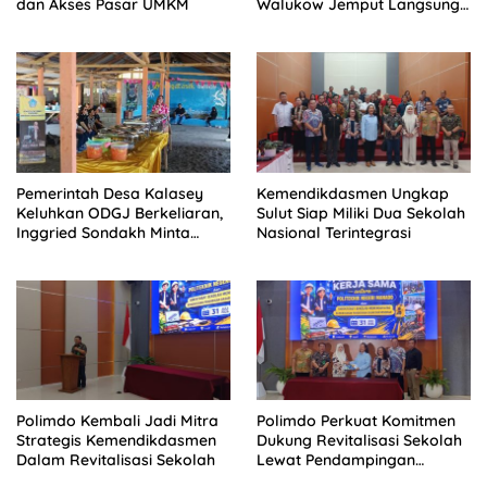
dan Akses Pasar UMKM
Walukow Jemput Langsung
Dokumen Musrenbang Desa
Pemerintah Desa Kalasey
Kemendikdasmen Ungkap
Keluhkan ODGJ Berkeliaran,
Sulut Siap Miliki Dua Sekolah
Inggried Sondakh Minta
Nasional Terintegrasi
Dinsos Turun Tangan
Polimdo Kembali Jadi Mitra
Polimdo Perkuat Komitmen
Strategis Kemendikdasmen
Dukung Revitalisasi Sekolah
Dalam Revitalisasi Sekolah
Lewat Pendampingan
Profesional