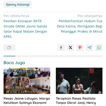
Sjenny Kalangi
Navigasi
Pos sebelumnya
Pos selanjutnya
Pastikan Kesiapan RKTR
Pemberhentian Hukum Tua
pos
Sinode GMIM, Joune Ganda
Desa Kaima, Peringatan Bagi
Gelar Rapat Malam Dengan
Pelanggar Prokes di Minut
KPRS
Baca Juga
Reses Jeane Laluyan, Warga
Terapkan Reses Realistis
Keluhkan Sulitnya Ekonomi
Tanpa Obral Janji, Henry