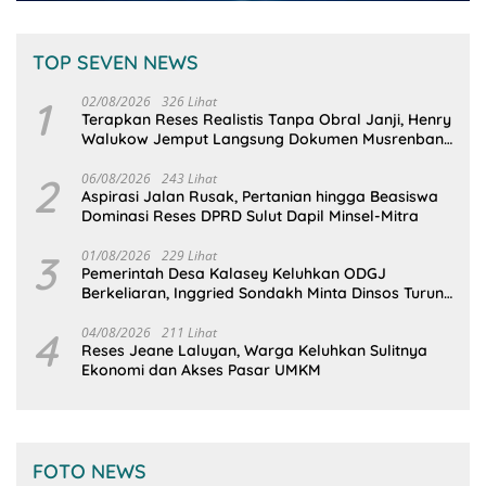
TOP SEVEN NEWS
1
02/08/2026
326 Lihat
Terapkan Reses Realistis Tanpa Obral Janji, Henry
Walukow Jemput Langsung Dokumen Musrenbang
Desa
2
06/08/2026
243 Lihat
Aspirasi Jalan Rusak, Pertanian hingga Beasiswa
Dominasi Reses DPRD Sulut Dapil Minsel-Mitra
3
01/08/2026
229 Lihat
Pemerintah Desa Kalasey Keluhkan ODGJ
Berkeliaran, Inggried Sondakh Minta Dinsos Turun
Tangan
4
04/08/2026
211 Lihat
Reses Jeane Laluyan, Warga Keluhkan Sulitnya
Ekonomi dan Akses Pasar UMKM
FOTO NEWS