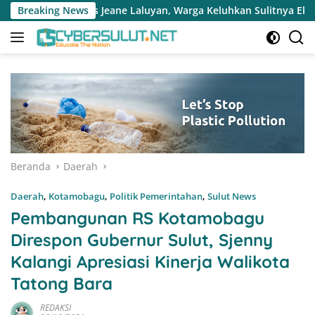
Langsung
luyan, Warga Keluhkan Sulitnya Ekonomi dan Akses Pasar UMKM
Breaking News
ke
konten
Beranda
Daerah
Daerah
,
Kotamobagu
,
Politik Pemerintahan
,
Sulut News
Pembangunan RS Kotamobagu
Direspon Gubernur Sulut, Sjenny
Kalangi Apresiasi Kinerja Walikota
Tatong Bara
REDAKSI