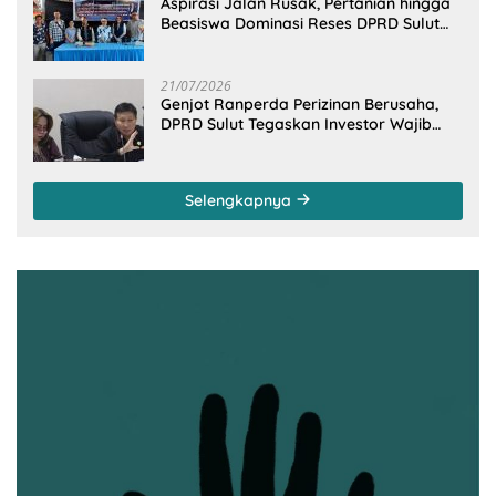
Aspirasi Jalan Rusak, Pertanian hingga
Beasiswa Dominasi Reses DPRD Sulut
Dapil Minsel-Mitra
21/07/2026
Genjot Ranperda Perizinan Berusaha,
DPRD Sulut Tegaskan Investor Wajib
Gandeng Pengusaha dan Petani Lokal
Selengkapnya