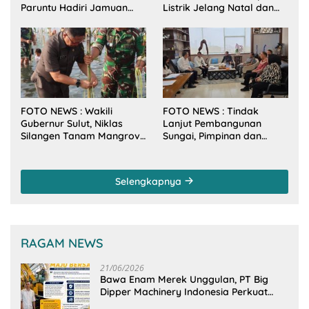
Paruntu Hadiri Jamuan
Listrik Jelang Natal dan
Makan Malam Gubernur
Tahun Baru 2026
Sulut Bersama Wamenkes
RI
FOTO NEWS : Wakili
FOTO NEWS : Tindak
Gubernur Sulut, Niklas
Lanjut Pembangunan
Silangen Tanam Mangrove
Sungai, Pimpinan dan
Bersama TNI di Desa
Anggota DPRD Sulut
Arakan Minsel
Sambangi Dirjen SDA
Kementerian PU-RI
Selengkapnya
RAGAM NEWS
21/06/2026
Bawa Enam Merek Unggulan, PT Big
Dipper Machinery Indonesia Perkuat
Cengkeraman Pasar di Sulawesi Utara