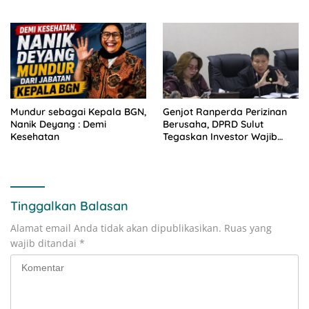
Kolaborasi Dengan Mitra
Rakyat
Mundur sebagai Kepala BGN,
Genjot Ranperda Perizinan
Nanik Deyang : Demi
Berusaha, DPRD Sulut
Kesehatan
Tegaskan Investor Wajib
Gandeng Pengusaha dan
Petani Lokal
Tinggalkan Balasan
Alamat email Anda tidak akan dipublikasikan.
Ruas yang
wajib ditandai
*