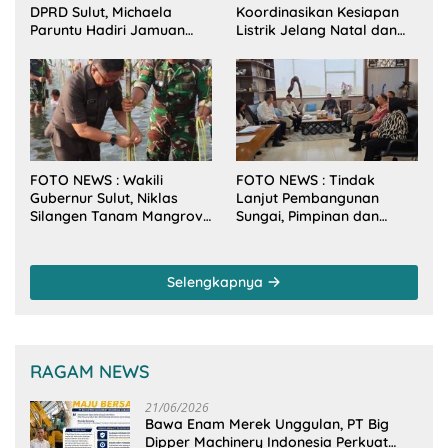
DPRD Sulut, Michaela
Koordinasikan Kesiapan
Paruntu Hadiri Jamuan
Listrik Jelang Natal dan
Makan Malam Gubernur
Tahun Baru 2026
Sulut Bersama Wamenkes
RI
FOTO NEWS : Wakili
FOTO NEWS : Tindak
Gubernur Sulut, Niklas
Lanjut Pembangunan
Silangen Tanam Mangrove
Sungai, Pimpinan dan
Bersama TNI di Desa
Anggota DPRD Sulut
Arakan Minsel
Sambangi Dirjen SDA
Kementerian PU-RI
Selengkapnya
RAGAM NEWS
21/06/2026
Bawa Enam Merek Unggulan, PT Big
Dipper Machinery Indonesia Perkuat