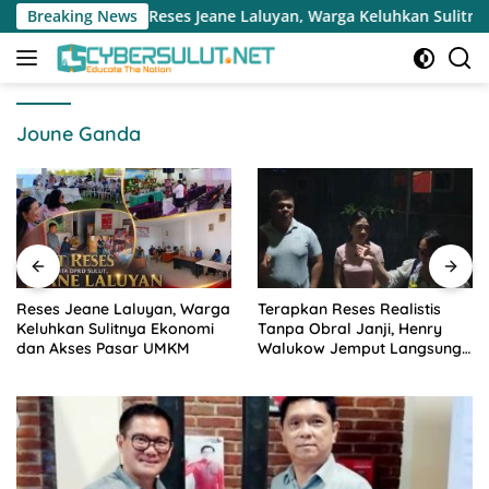
Langsung
Reses Jeane Laluyan, Warga Keluhkan Sulitnya Ekonomi dan Ak
Breaking News
ke
konten
Joune Ganda
a
Terapkan Reses Realistis
Pemerintah Desa Kalasey
Tanpa Obral Janji, Henry
Keluhkan ODGJ Berkeliaran,
Walukow Jemput Langsung
Inggried Sondakh Minta
Dokumen Musrenbang Desa
Dinsos Turun Tangan