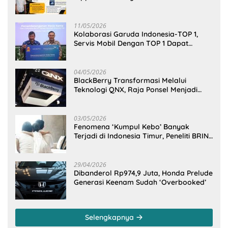
Cengkeraman Pasar di Sulawesi Utara
11/05/2026
Kolaborasi Garuda Indonesia-TOP 1,
Servis Mobil Dengan TOP 1 Dapat
GarudaMiles!
04/05/2026
BlackBerry Transformasi Melalui
Teknologi QNX, Raja Ponsel Menjadi
Raksasa Software Otomotif
03/05/2026
Fenomena ‘Kumpul Kebo’ Banyak
Terjadi di Indonesia Timur, Peneliti BRIN
Ungkap Analisisnya di Kota Manado
29/04/2026
Dibanderol Rp974,9 Juta, Honda Prelude
Generasi Keenam Sudah ‘Overbooked’
Selengkapnya