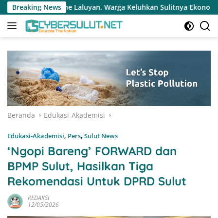
Langsung
, Warga Keluhkan Sulitnya Ekonomi dan Akses Pasar UMKM
Breaking News
ke
konten
Beranda
Edukasi-Akademisi
Edukasi-Akademisi
,
Pers
,
Sulut News
‘Ngopi Bareng’ FORWARD dan
BPMP Sulut, Hasilkan Tiga
Rekomendasi Untuk DPRD Sulut
REDAKSI
12/05/2026