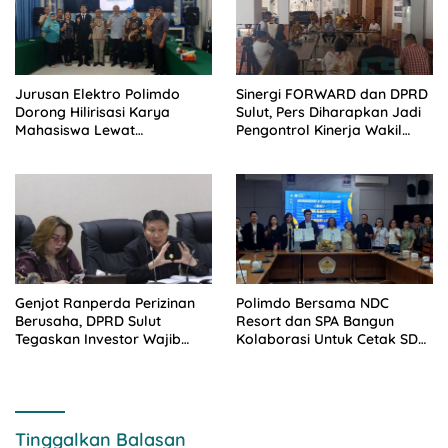
Jurusan Elektro Polimdo
Sinergi FORWARD dan DPRD
Dorong Hilirisasi Karya
Sulut, Pers Diharapkan Jadi
Mahasiswa Lewat
Pengontrol Kinerja Wakil
Kolaborasi Dengan Mitra
Rakyat
Genjot Ranperda Perizinan
Polimdo Bersama NDC
Berusaha, DPRD Sulut
Resort dan SPA Bangun
Tegaskan Investor Wajib
Kolaborasi Untuk Cetak SDM
Gandeng Pengusaha dan
Pariwisata Unggul
Petani Lokal
Tinggalkan Balasan