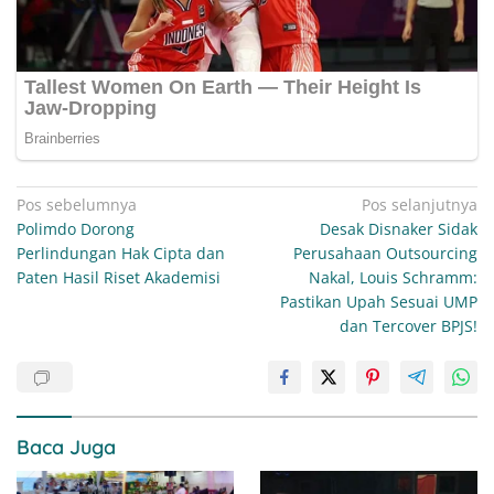
Navigasi
Pos sebelumnya
Pos selanjutnya
Polimdo Dorong
Desak Disnaker Sidak
pos
Perlindungan Hak Cipta dan
Perusahaan Outsourcing
Paten Hasil Riset Akademisi
Nakal, Louis Schramm:
Pastikan Upah Sesuai UMP
dan Tercover BPJS!
Baca Juga