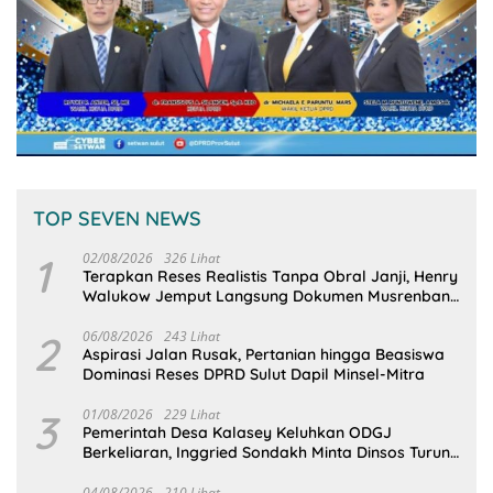
TOP SEVEN NEWS
1
02/08/2026
326 Lihat
Terapkan Reses Realistis Tanpa Obral Janji, Henry
Walukow Jemput Langsung Dokumen Musrenbang
Desa
2
06/08/2026
243 Lihat
Aspirasi Jalan Rusak, Pertanian hingga Beasiswa
Dominasi Reses DPRD Sulut Dapil Minsel-Mitra
3
01/08/2026
229 Lihat
Pemerintah Desa Kalasey Keluhkan ODGJ
Berkeliaran, Inggried Sondakh Minta Dinsos Turun
Tangan
04/08/2026
210 Lihat