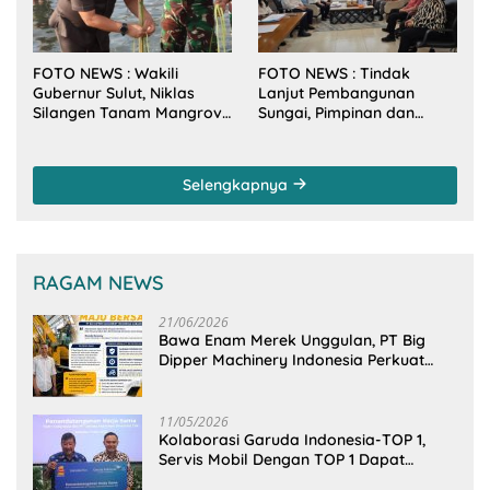
FOTO NEWS : Wakili
FOTO NEWS : Tindak
Gubernur Sulut, Niklas
Lanjut Pembangunan
Silangen Tanam Mangrove
Sungai, Pimpinan dan
Bersama TNI di Desa
Anggota DPRD Sulut
Arakan Minsel
Sambangi Dirjen SDA
Kementerian PU-RI
Selengkapnya
RAGAM NEWS
21/06/2026
Bawa Enam Merek Unggulan, PT Big
Dipper Machinery Indonesia Perkuat
Cengkeraman Pasar di Sulawesi Utara
11/05/2026
Kolaborasi Garuda Indonesia-TOP 1,
Servis Mobil Dengan TOP 1 Dapat
GarudaMiles!