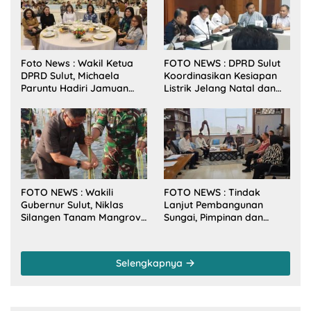
Foto News : Wakil Ketua
FOTO NEWS : DPRD Sulut
DPRD Sulut, Michaela
Koordinasikan Kesiapan
Paruntu Hadiri Jamuan
Listrik Jelang Natal dan
Makan Malam Gubernur
Tahun Baru 2026
Sulut Bersama Wamenkes
RI
FOTO NEWS : Wakili
FOTO NEWS : Tindak
Gubernur Sulut, Niklas
Lanjut Pembangunan
Silangen Tanam Mangrove
Sungai, Pimpinan dan
Bersama TNI di Desa
Anggota DPRD Sulut
Arakan Minsel
Sambangi Dirjen SDA
Kementerian PU-RI
Selengkapnya