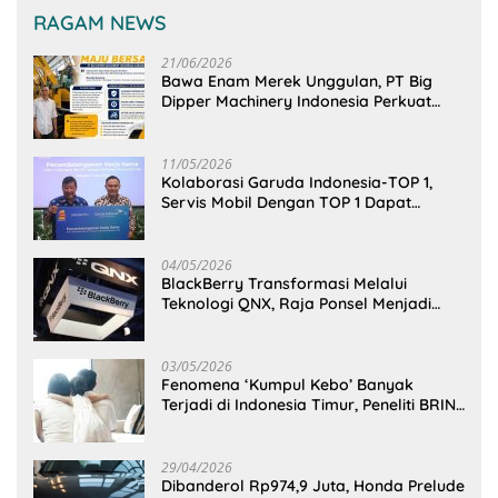
RAGAM NEWS
21/06/2026
Bawa Enam Merek Unggulan, PT Big
Dipper Machinery Indonesia Perkuat
Cengkeraman Pasar di Sulawesi Utara
11/05/2026
Kolaborasi Garuda Indonesia-TOP 1,
Servis Mobil Dengan TOP 1 Dapat
GarudaMiles!
04/05/2026
BlackBerry Transformasi Melalui
Teknologi QNX, Raja Ponsel Menjadi
Raksasa Software Otomotif
03/05/2026
Fenomena ‘Kumpul Kebo’ Banyak
Terjadi di Indonesia Timur, Peneliti BRIN
Ungkap Analisisnya di Kota Manado
29/04/2026
Dibanderol Rp974,9 Juta, Honda Prelude