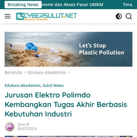
Langsung
n Akses Pasar UMKM
Breaking News
Terapkan Reses Realistis Tanpa Ob
ke
konten
Beranda
Edukasi-Akademisi
Edukasi-Akademisi
,
Sulut News
Jurusan Elektro Polimdo
Kembangkan Tugas Akhir Berbasis
Kebutuhan Industri
Dian M
06/07/2026