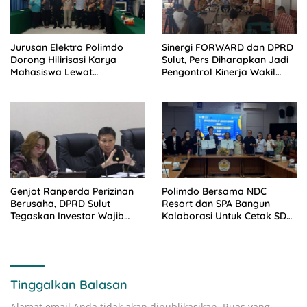
Jurusan Elektro Polimdo
Sinergi FORWARD dan DPRD
Dorong Hilirisasi Karya
Sulut, Pers Diharapkan Jadi
Mahasiswa Lewat
Pengontrol Kinerja Wakil
Kolaborasi Dengan Mitra
Rakyat
Genjot Ranperda Perizinan
Polimdo Bersama NDC
Berusaha, DPRD Sulut
Resort dan SPA Bangun
Tegaskan Investor Wajib
Kolaborasi Untuk Cetak SDM
Gandeng Pengusaha dan
Pariwisata Unggul
Petani Lokal
Tinggalkan Balasan
Alamat email Anda tidak akan dipublikasikan.
Ruas yang