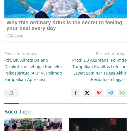
Navigasi
Pos sebelumnya
Pos selanjutnya
Pdt. Dr. Alfrets Daleno
Prodi D3 Akuntansi Polimdo
pos
Dikukuhkan sebagai Konselor
Tampilkan Kualitas Lulusan
Psikospiritual AKPIN, Polimdo
Lewat Seminar Tugas Akhir
Sampaikan Apresiasi
Berbahasa Inggris
Baca Juga