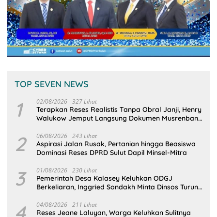
TOP SEVEN NEWS
1
02/08/2026
327 Lihat
Terapkan Reses Realistis Tanpa Obral Janji, Henry
Walukow Jemput Langsung Dokumen Musrenbang
Desa
2
06/08/2026
243 Lihat
Aspirasi Jalan Rusak, Pertanian hingga Beasiswa
Dominasi Reses DPRD Sulut Dapil Minsel-Mitra
3
01/08/2026
230 Lihat
Pemerintah Desa Kalasey Keluhkan ODGJ
Berkeliaran, Inggried Sondakh Minta Dinsos Turun
Tangan
4
04/08/2026
211 Lihat
Reses Jeane Laluyan, Warga Keluhkan Sulitnya