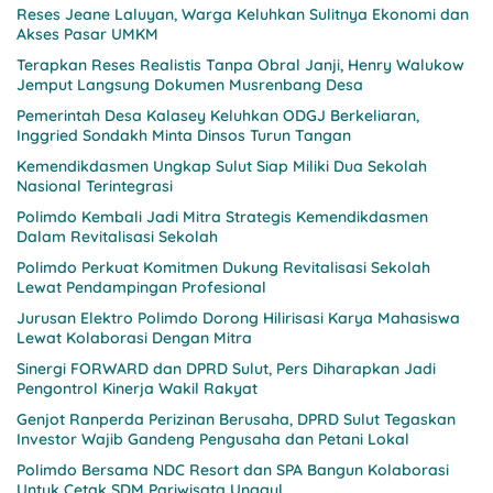
Reses Jeane Laluyan, Warga Keluhkan Sulitnya Ekonomi dan
Akses Pasar UMKM
Terapkan Reses Realistis Tanpa Obral Janji, Henry Walukow
Jemput Langsung Dokumen Musrenbang Desa
Pemerintah Desa Kalasey Keluhkan ODGJ Berkeliaran,
Inggried Sondakh Minta Dinsos Turun Tangan
Kemendikdasmen Ungkap Sulut Siap Miliki Dua Sekolah
Nasional Terintegrasi
Polimdo Kembali Jadi Mitra Strategis Kemendikdasmen
Dalam Revitalisasi Sekolah
Polimdo Perkuat Komitmen Dukung Revitalisasi Sekolah
Lewat Pendampingan Profesional
Jurusan Elektro Polimdo Dorong Hilirisasi Karya Mahasiswa
Lewat Kolaborasi Dengan Mitra
Sinergi FORWARD dan DPRD Sulut, Pers Diharapkan Jadi
Pengontrol Kinerja Wakil Rakyat
Genjot Ranperda Perizinan Berusaha, DPRD Sulut Tegaskan
Investor Wajib Gandeng Pengusaha dan Petani Lokal
Polimdo Bersama NDC Resort dan SPA Bangun Kolaborasi
Untuk Cetak SDM Pariwisata Unggul