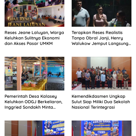
Reses Jeane Laluyan, Warga
Terapkan Reses Realistis
Keluhkan Sulitnya Ekonomi
Tanpa Obral Janji, Henry
dan Akses Pasar UMKM
Walukow Jemput Langsung
Dokumen Musrenbang Desa
Pemerintah Desa Kalasey
Kemendikdasmen Ungkap
Keluhkan ODGJ Berkeliaran,
Sulut Siap Miliki Dua Sekolah
Inggried Sondakh Minta
Nasional Terintegrasi
Dinsos Turun Tangan