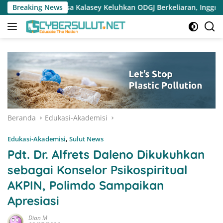
Langsung
luhkan ODGJ Berkeliaran, Inggried Sondakh Minta Dinsos Turun 
Breaking News
ke
konten
Beranda
Edukasi-Akademisi
Edukasi-Akademisi
,
Sulut News
Pdt. Dr. Alfrets Daleno Dikukuhkan
sebagai Konselor Psikospiritual
AKPIN, Polimdo Sampaikan
Apresiasi
Dian M