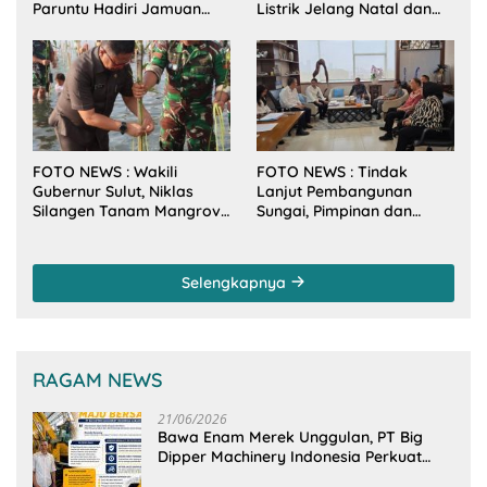
Paruntu Hadiri Jamuan
Listrik Jelang Natal dan
Makan Malam Gubernur
Tahun Baru 2026
Sulut Bersama Wamenkes
RI
FOTO NEWS : Wakili
FOTO NEWS : Tindak
Gubernur Sulut, Niklas
Lanjut Pembangunan
Silangen Tanam Mangrove
Sungai, Pimpinan dan
Bersama TNI di Desa
Anggota DPRD Sulut
Arakan Minsel
Sambangi Dirjen SDA
Kementerian PU-RI
Selengkapnya
RAGAM NEWS
21/06/2026
Bawa Enam Merek Unggulan, PT Big
Dipper Machinery Indonesia Perkuat
Cengkeraman Pasar di Sulawesi Utara