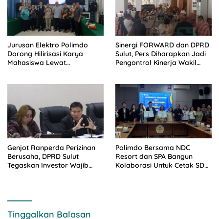
Jurusan Elektro Polimdo
Sinergi FORWARD dan DPRD
Dorong Hilirisasi Karya
Sulut, Pers Diharapkan Jadi
Mahasiswa Lewat
Pengontrol Kinerja Wakil
Kolaborasi Dengan Mitra
Rakyat
Genjot Ranperda Perizinan
Polimdo Bersama NDC
Berusaha, DPRD Sulut
Resort dan SPA Bangun
Tegaskan Investor Wajib
Kolaborasi Untuk Cetak SDM
Gandeng Pengusaha dan
Pariwisata Unggul
Petani Lokal
Tinggalkan Balasan