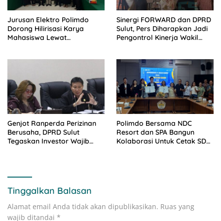
Jurusan Elektro Polimdo
Sinergi FORWARD dan DPRD
Dorong Hilirisasi Karya
Sulut, Pers Diharapkan Jadi
Mahasiswa Lewat
Pengontrol Kinerja Wakil
Kolaborasi Dengan Mitra
Rakyat
Genjot Ranperda Perizinan
Polimdo Bersama NDC
Berusaha, DPRD Sulut
Resort dan SPA Bangun
Tegaskan Investor Wajib
Kolaborasi Untuk Cetak SDM
Gandeng Pengusaha dan
Pariwisata Unggul
Petani Lokal
Tinggalkan Balasan
Alamat email Anda tidak akan dipublikasikan.
Ruas yang
wajib ditandai
*