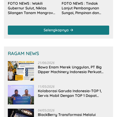
FOTO NEWS : Wakili
FOTO NEWS : Tindak
Gubernur Sulut, Niklas
Lanjut Pembangunan
Silangen Tanam Mangrove
Sungai, Pimpinan dan
Bersama TNI di Desa
Anggota DPRD Sulut
Arakan Minsel
Sambangi Dirjen SDA
Kementerian PU-RI
Selengkapnya
RAGAM NEWS
21/06/2026
Bawa Enam Merek Unggulan, PT Big
Dipper Machinery Indonesia Perkuat
Cengkeraman Pasar di Sulawesi Utara
11/05/2026
Kolaborasi Garuda Indonesia-TOP 1,
Servis Mobil Dengan TOP 1 Dapat
GarudaMiles!
04/05/2026
BlackBerry Transformasi Melalui