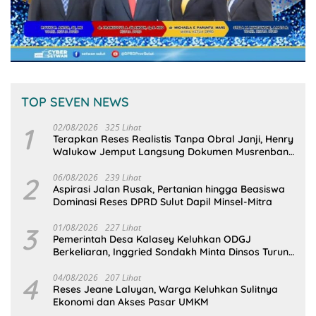
TOP SEVEN NEWS
1
02/08/2026
325 Lihat
Terapkan Reses Realistis Tanpa Obral Janji, Henry
Walukow Jemput Langsung Dokumen Musrenbang
Desa
2
06/08/2026
239 Lihat
Aspirasi Jalan Rusak, Pertanian hingga Beasiswa
Dominasi Reses DPRD Sulut Dapil Minsel-Mitra
3
01/08/2026
227 Lihat
Pemerintah Desa Kalasey Keluhkan ODGJ
Berkeliaran, Inggried Sondakh Minta Dinsos Turun
Tangan
4
04/08/2026
207 Lihat
Reses Jeane Laluyan, Warga Keluhkan Sulitnya
Ekonomi dan Akses Pasar UMKM