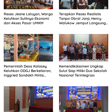
Reses Jeane Laluyan, Warga
Terapkan Reses Realistis
Keluhkan Sulitnya Ekonomi
Tanpa Obral Janji, Henry
dan Akses Pasar UMKM
Walukow Jemput Langsung
Dokumen Musrenbang Desa
Pemerintah Desa Kalasey
Kemendikdasmen Ungkap
Keluhkan ODGJ Berkeliaran,
Sulut Siap Miliki Dua Sekolah
Inggried Sondakh Minta
Nasional Terintegrasi
Dinsos Turun Tangan