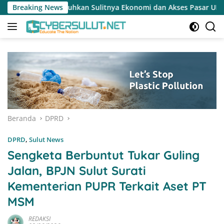
Langsung
litnya Ekonomi dan Akses Pasar UMKM
Breaking News
Terapkan Reses Re
ke
konten
Beranda
DPRD
DPRD
,
Sulut News
Sengketa Berbuntut Tukar Guling
Jalan, BPJN Sulut Surati
Kementerian PUPR Terkait Aset PT
MSM
REDAKSI