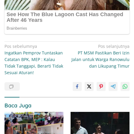
Navigasi
Pos sebelumnya
Pos selanjutnya
Ingatkan Pemprov Tuntaskan
PT MSM Pastikan Beri Izin
pos
Catatan BPK, MEP : Kalau
Jalan untuk Warga Ranowulu
Tidak Tanggapi, Berarti Tidak
dan Likupang Timur
Sesuai Aturan!
Baca Juga