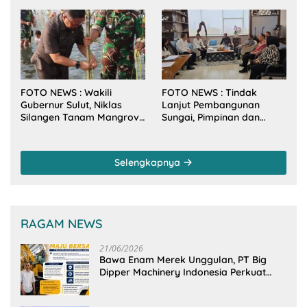
Makan Malam Gubernur
Tahun Baru 2026
Sulut Bersama Wamenkes
RI
FOTO NEWS : Wakili
FOTO NEWS : Tindak
Gubernur Sulut, Niklas
Lanjut Pembangunan
Silangen Tanam Mangrove
Sungai, Pimpinan dan
Bersama TNI di Desa
Anggota DPRD Sulut
Arakan Minsel
Sambangi Dirjen SDA
Kementerian PU-RI
Selengkapnya
RAGAM NEWS
21/06/2026
Bawa Enam Merek Unggulan, PT Big
Dipper Machinery Indonesia Perkuat
Cengkeraman Pasar di Sulawesi Utara