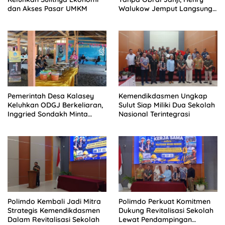
dan Akses Pasar UMKM
Walukow Jemput Langsung
Dokumen Musrenbang Desa
Pemerintah Desa Kalasey
Kemendikdasmen Ungkap
Keluhkan ODGJ Berkeliaran,
Sulut Siap Miliki Dua Sekolah
Inggried Sondakh Minta
Nasional Terintegrasi
Dinsos Turun Tangan
Polimdo Kembali Jadi Mitra
Polimdo Perkuat Komitmen
Strategis Kemendikdasmen
Dukung Revitalisasi Sekolah
Dalam Revitalisasi Sekolah
Lewat Pendampingan