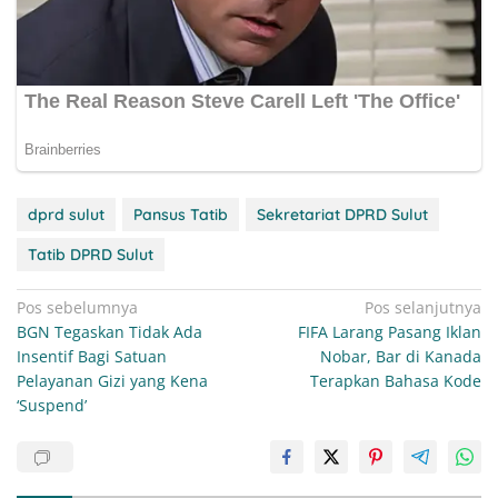
dprd sulut
Pansus Tatib
Sekretariat DPRD Sulut
Tatib DPRD Sulut
Navigasi
Pos sebelumnya
Pos selanjutnya
BGN Tegaskan Tidak Ada
FIFA Larang Pasang Iklan
pos
Insentif Bagi Satuan
Nobar, Bar di Kanada
Pelayanan Gizi yang Kena
Terapkan Bahasa Kode
‘Suspend’