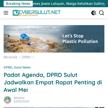
Langsung
 Laluyan, Warga Keluhkan Sulitnya Ekonomi dan Akses Pasar UM
Breaking News
ke
konten
Beranda
DPRD
DPRD
,
Sulut News
Padat Agenda, DPRD Sulut
Jadwalkan Empat Rapat Penting di
Awal Mei
REDAKSI
03/05/2026