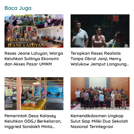
Baca Juga
Reses Jeane Laluyan, Warga
Terapkan Reses Realistis
Keluhkan Sulitnya Ekonomi
Tanpa Obral Janji, Henry
dan Akses Pasar UMKM
Walukow Jemput Langsung
Dokumen Musrenbang Desa
Pemerintah Desa Kalasey
Kemendikdasmen Ungkap
Keluhkan ODGJ Berkeliaran,
Sulut Siap Miliki Dua Sekolah
Inggried Sondakh Minta
Nasional Terintegrasi
Dinsos Turun Tangan