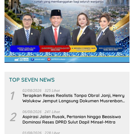
TOP SEVEN NEWS
1
02/08/2026
325 Lihat
Terapkan Reses Realistis Tanpa Obral Janji, Henry
Walukow Jemput Langsung Dokumen Musrenbang
Desa
2
06/08/2026
241 Lihat
Aspirasi Jalan Rusak, Pertanian hingga Beasiswa
Dominasi Reses DPRD Sulut Dapil Minsel-Mitra
01/08/2026
228 Lihat