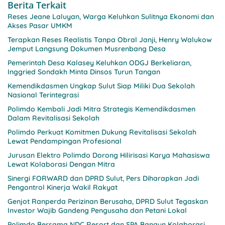
Berita Terkait
Reses Jeane Laluyan, Warga Keluhkan Sulitnya Ekonomi dan
Akses Pasar UMKM
Terapkan Reses Realistis Tanpa Obral Janji, Henry Walukow
Jemput Langsung Dokumen Musrenbang Desa
Pemerintah Desa Kalasey Keluhkan ODGJ Berkeliaran,
Inggried Sondakh Minta Dinsos Turun Tangan
Kemendikdasmen Ungkap Sulut Siap Miliki Dua Sekolah
Nasional Terintegrasi
Polimdo Kembali Jadi Mitra Strategis Kemendikdasmen
Dalam Revitalisasi Sekolah
Polimdo Perkuat Komitmen Dukung Revitalisasi Sekolah
Lewat Pendampingan Profesional
Jurusan Elektro Polimdo Dorong Hilirisasi Karya Mahasiswa
Lewat Kolaborasi Dengan Mitra
Sinergi FORWARD dan DPRD Sulut, Pers Diharapkan Jadi
Pengontrol Kinerja Wakil Rakyat
Genjot Ranperda Perizinan Berusaha, DPRD Sulut Tegaskan
Investor Wajib Gandeng Pengusaha dan Petani Lokal
Polimdo Bersama NDC Resort dan SPA Bangun Kolaborasi