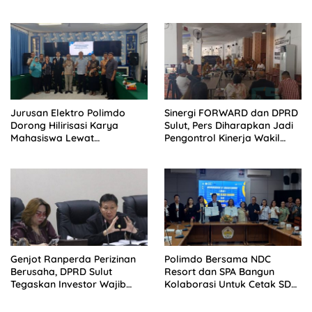
Profesional
Jurusan Elektro Polimdo
Sinergi FORWARD dan DPRD
Dorong Hilirisasi Karya
Sulut, Pers Diharapkan Jadi
Mahasiswa Lewat
Pengontrol Kinerja Wakil
Kolaborasi Dengan Mitra
Rakyat
Genjot Ranperda Perizinan
Polimdo Bersama NDC
Berusaha, DPRD Sulut
Resort dan SPA Bangun
Tegaskan Investor Wajib
Kolaborasi Untuk Cetak SDM
Gandeng Pengusaha dan
Pariwisata Unggul
Petani Lokal