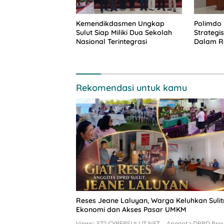
Kemendikdasmen Ungkap
Polimdo 
Sulut Siap Miliki Dua Sekolah
Strateg
Nasional Terintegrasi
Dalam Re
Rekomendasi untuk kamu
Reses Jeane Laluyan, Warga Keluhkan Suli
Ekonomi dan Akses Pasar UMKM
Views: 372 CYBERSULUT.NET – Anggota DPRD Prov