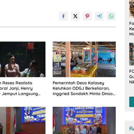
Fo
Ke
Mi
Ha
M
Gu
B
W
FO
Gu
Ni
 Reses Realistis
Pemerintah Desa Kalasey
T
ral Janji, Henry
Keluhkan ODGJ Berkeliaran,
Be
 Jemput Langsung
Inggried Sondakh Minta Dinsos
De
 Musrenbang Desa
Turun Tangan
R