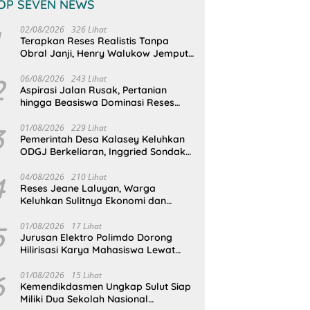
OP SEVEN NEWS
02/08/2026
326 Lihat
Terapkan Reses Realistis Tanpa
Obral Janji, Henry Walukow Jemput
Langsung Dokumen Musrenbang
Desa
2
06/08/2026
243 Lihat
Aspirasi Jalan Rusak, Pertanian
hingga Beasiswa Dominasi Reses
DPRD Sulut Dapil Minsel-Mitra
3
01/08/2026
229 Lihat
Pemerintah Desa Kalasey Keluhkan
ODGJ Berkeliaran, Inggried Sondakh
Minta Dinsos Turun Tangan
4
04/08/2026
210 Lihat
Reses Jeane Laluyan, Warga
Keluhkan Sulitnya Ekonomi dan
Akses Pasar UMKM
5
01/08/2026
17 Lihat
Jurusan Elektro Polimdo Dorong
Hilirisasi Karya Mahasiswa Lewat
Kolaborasi Dengan Mitra
6
01/08/2026
15 Lihat
Kemendikdasmen Ungkap Sulut Siap
Miliki Dua Sekolah Nasional