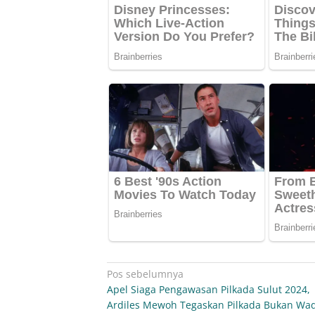
Navigasi
Pos sebelumnya
Apel Siaga Pengawasan Pilkada Sulut 2024,
pos
Ardiles Mewoh Tegaskan Pilkada Bukan Wa