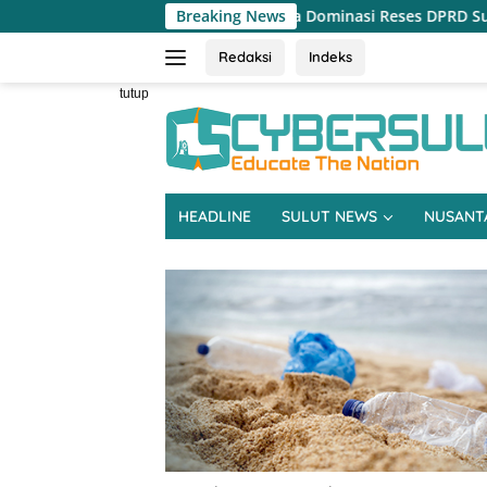
Langsung
ga Beasiswa Dominasi Reses DPRD Sulut Dapil Minsel-Mitra
Breaking News
ke
konten
Redaksi
Indeks
tutup
HEADLINE
SULUT NEWS
NUSANT