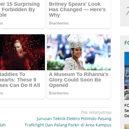
F
FO
Se
Pos selanjutnya
De
Jurusan Teknik Elektro Polimdo Pasang
dah
Traficlight Dan Palang Parkir di Area Kampus