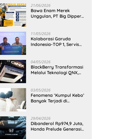
21/06/2026
Bawa Enam Merek
Unggulan, PT Big Dipper
Machinery Indonesia
Perkuat Cengkeraman
Pasar di Sulawesi Utara
11/05/2026
Kolaborasi Garuda
Indonesia-TOP 1, Servis
Mobil Dengan TOP 1 Dapat
GarudaMiles!
04/05/2026
BlackBerry Transformasi
Melalui Teknologi QNX,
Raja Ponsel Menjadi
Raksasa Software
Otomotif
03/05/2026
Fenomena ‘Kumpul Kebo’
Banyak Terjadi di
Indonesia Timur, Peneliti
BRIN Ungkap Analisisnya
di Kota Manado
29/04/2026
Dibanderol Rp974,9 Juta,
Honda Prelude Generasi
Keenam Sudah