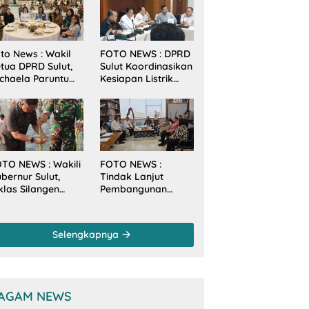
to News : Wakil
FOTO NEWS : DPRD
tua DPRD Sulut,
Sulut Koordinasikan
chaela Paruntu
Kesiapan Listrik
diri Jamuan
Jelang Natal dan
akan Malam
Tahun Baru 2026
bernur Sulut
ersama
amenkes RI
TO NEWS : Wakili
FOTO NEWS :
bernur Sulut,
Tindak Lanjut
klas Silangen
Pembangunan
anam Mangrove
Sungai, Pimpinan
rsama TNI di
dan Anggota DPRD
sa Arakan Minsel
Sulut Sambangi
Selengkapnya
Dirjen SDA
Kementerian PU-RI
AGAM NEWS