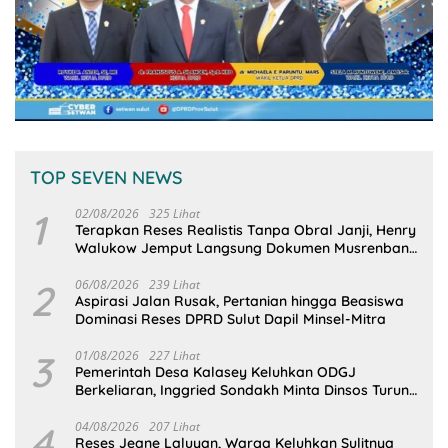
TOP SEVEN NEWS
1
02/08/2026
325 Lihat
Terapkan Reses Realistis Tanpa Obral Janji, Henry
Walukow Jemput Langsung Dokumen Musrenbang
Desa
2
06/08/2026
239 Lihat
Aspirasi Jalan Rusak, Pertanian hingga Beasiswa
Dominasi Reses DPRD Sulut Dapil Minsel-Mitra
3
01/08/2026
227 Lihat
Pemerintah Desa Kalasey Keluhkan ODGJ
Berkeliaran, Inggried Sondakh Minta Dinsos Turun
Tangan
4
04/08/2026
207 Lihat
Reses Jeane Laluyan, Warga Keluhkan Sulitnya