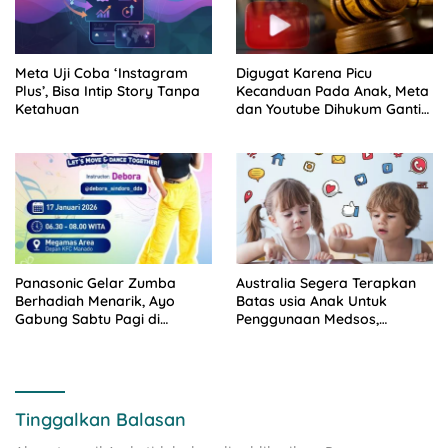
Meta Uji Coba ‘Instagram
Digugat Karena Picu
Plus’, Bisa Intip Story Tanpa
Kecanduan Pada Anak, Meta
Ketahuan
dan Youtube Dihukum Ganti
Rugi Sekira Rp101 Miliar
Panasonic Gelar Zumba
Australia Segera Terapkan
Berhadiah Menarik, Ayo
Batas usia Anak Untuk
Gabung Sabtu Pagi di
Penggunaan Medsos,
Kawasan Megamas Manado
Platform Medsos Terancam
Denda Hingga Rp538 Miliar
Tinggalkan Balasan