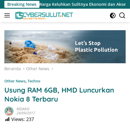
Langsung
arga Keluhkan Sulitnya Ekonomi dan Akses Pasar UMKM
Breaking News
T
ke
konten
Beranda
Other News
Other News
,
Techno
Usung RAM 6GB, HMD Luncurkan
Nokia 8 Terbaru
REDAKSI
24/09/2017
Views:
237