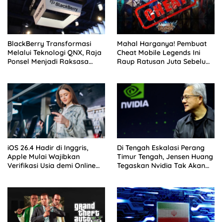
BlackBerry Transformasi
Mahal Harganya! Pembuat
Melalui Teknologi QNX, Raja
Cheat Mobile Legends Ini
Ponsel Menjadi Raksasa
Raup Ratusan Juta Sebelum
Software Otomotif
Diciduk Polisi
iOS 26.4 Hadir di Inggris,
Di Tengah Eskalasi Perang
Apple Mulai Wajibkan
Timur Tengah, Jensen Huang
Verifikasi Usia demi Online
Tegaskan Nvidia Tak Akan
Safety Act
Tinggalkan Israel