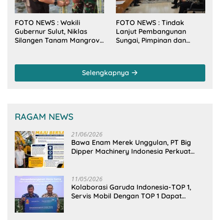
FOTO NEWS : Wakili
FOTO NEWS : Tindak
Gubernur Sulut, Niklas
Lanjut Pembangunan
Silangen Tanam Mangrove
Sungai, Pimpinan dan
Bersama TNI di Desa
Anggota DPRD Sulut
Arakan Minsel
Sambangi Dirjen SDA
Kementerian PU-RI
Selengkapnya
RAGAM NEWS
21/06/2026
Bawa Enam Merek Unggulan, PT Big
Dipper Machinery Indonesia Perkuat
Cengkeraman Pasar di Sulawesi Utara
11/05/2026
Kolaborasi Garuda Indonesia-TOP 1,
Servis Mobil Dengan TOP 1 Dapat
GarudaMiles!