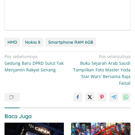
HMD
Nokia 8
Smartphone RAM 6GB
Navigasi
Pos sebelumnya
Pos selanjutnya
Gedung Baru DPRD Sulut Tak
Buku Sejarah Arab Saudi
pos
Menjamin Rakyat Senang
Tampilkan Foto Master Yoda
‘Star Wars’ Bersama Raja
Faisal
Baca Juga