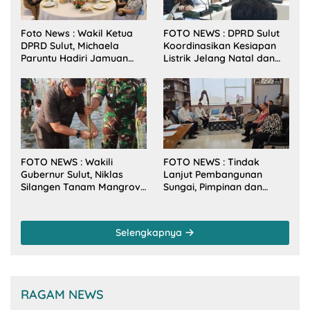
Foto News : Wakil Ketua
FOTO NEWS : DPRD Sulut
DPRD Sulut, Michaela
Koordinasikan Kesiapan
Paruntu Hadiri Jamuan
Listrik Jelang Natal dan
Makan Malam Gubernur
Tahun Baru 2026
Sulut Bersama Wamenkes
RI
FOTO NEWS : Wakili
FOTO NEWS : Tindak
Gubernur Sulut, Niklas
Lanjut Pembangunan
Silangen Tanam Mangrove
Sungai, Pimpinan dan
Bersama TNI di Desa
Anggota DPRD Sulut
Arakan Minsel
Sambangi Dirjen SDA
Kementerian PU-RI
Selengkapnya
RAGAM NEWS