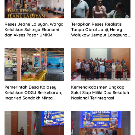
Reses Jeane Laluyan, Warga
Terapkan Reses Realistis
Keluhkan Sulitnya Ekonomi
Tanpa Obral Janji, Henry
dan Akses Pasar UMKM
Walukow Jemput Langsung
Dokumen Musrenbang Desa
Pemerintah Desa Kalasey
Kemendikdasmen Ungkap
Keluhkan ODGJ Berkeliaran,
Sulut Siap Miliki Dua Sekolah
Inggried Sondakh Minta
Nasional Terintegrasi
Dinsos Turun Tangan