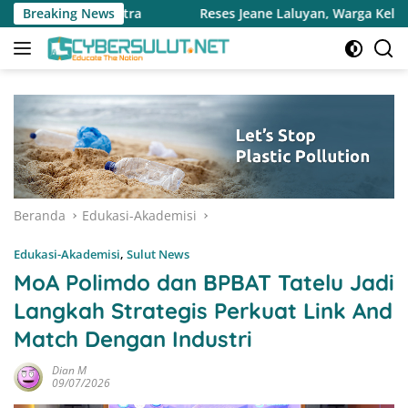
Langsung
Reses Jeane Laluyan, Warga Keluhkan Sulitnya Ekonomi dan A
Breaking News
ke
konten
Beranda
Edukasi-Akademisi
Edukasi-Akademisi
,
Sulut News
MoA Polimdo dan BPBAT Tatelu Jadi
Langkah Strategis Perkuat Link And
Match Dengan Industri
Dian M
09/07/2026