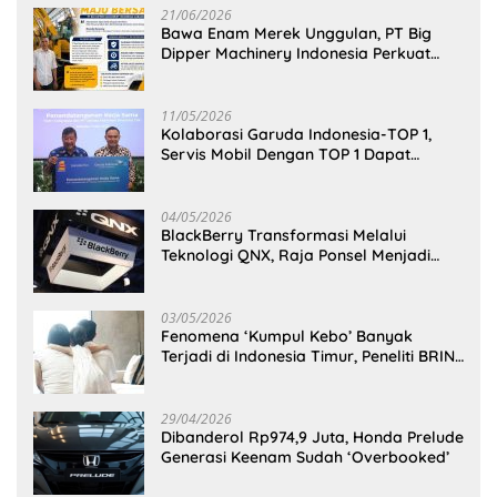
21/06/2026
Bawa Enam Merek Unggulan, PT Big
Dipper Machinery Indonesia Perkuat
Cengkeraman Pasar di Sulawesi Utara
11/05/2026
Kolaborasi Garuda Indonesia-TOP 1,
Servis Mobil Dengan TOP 1 Dapat
GarudaMiles!
04/05/2026
BlackBerry Transformasi Melalui
Teknologi QNX, Raja Ponsel Menjadi
Raksasa Software Otomotif
03/05/2026
Fenomena ‘Kumpul Kebo’ Banyak
Terjadi di Indonesia Timur, Peneliti BRIN
Ungkap Analisisnya di Kota Manado
29/04/2026
Dibanderol Rp974,9 Juta, Honda Prelude
Generasi Keenam Sudah ‘Overbooked’