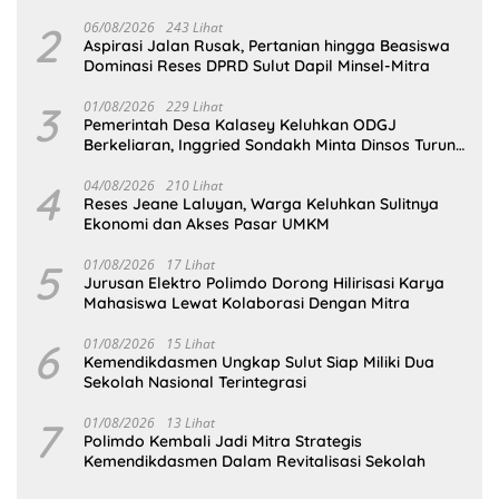
Desa
2
06/08/2026
243 Lihat
Aspirasi Jalan Rusak, Pertanian hingga Beasiswa
Dominasi Reses DPRD Sulut Dapil Minsel-Mitra
3
01/08/2026
229 Lihat
Pemerintah Desa Kalasey Keluhkan ODGJ
Berkeliaran, Inggried Sondakh Minta Dinsos Turun
Tangan
4
04/08/2026
210 Lihat
Reses Jeane Laluyan, Warga Keluhkan Sulitnya
Ekonomi dan Akses Pasar UMKM
5
01/08/2026
17 Lihat
Jurusan Elektro Polimdo Dorong Hilirisasi Karya
Mahasiswa Lewat Kolaborasi Dengan Mitra
6
01/08/2026
15 Lihat
Kemendikdasmen Ungkap Sulut Siap Miliki Dua
Sekolah Nasional Terintegrasi
7
01/08/2026
13 Lihat
Polimdo Kembali Jadi Mitra Strategis
Kemendikdasmen Dalam Revitalisasi Sekolah