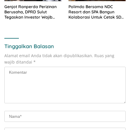
Genjot Ranperda Perizinan
Polimdo Bersama NDC
Berusaha, DPRD Sulut
Resort dan SPA Bangun
Tegaskan Investor Wajib
Kolaborasi Untuk Cetak SDM
Gandeng Pengusaha dan
Pariwisata Unggul
Petani Lokal
Tinggalkan Balasan
Alamat email Anda tidak akan dipublikasikan.
Ruas yang
wajib ditandai
*