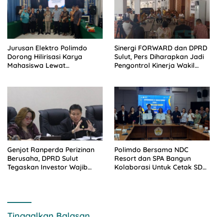
Jurusan Elektro Polimdo
Sinergi FORWARD dan DPRD
Dorong Hilirisasi Karya
Sulut, Pers Diharapkan Jadi
Mahasiswa Lewat
Pengontrol Kinerja Wakil
Kolaborasi Dengan Mitra
Rakyat
Genjot Ranperda Perizinan
Polimdo Bersama NDC
Berusaha, DPRD Sulut
Resort dan SPA Bangun
Tegaskan Investor Wajib
Kolaborasi Untuk Cetak SDM
Gandeng Pengusaha dan
Pariwisata Unggul
Petani Lokal
Tinggalkan Balasan