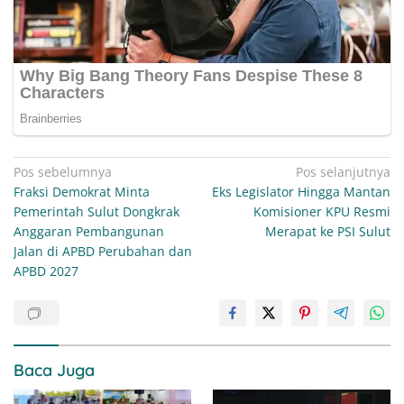
Navigasi
Pos sebelumnya
Pos selanjutnya
Fraksi Demokrat Minta
Eks Legislator Hingga Mantan
pos
Pemerintah Sulut Dongkrak
Komisioner KPU Resmi
Anggaran Pembangunan
Merapat ke PSI Sulut
Jalan di APBD Perubahan dan
APBD 2027
Baca Juga