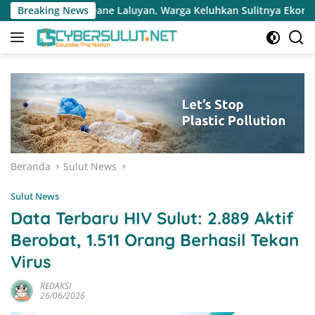
Langsung
n, Warga Keluhkan Sulitnya Ekonomi dan Akses Pasar UMKM
Breaking News
ke
konten
Beranda
Sulut News
Sulut News
Data Terbaru HIV Sulut: 2.889 Aktif
Berobat, 1.511 Orang Berhasil Tekan
Virus
REDAKSI
26/06/2026