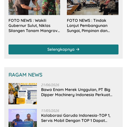
FOTO NEWS : Wakili
FOTO NEWS : Tindak
Gubernur Sulut, Niklas
Lanjut Pembangunan
Silangen Tanam Mangrove
Sungai, Pimpinan dan
Bersama TNI di Desa
Anggota DPRD Sulut
Arakan Minsel
Sambangi Dirjen SDA
Kementerian PU-RI
Selengkapnya
RAGAM NEWS
21/06/2026
Bawa Enam Merek Unggulan, PT Big
Dipper Machinery Indonesia Perkuat
Cengkeraman Pasar di Sulawesi Utara
11/05/2026
Kolaborasi Garuda Indonesia-TOP 1,
Servis Mobil Dengan TOP 1 Dapat
GarudaMiles!