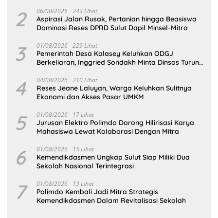
Desa
2
06/08/2026
243 Lihat
Aspirasi Jalan Rusak, Pertanian hingga Beasiswa
Dominasi Reses DPRD Sulut Dapil Minsel-Mitra
3
01/08/2026
229 Lihat
Pemerintah Desa Kalasey Keluhkan ODGJ
Berkeliaran, Inggried Sondakh Minta Dinsos Turun
Tangan
4
04/08/2026
210 Lihat
Reses Jeane Laluyan, Warga Keluhkan Sulitnya
Ekonomi dan Akses Pasar UMKM
5
01/08/2026
17 Lihat
Jurusan Elektro Polimdo Dorong Hilirisasi Karya
Mahasiswa Lewat Kolaborasi Dengan Mitra
6
01/08/2026
15 Lihat
Kemendikdasmen Ungkap Sulut Siap Miliki Dua
Sekolah Nasional Terintegrasi
7
01/08/2026
13 Lihat
Polimdo Kembali Jadi Mitra Strategis
Kemendikdasmen Dalam Revitalisasi Sekolah