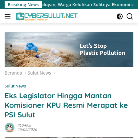
Langsung
rga Keluhkan Sulitnya Ekonomi dan Akses Pasar UMKM
Breaking News
T
ke
konten
Beranda
Sulut News
Sulut News
Eks Legislator Hingga Mantan
Komisioner KPU Resmi Merapat ke
PSI Sulut
REDAKSI
26/06/2026