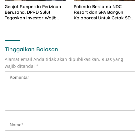
Genjot Ranperda Perizinan
Polimdo Bersama NDC
Berusaha, DPRD Sulut
Resort dan SPA Bangun
Tegaskan Investor Wajib
Kolaborasi Untuk Cetak SDM
Gandeng Pengusaha dan
Pariwisata Unggul
Petani Lokal
Tinggalkan Balasan
Alamat email Anda tidak akan dipublikasikan.
Ruas yang
wajib ditandai
*