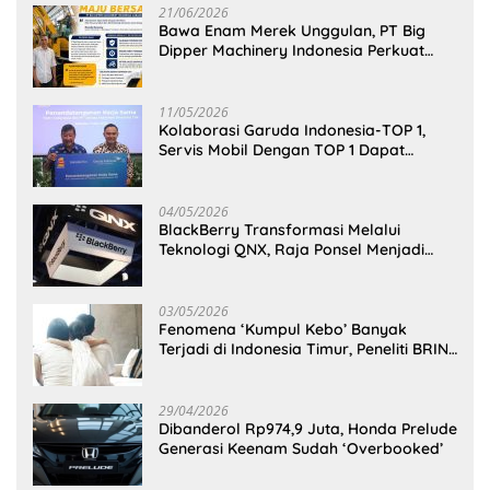
21/06/2026
Bawa Enam Merek Unggulan, PT Big
Dipper Machinery Indonesia Perkuat
Cengkeraman Pasar di Sulawesi Utara
11/05/2026
Kolaborasi Garuda Indonesia-TOP 1,
Servis Mobil Dengan TOP 1 Dapat
GarudaMiles!
04/05/2026
BlackBerry Transformasi Melalui
Teknologi QNX, Raja Ponsel Menjadi
Raksasa Software Otomotif
03/05/2026
Fenomena ‘Kumpul Kebo’ Banyak
Terjadi di Indonesia Timur, Peneliti BRIN
Ungkap Analisisnya di Kota Manado
29/04/2026
Dibanderol Rp974,9 Juta, Honda Prelude
Generasi Keenam Sudah ‘Overbooked’