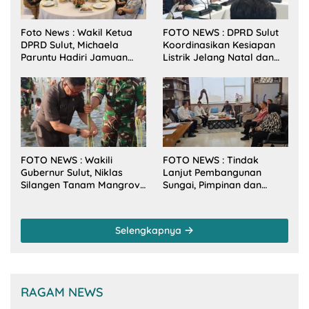
Foto News : Wakil Ketua
FOTO NEWS : DPRD Sulut
DPRD Sulut, Michaela
Koordinasikan Kesiapan
Paruntu Hadiri Jamuan
Listrik Jelang Natal dan
Makan Malam Gubernur
Tahun Baru 2026
Sulut Bersama Wamenkes
RI
FOTO NEWS : Wakili
FOTO NEWS : Tindak
Gubernur Sulut, Niklas
Lanjut Pembangunan
Silangen Tanam Mangrove
Sungai, Pimpinan dan
Bersama TNI di Desa
Anggota DPRD Sulut
Arakan Minsel
Sambangi Dirjen SDA
Kementerian PU-RI
Selengkapnya
RAGAM NEWS