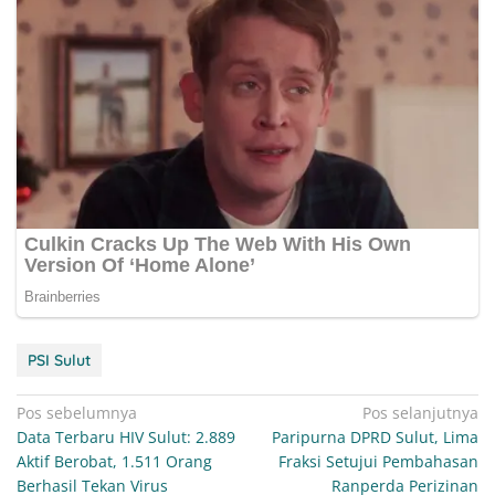
PSI Sulut
Navigasi
Pos sebelumnya
Pos selanjutnya
Data Terbaru HIV Sulut: 2.889
Paripurna DPRD Sulut, Lima
pos
Aktif Berobat, 1.511 Orang
Fraksi Setujui Pembahasan
Berhasil Tekan Virus
Ranperda Perizinan