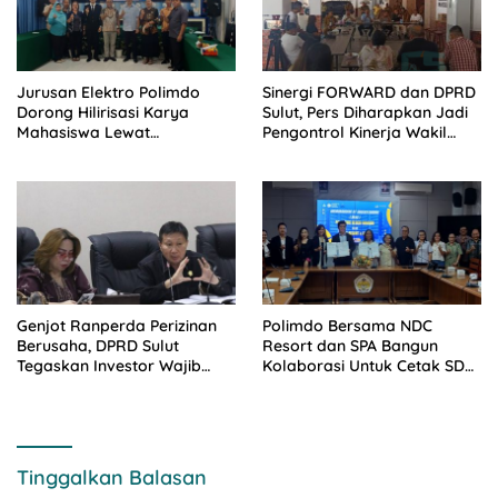
Jurusan Elektro Polimdo
Sinergi FORWARD dan DPRD
Dorong Hilirisasi Karya
Sulut, Pers Diharapkan Jadi
Mahasiswa Lewat
Pengontrol Kinerja Wakil
Kolaborasi Dengan Mitra
Rakyat
Genjot Ranperda Perizinan
Polimdo Bersama NDC
Berusaha, DPRD Sulut
Resort dan SPA Bangun
Tegaskan Investor Wajib
Kolaborasi Untuk Cetak SDM
Gandeng Pengusaha dan
Pariwisata Unggul
Petani Lokal
Tinggalkan Balasan