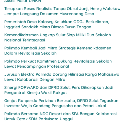
Akses Pasar UMKM
Terapkan Reses Realistis Tanpa Obral Janji, Henry Walukow
Jemput Langsung Dokumen Musrenbang Desa
Pemerintah Desa Kalasey Keluhkan ODGJ Berkeliaran,
Inggried Sondakh Minta Dinsos Turun Tangan
Kemendikdasmen Ungkap Sulut Siap Miliki Dua Sekolah
Nasional Terintegrasi
Polimdo Kembali Jadi Mitra Strategis Kemendikdasmen
Dalam Revitalisasi Sekolah
Polimdo Perkuat Komitmen Dukung Revitalisasi Sekolah
Lewat Pendampingan Profesional
Jurusan Elektro Polimdo Dorong Hilirisasi Karya Mahasiswa
Lewat Kolaborasi Dengan Mitra
Sinergi FORWARD dan DPRD Sulut, Pers Diharapkan Jadi
Pengontrol Kinerja Wakil Rakyat
Genjot Ranperda Perizinan Berusaha, DPRD Sulut Tegaskan
Investor Wajib Gandeng Pengusaha dan Petani Lokal
Polimdo Bersama NDC Resort dan SPA Bangun Kolaborasi
Untuk Cetak SDM Pariwisata Unggul