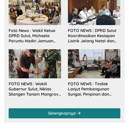
Foto News : Wakil Ketua
FOTO NEWS : DPRD Sulut
DPRD Sulut, Michaela
Koordinasikan Kesiapan
Paruntu Hadiri Jamuan
Listrik Jelang Natal dan
Makan Malam Gubernur
Tahun Baru 2026
Sulut Bersama Wamenkes
RI
FOTO NEWS : Wakili
FOTO NEWS : Tindak
Gubernur Sulut, Niklas
Lanjut Pembangunan
Silangen Tanam Mangrove
Sungai, Pimpinan dan
Bersama TNI di Desa
Anggota DPRD Sulut
Arakan Minsel
Sambangi Dirjen SDA
Kementerian PU-RI
Selengkapnya