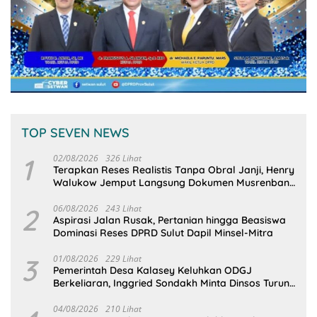
TOP SEVEN NEWS
1
02/08/2026
326 Lihat
Terapkan Reses Realistis Tanpa Obral Janji, Henry
Walukow Jemput Langsung Dokumen Musrenbang
Desa
2
06/08/2026
243 Lihat
Aspirasi Jalan Rusak, Pertanian hingga Beasiswa
Dominasi Reses DPRD Sulut Dapil Minsel-Mitra
3
01/08/2026
229 Lihat
Pemerintah Desa Kalasey Keluhkan ODGJ
Berkeliaran, Inggried Sondakh Minta Dinsos Turun
Tangan
04/08/2026
210 Lihat