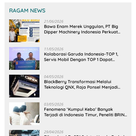
RAGAM NEWS
21/06/2026
Bawa Enam Merek Unggulan, PT Big
Dipper Machinery Indonesia Perkuat
Cengkeraman Pasar di Sulawesi Utara
11/05/2026
Kolaborasi Garuda Indonesia-TOP 1,
Servis Mobil Dengan TOP 1 Dapat
GarudaMiles!
04/05/2026
BlackBerry Transformasi Melalui
Teknologi QNX, Raja Ponsel Menjadi
Raksasa Software Otomotif
03/05/2026
Fenomena ‘Kumpul Kebo’ Banyak
Terjadi di Indonesia Timur, Peneliti BRIN
Ungkap Analisisnya di Kota Manado
29/04/2026