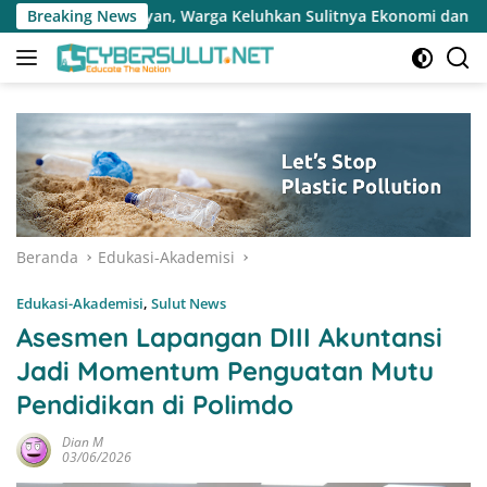
Langsung
a Keluhkan Sulitnya Ekonomi dan Akses Pasar UMKM
Breaking News
Tera
ke
konten
Beranda
Edukasi-Akademisi
Edukasi-Akademisi
,
Sulut News
Asesmen Lapangan DIII Akuntansi
Jadi Momentum Penguatan Mutu
Pendidikan di Polimdo
Dian M
03/06/2026