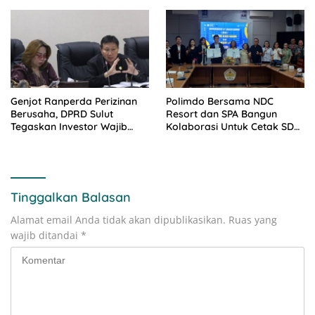
Genjot Ranperda Perizinan
Polimdo Bersama NDC
Berusaha, DPRD Sulut
Resort dan SPA Bangun
Tegaskan Investor Wajib
Kolaborasi Untuk Cetak SDM
Gandeng Pengusaha dan
Pariwisata Unggul
Petani Lokal
Tinggalkan Balasan
Alamat email Anda tidak akan dipublikasikan.
Ruas yang
wajib ditandai
*