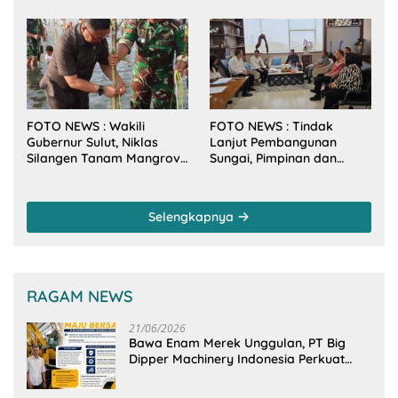
Makan Malam Gubernur
Tahun Baru 2026
Sulut Bersama Wamenkes
RI
FOTO NEWS : Wakili
FOTO NEWS : Tindak
Gubernur Sulut, Niklas
Lanjut Pembangunan
Silangen Tanam Mangrove
Sungai, Pimpinan dan
Bersama TNI di Desa
Anggota DPRD Sulut
Arakan Minsel
Sambangi Dirjen SDA
Kementerian PU-RI
Selengkapnya
RAGAM NEWS
21/06/2026
Bawa Enam Merek Unggulan, PT Big
Dipper Machinery Indonesia Perkuat
Cengkeraman Pasar di Sulawesi Utara