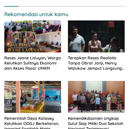
Rekomendasi untuk kamu
Reses Jeane Laluyan, Warga
Terapkan Reses Realistis
Keluhkan Sulitnya Ekonomi
Tanpa Obral Janji, Henry
dan Akses Pasar UMKM
Walukow Jemput Langsung
Dokumen Musrenbang Desa
Pemerintah Desa Kalasey
Kemendikdasmen Ungkap
Keluhkan ODGJ Berkeliaran,
Sulut Siap Miliki Dua Sekolah
Inggried Sondakh Minta
Nasional Terintegrasi