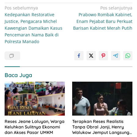
Navigasi
Pos sebelumnya
Pos selanjutnya
Kedepankan Restorative
Prabowo Rombak Kabinet,
pos
Justice, Pengacara Michel
Enam Pejabat Baru Perkuat
Kawengian Damaikan Kasus
Barisan Kabinet Merah Putih
Pencemaran Nama Baik di
Polresta Manado
Baca Juga
Reses Jeane Laluyan, Warga
Terapkan Reses Realistis
Keluhkan Sulitnya Ekonomi
Tanpa Obral Janji, Henry
dan Akses Pasar UMKM
Walukow Jemput Langsung