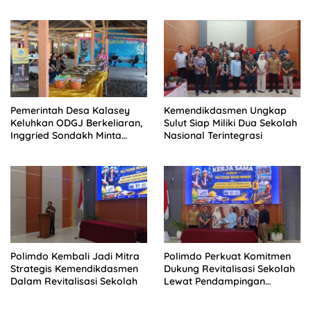
Dokumen Musrenbang Desa
Pemerintah Desa Kalasey
Kemendikdasmen Ungkap
Keluhkan ODGJ Berkeliaran,
Sulut Siap Miliki Dua Sekolah
Inggried Sondakh Minta
Nasional Terintegrasi
Dinsos Turun Tangan
Polimdo Kembali Jadi Mitra
Polimdo Perkuat Komitmen
Strategis Kemendikdasmen
Dukung Revitalisasi Sekolah
Dalam Revitalisasi Sekolah
Lewat Pendampingan
Profesional