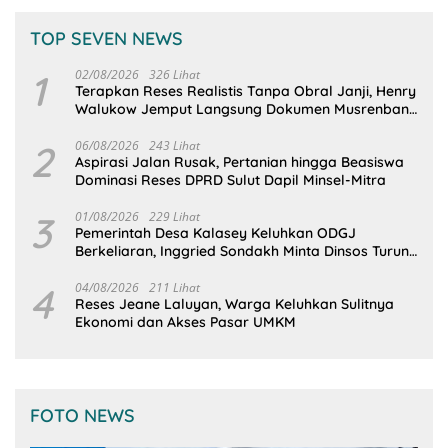
TOP SEVEN NEWS
1
02/08/2026
326 Lihat
Terapkan Reses Realistis Tanpa Obral Janji, Henry
Walukow Jemput Langsung Dokumen Musrenbang
Desa
2
06/08/2026
243 Lihat
Aspirasi Jalan Rusak, Pertanian hingga Beasiswa
Dominasi Reses DPRD Sulut Dapil Minsel-Mitra
3
01/08/2026
229 Lihat
Pemerintah Desa Kalasey Keluhkan ODGJ
Berkeliaran, Inggried Sondakh Minta Dinsos Turun
Tangan
4
04/08/2026
211 Lihat
Reses Jeane Laluyan, Warga Keluhkan Sulitnya
Ekonomi dan Akses Pasar UMKM
FOTO NEWS