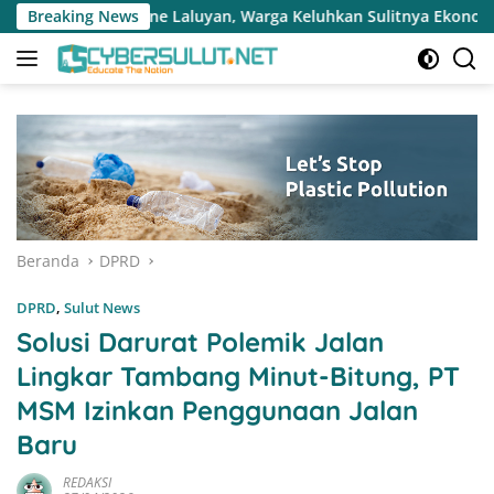
Langsung
, Warga Keluhkan Sulitnya Ekonomi dan Akses Pasar UMKM
Breaking News
ke
konten
Beranda
DPRD
DPRD
,
Sulut News
Solusi Darurat Polemik Jalan
Lingkar Tambang Minut-Bitung, PT
MSM Izinkan Penggunaan Jalan
Baru
REDAKSI