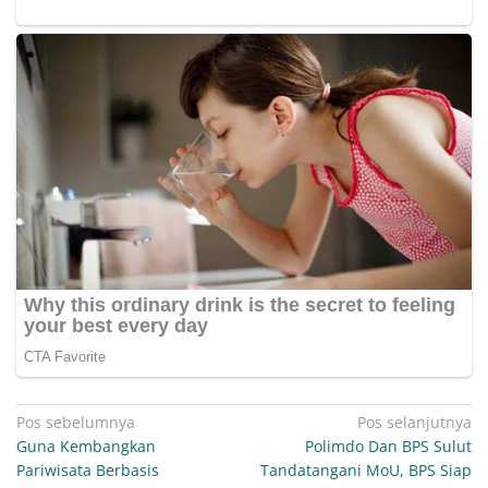
Navigasi
Pos sebelumnya
Pos selanjutnya
Guna Kembangkan
Polimdo Dan BPS Sulut
pos
Pariwisata Berbasis
Tandatangani MoU, BPS Siap