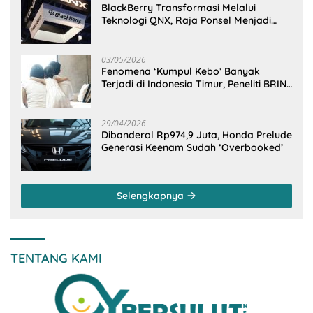
BlackBerry Transformasi Melalui
Teknologi QNX, Raja Ponsel Menjadi
Raksasa Software Otomotif
03/05/2026
Fenomena ‘Kumpul Kebo’ Banyak
Terjadi di Indonesia Timur, Peneliti BRIN
Ungkap Analisisnya di Kota Manado
29/04/2026
Dibanderol Rp974,9 Juta, Honda Prelude
Generasi Keenam Sudah ‘Overbooked’
Selengkapnya
TENTANG KAMI