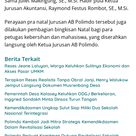
Sama Juliet Makingung, SE., M.Si. Hadir pula Ketua
Jurusan Akuntansi, Raymond Festus Rombot, SE., M.Si.
Perayaan pra natal Jurusan AB Polimdo tersebut juga
dilakukan pembagian bingkisan Natal bagi para
petugas kebersihan dan mahasiswa, yang diserahkan
langsung oleh Ketua Jurusan AB Polimdo.
Berita Terkait
Reses Jeane Laluyan, Warga Keluhkan Sulitnya Ekonomi dan
Akses Pasar UMKM
Terapkan Reses Realistis Tanpa Obral Janji, Henry Walukow
Jemput Langsung Dokumen Musrenbang Desa
Pemerintah Desa Kalasey Keluhkan ODGJ Berkeliaran,
Inggried Sondakh Minta Dinsos Turun Tangan
Kemendikdasmen Ungkap Sulut Siap Miliki Dua Sekolah
Nasional Terintegrasi
Polimdo Kembali Jadi Mitra Strategis Kemendikdasmen
Dalam Revitalisasi Sekolah
Polimdo Perkuat Komitmen Dukung Revitalisasi Sekolah