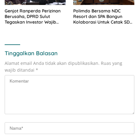
Genjot Ranperda Perizinan
Polimdo Bersama NDC
Berusaha, DPRD Sulut
Resort dan SPA Bangun
Tegaskan Investor Wajib
Kolaborasi Untuk Cetak SDM
Gandeng Pengusaha dan
Pariwisata Unggul
Petani Lokal
Tinggalkan Balasan
Alamat email Anda tidak akan dipublikasikan.
Ruas yang
wajib ditandai
*