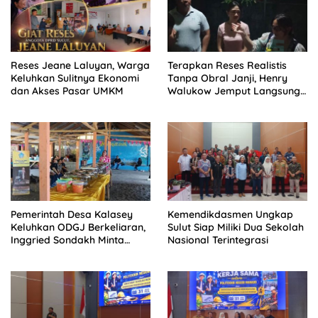
Reses Jeane Laluyan, Warga
Terapkan Reses Realistis
Keluhkan Sulitnya Ekonomi
Tanpa Obral Janji, Henry
dan Akses Pasar UMKM
Walukow Jemput Langsung
Dokumen Musrenbang Desa
Pemerintah Desa Kalasey
Kemendikdasmen Ungkap
Keluhkan ODGJ Berkeliaran,
Sulut Siap Miliki Dua Sekolah
Inggried Sondakh Minta
Nasional Terintegrasi
Dinsos Turun Tangan