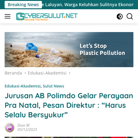
Langsung
, Warga Keluhkan Sulitnya Ekonomi dan Akses Pasar UMKM
Breaking News
ke
konten
Beranda
Edukasi-Akademisi
Edukasi-Akademisi
,
Sulut News
Jurusan AB Polimdo Gelar Perayaan
Pra Natal, Pesan Direktur : “Harus
Selalu Bersyukur”
Dian M
05/12/2025