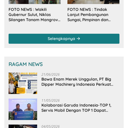
FOTO NEWS : Wakili
FOTO NEWS : Tindak
Gubernur Sulut, Niklas
Lanjut Pembangunan
Silangen Tanam Mangrove
Sungai, Pimpinan dan
Bersama TNI di Desa
Anggota DPRD Sulut
Arakan Minsel
Sambangi Dirjen SDA
Kementerian PU-RI
Selengkapnya
RAGAM NEWS
21/06/2026
Bawa Enam Merek Unggulan, PT Big
Dipper Machinery Indonesia Perkuat
Cengkeraman Pasar di Sulawesi Utara
11/05/2026
Kolaborasi Garuda Indonesia-TOP 1,
Servis Mobil Dengan TOP 1 Dapat
GarudaMiles!
04/05/2026