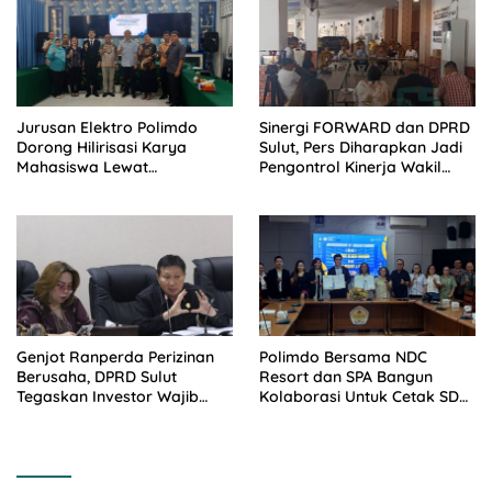
Jurusan Elektro Polimdo
Sinergi FORWARD dan DPRD
Dorong Hilirisasi Karya
Sulut, Pers Diharapkan Jadi
Mahasiswa Lewat
Pengontrol Kinerja Wakil
Kolaborasi Dengan Mitra
Rakyat
Genjot Ranperda Perizinan
Polimdo Bersama NDC
Berusaha, DPRD Sulut
Resort dan SPA Bangun
Tegaskan Investor Wajib
Kolaborasi Untuk Cetak SDM
Gandeng Pengusaha dan
Pariwisata Unggul
Petani Lokal