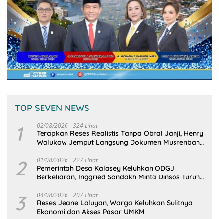
TOP SEVEN NEWS
1
02/08/2026
324 Lihat
Terapkan Reses Realistis Tanpa Obral Janji, Henry
Walukow Jemput Langsung Dokumen Musrenbang
Desa
2
01/08/2026
227 Lihat
Pemerintah Desa Kalasey Keluhkan ODGJ
Berkeliaran, Inggried Sondakh Minta Dinsos Turun
Tangan
3
04/08/2026
207 Lihat
Reses Jeane Laluyan, Warga Keluhkan Sulitnya
Ekonomi dan Akses Pasar UMKM