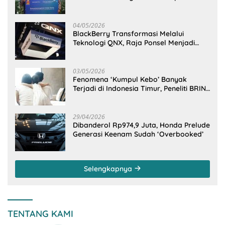
GarudaMiles!
04/05/2026
BlackBerry Transformasi Melalui
Teknologi QNX, Raja Ponsel Menjadi
Raksasa Software Otomotif
03/05/2026
Fenomena ‘Kumpul Kebo’ Banyak
Terjadi di Indonesia Timur, Peneliti BRIN
Ungkap Analisisnya di Kota Manado
29/04/2026
Dibanderol Rp974,9 Juta, Honda Prelude
Generasi Keenam Sudah ‘Overbooked’
Selengkapnya
TENTANG KAMI