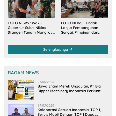
FOTO NEWS : Wakili
FOTO NEWS : Tindak
Gubernur Sulut, Niklas
Lanjut Pembangunan
Silangen Tanam Mangrove
Sungai, Pimpinan dan
Bersama TNI di Desa
Anggota DPRD Sulut
Arakan Minsel
Sambangi Dirjen SDA
Kementerian PU-RI
Selengkapnya
RAGAM NEWS
21/06/2026
Bawa Enam Merek Unggulan, PT Big
Dipper Machinery Indonesia Perkuat
Cengkeraman Pasar di Sulawesi Utara
11/05/2026
Kolaborasi Garuda Indonesia-TOP 1,
Servis Mobil Dengan TOP 1 Dapat