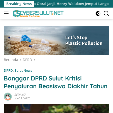
Langsung
l Janji, Henry Walukow Jemput Langsung Dokumen Musrenbang De
Breaking News
ke
konten
Beranda
DPRD
DPRD
,
Sulut News
Banggar DPRD Sulut Kritisi
Penyaluran Beasiswa Diakhir Tahun
REDAKSI
25/11/2025