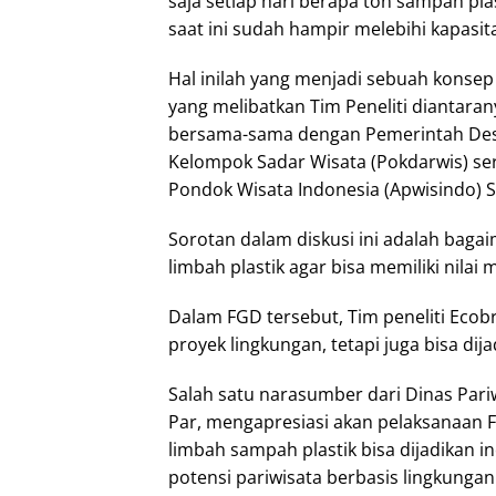
saja setiap hari berapa ton sampah plas
saat ini sudah hampir melebihi kapasita
Hal inilah yang menjadi sebuah konse
yang melibatkan Tim Peneliti diantaran
bersama-sama dengan Pemerintah Desa 
Kelompok Sadar Wisata (Pokdarwis) ser
Pondok Wisata Indonesia (Apwisindo) Su
Sorotan dalam diskusi ini adalah bagai
limbah plastik agar bisa memiliki nilai 
Dalam FGD tersebut, Tim peneliti Ecobr
proyek lingkungan, tetapi juga bisa dij
Salah satu narasumber dari Dinas Pariw
Par, mengapresiasi akan pelaksanaan 
limbah sampah plastik bisa dijadikan 
potensi pariwisata berbasis lingkungan