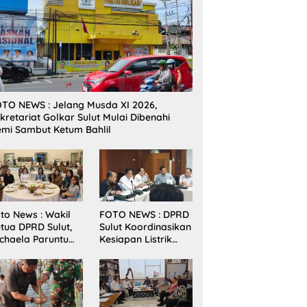
TO NEWS : Jelang Musda XI 2026,
kretariat Golkar Sulut Mulai Dibenahi
mi Sambut Ketum Bahlil
to News : Wakil
FOTO NEWS : DPRD
tua DPRD Sulut,
Sulut Koordinasikan
chaela Paruntu
Kesiapan Listrik
diri Jamuan
Jelang Natal dan
akan Malam
Tahun Baru 2026
bernur Sulut
ersama
amenkes RI