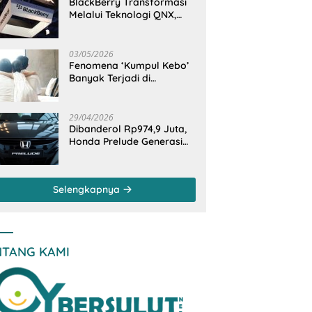
BlackBerry Transformasi
Melalui Teknologi QNX,
Raja Ponsel Menjadi
Raksasa Software
Otomotif
03/05/2026
Fenomena ‘Kumpul Kebo’
Banyak Terjadi di
Indonesia Timur, Peneliti
BRIN Ungkap Analisisnya
di Kota Manado
29/04/2026
Dibanderol Rp974,9 Juta,
Honda Prelude Generasi
Keenam Sudah
‘Overbooked’
Selengkapnya
NTANG KAMI