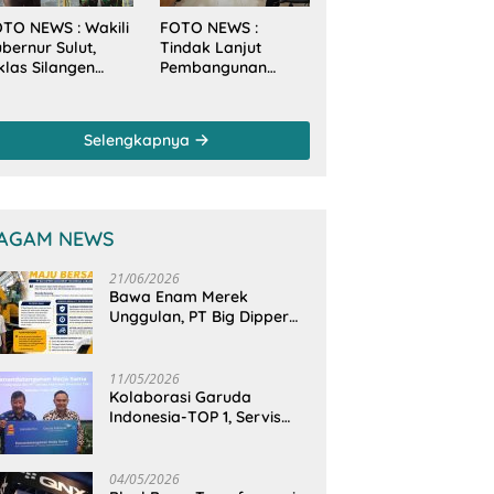
TO NEWS : Wakili
FOTO NEWS :
bernur Sulut,
Tindak Lanjut
klas Silangen
Pembangunan
anam Mangrove
Sungai, Pimpinan
rsama TNI di
dan Anggota DPRD
sa Arakan Minsel
Sulut Sambangi
Selengkapnya
Dirjen SDA
Kementerian PU-RI
AGAM NEWS
21/06/2026
Bawa Enam Merek
Unggulan, PT Big Dipper
Machinery Indonesia
Perkuat Cengkeraman
Pasar di Sulawesi Utara
11/05/2026
Kolaborasi Garuda
Indonesia-TOP 1, Servis
Mobil Dengan TOP 1 Dapat
GarudaMiles!
04/05/2026