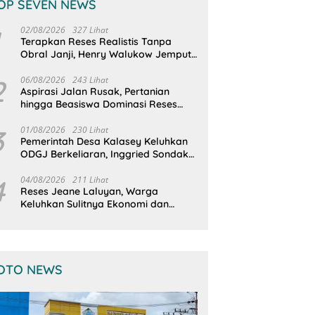
OP SEVEN NEWS
02/08/2026
327 Lihat
Terapkan Reses Realistis Tanpa
Obral Janji, Henry Walukow Jemput
Langsung Dokumen Musrenbang
Desa
2
06/08/2026
243 Lihat
Aspirasi Jalan Rusak, Pertanian
hingga Beasiswa Dominasi Reses
DPRD Sulut Dapil Minsel-Mitra
3
01/08/2026
230 Lihat
Pemerintah Desa Kalasey Keluhkan
ODGJ Berkeliaran, Inggried Sondakh
Minta Dinsos Turun Tangan
4
04/08/2026
211 Lihat
Reses Jeane Laluyan, Warga
Keluhkan Sulitnya Ekonomi dan
Akses Pasar UMKM
OTO NEWS