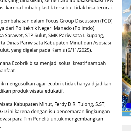
tik yang dihasilkan, sementara itu lokasi-lokasi TPA
s, karena limbah plastik tersebut tidak bisa terurai.
p pembahasan dalam Focus Group Discussion (FGD)
ya dari Politeknik Negeri Manado (Polimdo),
Sarawet, STP Sulut, SMK Pariwisata Likupang,
ta Dinas Pariwisata Kabupaten Minut dan Asosiasi
lut, yang digelar pada Kamis (6/11/2025).
mana Ecobrik bisa menjadi solusi kreatif sampah
manfaat.
ik mengusulkan agar ecobrik tidak hanya dijadikan
adikan produk wisata edukatif.
isata Kabupaten Minut, Ferdy D.R. Tulong, S.ST,
FGD ini karena dengan isu pencemaran lingkungan
inovasi para Tim Peneliti untuk mengembangkan
.