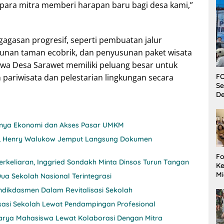
n para mitra memberi harapan baru bagi desa kami,”
agasan progresif, seperti pembuatan jalur
gunan taman ecobrik, dan penyusunan paket wisata
hwa Desa Sarawet memiliki peluang besar untuk
ariwisata dan pelestarian lingkungan secara
FO
Se
De
itnya Ekonomi dan Akses Pasar UMKM
nji, Henry Walukow Jemput Langsung Dokumen
Fo
rkeliaran, Inggried Sondakh Minta Dinsos Turun Tangan
Ke
Mi
ua Sekolah Nasional Terintegrasi
Ha
ndikdasmen Dalam Revitalisasi Sekolah
M
Gu
sasi Sekolah Lewat Pendampingan Profesional
B
 Karya Mahasiswa Lewat Kolaborasi Dengan Mitra
W