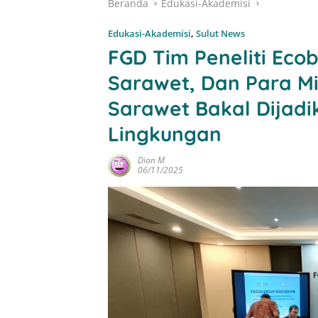
Beranda
Edukasi-Akademisi
Edukasi-Akademisi
,
Sulut News
FGD Tim Peneliti Ec
Sarawet, Dan Para M
Sarawet Bakal Dijadi
Lingkungan
Dian M
06/11/2025