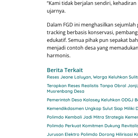
“Kami tidak berjalan sendiri, kehadira
ujarnya.
Dalam FGD ini menghasilkan sejumlah g
tracking berbasis konservasi, pemban
edukatif. Semua pihak pun sepakat ba
menjadi contoh desa yang memadukan p
harmonis.
Berita Terkait
Reses Jeane Laluyan, Warga Keluhkan Sul
Terapkan Reses Realistis Tanpa Obral Ja
Musrenbang Desa
Pemerintah Desa Kalasey Keluhkan ODGJ Be
Kemendikdasmen Ungkap Sulut Siap Miliki D
Polimdo Kembali Jadi Mitra Strategis Keme
Polimdo Perkuat Komitmen Dukung Revitali
Jurusan Elektro Polimdo Dorong Hilirisasi