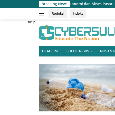
Langsung
n Sulitnya Ekonomi dan Akses Pasar UMKM
Breaking News
Terapkan Rese
ke
konten
Redaksi
Indeks
tutup
HEADLINE
SULUT NEWS
NUSANT