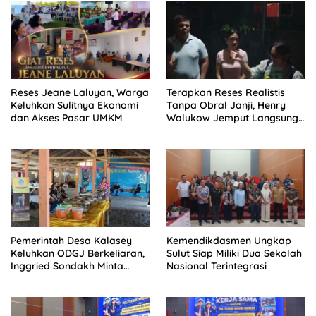
Reses Jeane Laluyan, Warga
Terapkan Reses Realistis
Keluhkan Sulitnya Ekonomi
Tanpa Obral Janji, Henry
dan Akses Pasar UMKM
Walukow Jemput Langsung
Dokumen Musrenbang Desa
Pemerintah Desa Kalasey
Kemendikdasmen Ungkap
Keluhkan ODGJ Berkeliaran,
Sulut Siap Miliki Dua Sekolah
Inggried Sondakh Minta
Nasional Terintegrasi
Dinsos Turun Tangan