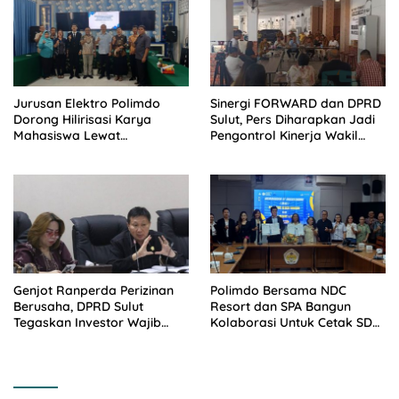
Jurusan Elektro Polimdo
Sinergi FORWARD dan DPRD
Dorong Hilirisasi Karya
Sulut, Pers Diharapkan Jadi
Mahasiswa Lewat
Pengontrol Kinerja Wakil
Kolaborasi Dengan Mitra
Rakyat
Genjot Ranperda Perizinan
Polimdo Bersama NDC
Berusaha, DPRD Sulut
Resort dan SPA Bangun
Tegaskan Investor Wajib
Kolaborasi Untuk Cetak SDM
Gandeng Pengusaha dan
Pariwisata Unggul
Petani Lokal