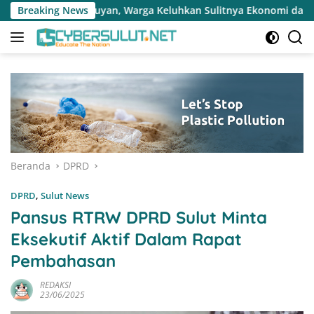
Langsung
arga Keluhkan Sulitnya Ekonomi dan Akses Pasar UMKM
Breaking News
T
ke
konten
Beranda
DPRD
DPRD
,
Sulut News
Pansus RTRW DPRD Sulut Minta
Eksekutif Aktif Dalam Rapat
Pembahasan
REDAKSI
23/06/2025