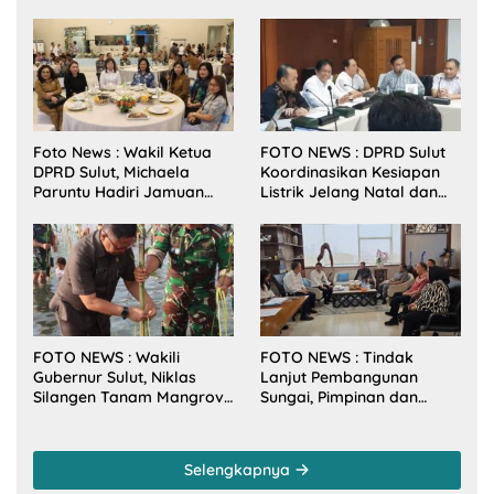
Foto News : Wakil Ketua
FOTO NEWS : DPRD Sulut
DPRD Sulut, Michaela
Koordinasikan Kesiapan
Paruntu Hadiri Jamuan
Listrik Jelang Natal dan
Makan Malam Gubernur
Tahun Baru 2026
Sulut Bersama Wamenkes
RI
FOTO NEWS : Wakili
FOTO NEWS : Tindak
Gubernur Sulut, Niklas
Lanjut Pembangunan
Silangen Tanam Mangrove
Sungai, Pimpinan dan
Bersama TNI di Desa
Anggota DPRD Sulut
Arakan Minsel
Sambangi Dirjen SDA
Kementerian PU-RI
Selengkapnya