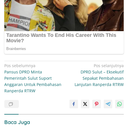
Navigasi
Pos sebelumnya
Pos selanjutnya
Pansus DPRD Minta
DPRD Sulut – Eksekutif
pos
Pemerintah Sulut Suport
Sepakat Pembahasan
Anggaran Untuk Pembahasan
Lanjutan Ranperda RTRW
Ranperda RTRW
Baca Juga