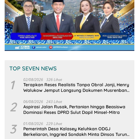
TOP SEVEN NEWS
1
02/08/2026
326 Lihat
Terapkan Reses Realistis Tanpa Obral Janji, Henry
Walukow Jemput Langsung Dokumen Musrenbang
Desa
2
06/08/2026
243 Lihat
Aspirasi Jalan Rusak, Pertanian hingga Beasiswa
Dominasi Reses DPRD Sulut Dapil Minsel-Mitra
3
01/08/2026
229 Lihat
Pemerintah Desa Kalasey Keluhkan ODGJ
Berkeliaran, Inggried Sondakh Minta Dinsos Turun