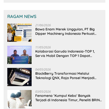
RAGAM NEWS
21/06/2026
Bawa Enam Merek Unggulan, PT Big
Dipper Machinery Indonesia Perkuat
Cengkeraman Pasar di Sulawesi Utara
11/05/2026
Kolaborasi Garuda Indonesia-TOP 1,
Servis Mobil Dengan TOP 1 Dapat
GarudaMiles!
04/05/2026
BlackBerry Transformasi Melalui
Teknologi QNX, Raja Ponsel Menjadi
Raksasa Software Otomotif
03/05/2026
Fenomena ‘Kumpul Kebo’ Banyak
Terjadi di Indonesia Timur, Peneliti BRIN
Ungkap Analisisnya di Kota Manado