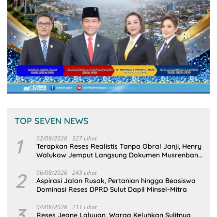
TOP SEVEN NEWS
1
02/08/2026
327 Lihat
Terapkan Reses Realistis Tanpa Obral Janji, Henry
Walukow Jemput Langsung Dokumen Musrenbang
Desa
2
06/08/2026
243 Lihat
Aspirasi Jalan Rusak, Pertanian hingga Beasiswa
Dominasi Reses DPRD Sulut Dapil Minsel-Mitra
3
04/08/2026
211 Lihat
Reses Jeane Laluyan, Warga Keluhkan Sulitnya