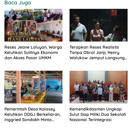
Baca Juga
Reses Jeane Laluyan, Warga
Terapkan Reses Realistis
Keluhkan Sulitnya Ekonomi
Tanpa Obral Janji, Henry
dan Akses Pasar UMKM
Walukow Jemput Langsung
Dokumen Musrenbang Desa
Pemerintah Desa Kalasey
Kemendikdasmen Ungkap
Keluhkan ODGJ Berkeliaran,
Sulut Siap Miliki Dua Sekolah
Inggried Sondakh Minta
Nasional Terintegrasi
Dinsos Turun Tangan