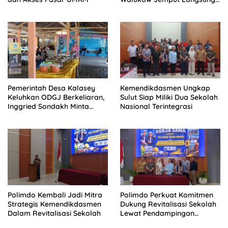
Dokumen Musrenbang Desa
Pemerintah Desa Kalasey
Kemendikdasmen Ungkap
Keluhkan ODGJ Berkeliaran,
Sulut Siap Miliki Dua Sekolah
Inggried Sondakh Minta
Nasional Terintegrasi
Dinsos Turun Tangan
Polimdo Kembali Jadi Mitra
Polimdo Perkuat Komitmen
Strategis Kemendikdasmen
Dukung Revitalisasi Sekolah
Dalam Revitalisasi Sekolah
Lewat Pendampingan
Profesional