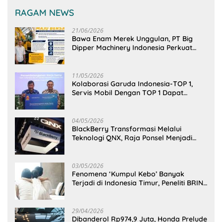
RAGAM NEWS
21/06/2026
Bawa Enam Merek Unggulan, PT Big
Dipper Machinery Indonesia Perkuat
Cengkeraman Pasar di Sulawesi Utara
11/05/2026
Kolaborasi Garuda Indonesia-TOP 1,
Servis Mobil Dengan TOP 1 Dapat
GarudaMiles!
04/05/2026
BlackBerry Transformasi Melalui
Teknologi QNX, Raja Ponsel Menjadi
Raksasa Software Otomotif
03/05/2026
Fenomena ‘Kumpul Kebo’ Banyak
Terjadi di Indonesia Timur, Peneliti BRIN
Ungkap Analisisnya di Kota Manado
29/04/2026
Dibanderol Rp974,9 Juta, Honda Prelude