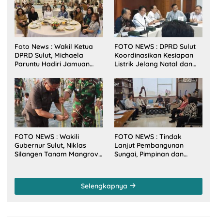
Foto News : Wakil Ketua
FOTO NEWS : DPRD Sulut
DPRD Sulut, Michaela
Koordinasikan Kesiapan
Paruntu Hadiri Jamuan
Listrik Jelang Natal dan
Makan Malam Gubernur
Tahun Baru 2026
Sulut Bersama Wamenkes
RI
FOTO NEWS : Wakili
FOTO NEWS : Tindak
Gubernur Sulut, Niklas
Lanjut Pembangunan
Silangen Tanam Mangrove
Sungai, Pimpinan dan
Bersama TNI di Desa
Anggota DPRD Sulut
Arakan Minsel
Sambangi Dirjen SDA
Kementerian PU-RI
Selengkapnya