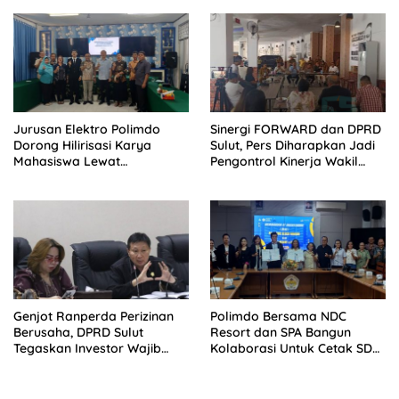
Jurusan Elektro Polimdo
Sinergi FORWARD dan DPRD
Dorong Hilirisasi Karya
Sulut, Pers Diharapkan Jadi
Mahasiswa Lewat
Pengontrol Kinerja Wakil
Kolaborasi Dengan Mitra
Rakyat
Genjot Ranperda Perizinan
Polimdo Bersama NDC
Berusaha, DPRD Sulut
Resort dan SPA Bangun
Tegaskan Investor Wajib
Kolaborasi Untuk Cetak SDM
Gandeng Pengusaha dan
Pariwisata Unggul
Petani Lokal