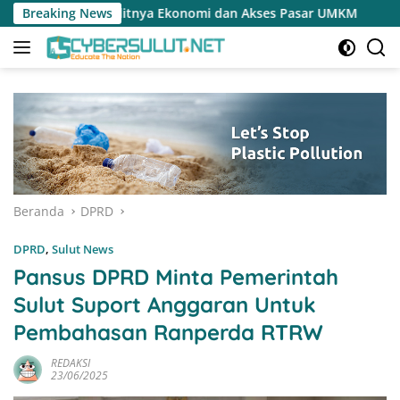
Langsung
konomi dan Akses Pasar UMKM
Breaking News
Terapkan Reses Realistis
ke
konten
Beranda
DPRD
DPRD
,
Sulut News
Pansus DPRD Minta Pemerintah
Sulut Suport Anggaran Untuk
Pembahasan Ranperda RTRW
REDAKSI
23/06/2025