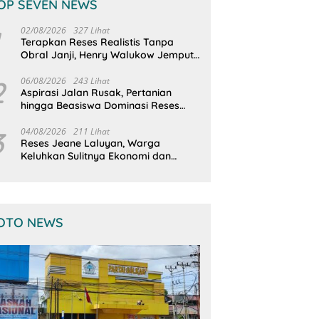
OP SEVEN NEWS
02/08/2026
327 Lihat
Terapkan Reses Realistis Tanpa
Obral Janji, Henry Walukow Jemput
Langsung Dokumen Musrenbang
Desa
2
06/08/2026
243 Lihat
Aspirasi Jalan Rusak, Pertanian
hingga Beasiswa Dominasi Reses
DPRD Sulut Dapil Minsel-Mitra
3
04/08/2026
211 Lihat
Reses Jeane Laluyan, Warga
Keluhkan Sulitnya Ekonomi dan
Akses Pasar UMKM
OTO NEWS