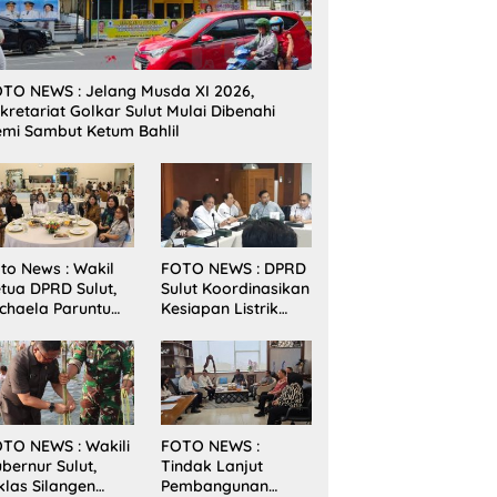
TO NEWS : Jelang Musda XI 2026,
kretariat Golkar Sulut Mulai Dibenahi
mi Sambut Ketum Bahlil
to News : Wakil
FOTO NEWS : DPRD
tua DPRD Sulut,
Sulut Koordinasikan
chaela Paruntu
Kesiapan Listrik
diri Jamuan
Jelang Natal dan
akan Malam
Tahun Baru 2026
bernur Sulut
ersama
amenkes RI
TO NEWS : Wakili
FOTO NEWS :
bernur Sulut,
Tindak Lanjut
klas Silangen
Pembangunan