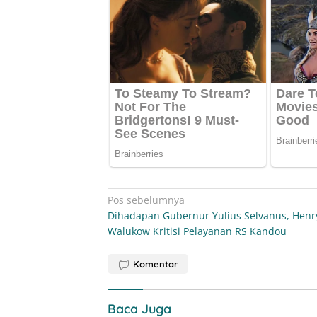
Navigasi
Pos sebelumnya
Dihadapan Gubernur Yulius Selvanus, Henr
pos
Walukow Kritisi Pelayanan RS Kandou
Komentar
Baca Juga