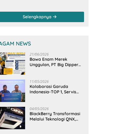
anam Mangrove
Sungai, Pimpinan
rsama TNI di
dan Anggota DPRD
sa Arakan Minsel
Sulut Sambangi
Selengkapnya
Dirjen SDA
Kementerian PU-RI
AGAM NEWS
21/06/2026
Bawa Enam Merek
Unggulan, PT Big Dipper
Machinery Indonesia
Perkuat Cengkeraman
Pasar di Sulawesi Utara
11/05/2026
Kolaborasi Garuda
Indonesia-TOP 1, Servis
Mobil Dengan TOP 1 Dapat
GarudaMiles!
04/05/2026
BlackBerry Transformasi
Melalui Teknologi QNX,
Raja Ponsel Menjadi
Raksasa Software