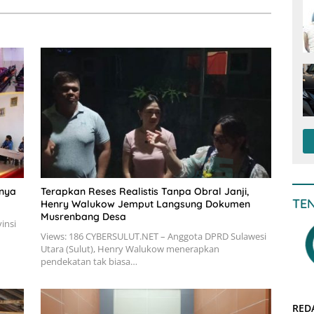
tnya
Terapkan Reses Realistis Tanpa Obral Janji,
TE
Henry Walukow Jemput Langsung Dokumen
Musrenbang Desa
insi
Views: 186 CYBERSULUT.NET – Anggota DPRD Sulawesi
Utara (Sulut), Henry Walukow menerapkan
pendekatan tak biasa…
RED