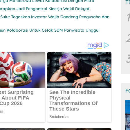
 Karya Mahasiswa Lewat Kolaborasi Dengan Mitra
T
rapkan Jadi Pengontrol Kinerja Wakil Rakyat
1
 Sulut Tegaskan Investor Wajib Gandeng Pengusaha dan
un Kolaborasi Untuk Cetak SDM Pariwisata Unggul
F