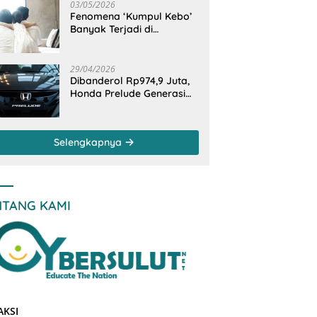
Otomotif
03/05/2026
Fenomena ‘Kumpul Kebo’
Banyak Terjadi di
Indonesia Timur, Peneliti
BRIN Ungkap Analisisnya
di Kota Manado
29/04/2026
Dibanderol Rp974,9 Juta,
Honda Prelude Generasi
Keenam Sudah
‘Overbooked’
Selengkapnya
NTANG KAMI
AKSI