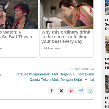
FO
Se
De
Fo
Ke
Mi
Pos selanjutnya
Ha
y
Perkuat Pengamanan Aset Negara, Bupati Joune
M
Ganda Teken MoU Dengan Kejari Minut
Gu
B
W
FO
Gu
Ni