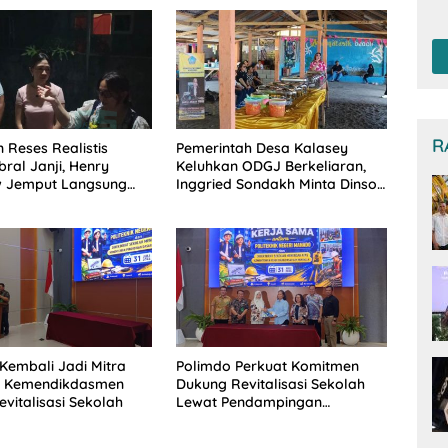
T
Be
De
R
 Reses Realistis
Pemerintah Desa Kalasey
ral Janji, Henry
Keluhkan ODGJ Berkeliaran,
 Jemput Langsung
Inggried Sondakh Minta Dinsos
 Musrenbang Desa
Turun Tangan
Kembali Jadi Mitra
Polimdo Perkuat Komitmen
is Kemendikdasmen
Dukung Revitalisasi Sekolah
vitalisasi Sekolah
Lewat Pendampingan
Profesional