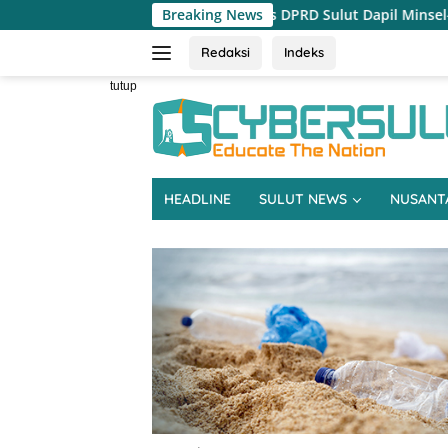
Langsung
nasi Reses DPRD Sulut Dapil Minsel-Mitra
Breaking News
Reses Jeane L
ke
konten
Redaksi
Indeks
tutup
HEADLINE
SULUT NEWS
NUSANT