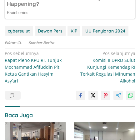
cybersulut
Dewan Pers
KIP
UU Penyiaran 2024
Editor: CL
Sumber Berita
Navigasi
Pos sebelumnya
Pos selanjutnya
Rapat Pleno KPU RI, Tunjuk
Komisi II DPRD Sulut
pos
Mochammad Afifuddin Plt
Kunjungi Kemendag RI
Ketua Gantikan Hasyim
Terkait Regulasi Minuman
Asy’ari
Alkohol
Baca Juga