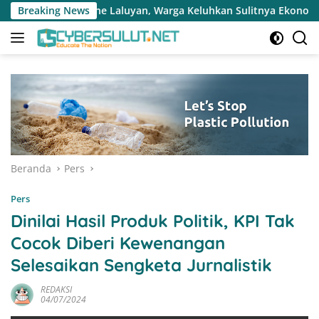
Langsung
an, Warga Keluhkan Sulitnya Ekonomi dan Akses Pasar UMKM
Breaking News
ke
konten
Beranda
Pers
Pers
Dinilai Hasil Produk Politik, KPI Tak
Cocok Diberi Kewenangan
Selesaikan Sengketa Jurnalistik
REDAKSI
04/07/2024