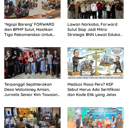
‘Ngopi Bareng’ FORWARD
Lawan Narkoba, Forward
dan BPMP Sulut, Hasilkan
Sulut Siap Jadi Mitra
Tiga Rekomendasi Untuk
Strategis BNN Lewat Edukasi
DPRD Sulut
Informasi
Terpanggil Sejahterakan
Medsos Rasa Pers? KSP
Desa Watulaney Amian,
Sebut Harus Ada Sertifikasi
Jurnalis Senior Kim Tawaang
dan Kode Etik yang Jelas
Maju Pilhut 2026