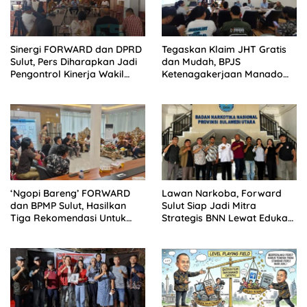
Sinergi FORWARD dan DPRD
Tegaskan Klaim JHT Gratis
Sulut, Pers Diharapkan Jadi
dan Mudah, BPJS
Pengontrol Kinerja Wakil
Ketenagakerjaan Manado
Rakyat
Himbau Masyarakat Peserta
Hindari Jasa Calo
‘Ngopi Bareng’ FORWARD
Lawan Narkoba, Forward
dan BPMP Sulut, Hasilkan
Sulut Siap Jadi Mitra
Tiga Rekomendasi Untuk
Strategis BNN Lewat Edukasi
DPRD Sulut
Informasi