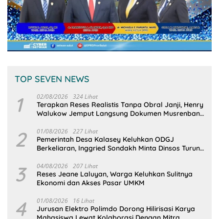
TOP SEVEN NEWS
1
02/08/2026
324 Lihat
Terapkan Reses Realistis Tanpa Obral Janji, Henry
Walukow Jemput Langsung Dokumen Musrenbang
Desa
2
01/08/2026
227 Lihat
Pemerintah Desa Kalasey Keluhkan ODGJ
Berkeliaran, Inggried Sondakh Minta Dinsos Turun
Tangan
3
04/08/2026
207 Lihat
Reses Jeane Laluyan, Warga Keluhkan Sulitnya
Ekonomi dan Akses Pasar UMKM
4
01/08/2026
16 Lihat
Jurusan Elektro Polimdo Dorong Hilirisasi Karya
Mahasiswa Lewat Kolaborasi Dengan Mitra