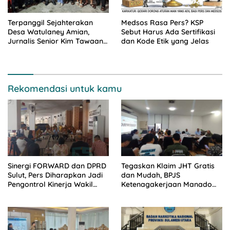
Terpanggil Sejahterakan
Medsos Rasa Pers? KSP
Desa Watulaney Amian,
Sebut Harus Ada Sertifikasi
Jurnalis Senior Kim Tawaang
dan Kode Etik yang Jelas
Maju Pilhut 2026
Rekomendasi untuk kamu
Sinergi FORWARD dan DPRD
Tegaskan Klaim JHT Gratis
Sulut, Pers Diharapkan Jadi
dan Mudah, BPJS
Pengontrol Kinerja Wakil
Ketenagakerjaan Manado
Rakyat
Himbau Masyarakat Peserta
Hindari Jasa Calo