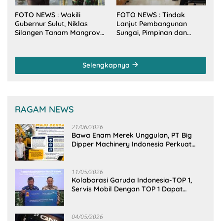
FOTO NEWS : Wakili
FOTO NEWS : Tindak
Gubernur Sulut, Niklas
Lanjut Pembangunan
Silangen Tanam Mangrove
Sungai, Pimpinan dan
Bersama TNI di Desa
Anggota DPRD Sulut
Arakan Minsel
Sambangi Dirjen SDA
Kementerian PU-RI
Selengkapnya
RAGAM NEWS
21/06/2026
Bawa Enam Merek Unggulan, PT Big
Dipper Machinery Indonesia Perkuat
Cengkeraman Pasar di Sulawesi Utara
11/05/2026
Kolaborasi Garuda Indonesia-TOP 1,
Servis Mobil Dengan TOP 1 Dapat
GarudaMiles!
04/05/2026