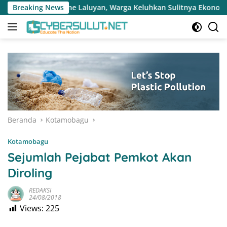
Langsung
uyan, Warga Keluhkan Sulitnya Ekonomi dan Akses Pasar UMKM
Breaking News
ke
konten
Beranda
Kotamobagu
Kotamobagu
Sejumlah Pejabat Pemkot Akan
Diroling
REDAKSI
24/08/2018
Views:
225