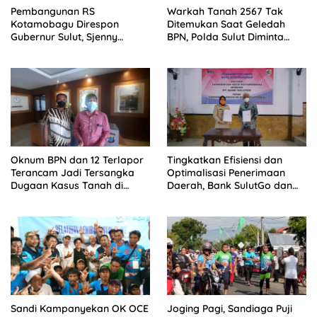
Pembangunan RS
Warkah Tanah 2567 Tak
Kotamobagu Direspon
Ditemukan Saat Geledah
Gubernur Sulut, Sjenny
BPN, Polda Sulut Diminta
Kalangi Apresiasi Kinerja
Tegas Kasus Tanah
Walikota Tatong Bara
Kotamobagu
Oknum BPN dan 12 Terlapor
Tingkatkan Efisiensi dan
Terancam Jadi Tersangka
Optimalisasi Penerimaan
Dugaan Kasus Tanah di
Daerah, Bank SulutGo dan
Gogagoman Kotamobagu
Pemkot Kotamobagu Teken
MoU
Sandi Kampanyekan OK OCE
Joging Pagi, Sandiaga Puji