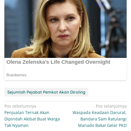
Sejumlah Pejabat Pemkot Akan Diroling
Navigasi
Pos sebelumnya
Pos selanjutnya
Penjualan Ternak Akan
Waspada Keadaan Darurat,
pos
Dipindah Akibat Buat Warga
Bandara Sam Ratulangi
Tak Nyaman
Manado Bakal Gelar PKD