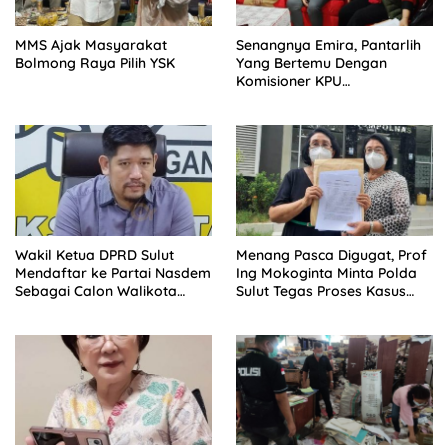
MMS Ajak Masyarakat
Senangnya Emira, Pantarlih
Bolmong Raya Pilih YSK
Yang Bertemu Dengan
Komisioner KPU
Kotamobagu Teman
Sekelasnya Dulu
Wakil Ketua DPRD Sulut
Menang Pasca Digugat, Prof
Mendaftar ke Partai Nasdem
Ing Mokoginta Minta Polda
Sebagai Calon Walikota
Sulut Tegas Proses Kasus
Kotamobagu
Pidana Tanah Gogagoman