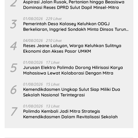
2
Aspirasi Jalan Rusak, Pertanian hingga Beasiswa
Dominasi Reses DPRD Sulut Dapil Minsel-Mitra
3
01/08/2026
229 Lihat
Pemerintah Desa Kalasey Keluhkan ODGJ
Berkeliaran, Inggried Sondakh Minta Dinsos Turun
Tangan
4
04/08/2026
210 Lihat
Reses Jeane Laluyan, Warga Keluhkan Sulitnya
Ekonomi dan Akses Pasar UMKM
5
01/08/2026
17 Lihat
Jurusan Elektro Polimdo Dorong Hilirisasi Karya
Mahasiswa Lewat Kolaborasi Dengan Mitra
6
01/08/2026
15 Lihat
Kemendikdasmen Ungkap Sulut Siap Miliki Dua
Sekolah Nasional Terintegrasi
7
01/08/2026
13 Lihat
Polimdo Kembali Jadi Mitra Strategis
Kemendikdasmen Dalam Revitalisasi Sekolah