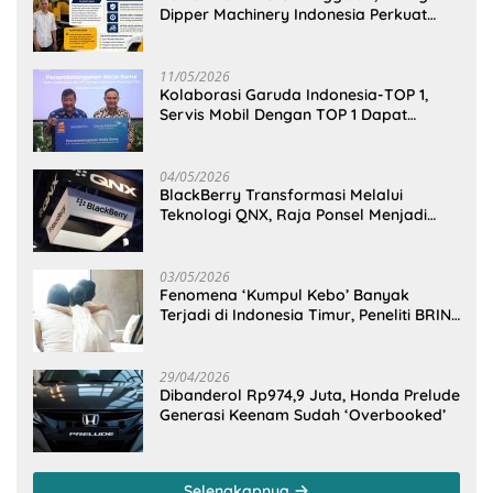
Dipper Machinery Indonesia Perkuat
Cengkeraman Pasar di Sulawesi Utara
11/05/2026
Kolaborasi Garuda Indonesia-TOP 1,
Servis Mobil Dengan TOP 1 Dapat
GarudaMiles!
04/05/2026
BlackBerry Transformasi Melalui
Teknologi QNX, Raja Ponsel Menjadi
Raksasa Software Otomotif
03/05/2026
Fenomena ‘Kumpul Kebo’ Banyak
Terjadi di Indonesia Timur, Peneliti BRIN
Ungkap Analisisnya di Kota Manado
29/04/2026
Dibanderol Rp974,9 Juta, Honda Prelude
Generasi Keenam Sudah ‘Overbooked’
Selengkapnya