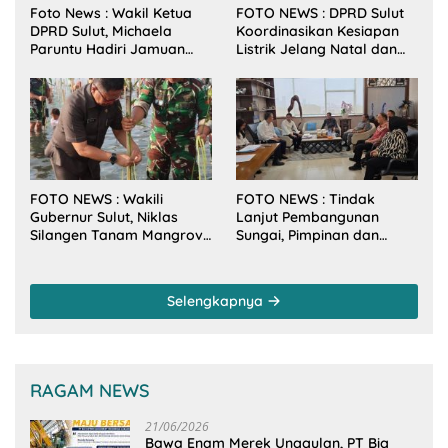
Foto News : Wakil Ketua
FOTO NEWS : DPRD Sulut
DPRD Sulut, Michaela
Koordinasikan Kesiapan
Paruntu Hadiri Jamuan
Listrik Jelang Natal dan
Makan Malam Gubernur
Tahun Baru 2026
Sulut Bersama Wamenkes
RI
FOTO NEWS : Wakili
FOTO NEWS : Tindak
Gubernur Sulut, Niklas
Lanjut Pembangunan
Silangen Tanam Mangrove
Sungai, Pimpinan dan
Bersama TNI di Desa
Anggota DPRD Sulut
Arakan Minsel
Sambangi Dirjen SDA
Kementerian PU-RI
Selengkapnya
RAGAM NEWS
21/06/2026
Bawa Enam Merek Unggulan, PT Big