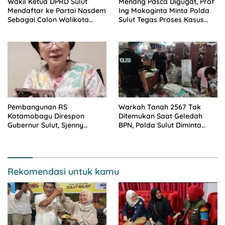
Wakil Ketua DPRD Sulut
Menang Pasca Digugat, Prof
Mendaftar ke Partai Nasdem
Ing Mokoginta Minta Polda
Sebagai Calon Walikota
Sulut Tegas Proses Kasus
Kotamobagu
Pidana Tanah Gogagoman
Pembangunan RS
Warkah Tanah 2567 Tak
Kotamobagu Direspon
Ditemukan Saat Geledah
Gubernur Sulut, Sjenny
BPN, Polda Sulut Diminta
Kalangi Apresiasi Kinerja
Tegas Kasus Tanah
Walikota Tatong Bara
Kotamobagu
Rekomendasi untuk kamu