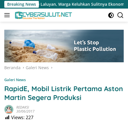
Langsung
an, Warga Keluhkan Sulitnya Ekonomi dan Akses Pasar UMKM
Breaking News
ke
konten
Beranda
Galeri News
Galeri News
RapidE, Mobil Listrik Pertama Aston
Martin Segera Produksi
REDAKSI
30/06/2017
Views:
227