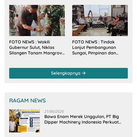
Makan Malam Gubernur
Tahun Baru 2026
Sulut Bersama Wamenkes
RI
FOTO NEWS : Wakili
FOTO NEWS : Tindak
Gubernur Sulut, Niklas
Lanjut Pembangunan
Silangen Tanam Mangrove
Sungai, Pimpinan dan
Bersama TNI di Desa
Anggota DPRD Sulut
Arakan Minsel
Sambangi Dirjen SDA
Kementerian PU-RI
Selengkapnya
RAGAM NEWS
21/06/2026
Bawa Enam Merek Unggulan, PT Big
Dipper Machinery Indonesia Perkuat
Cengkeraman Pasar di Sulawesi Utara