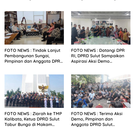
Tahun Baru 2026
Bersama TNI di Desa Arakan
Minsel
FOTO NEWS : Tindak Lanjut
FOTO NEWS : Datangi DPR
Pembangunan Sungai,
RI, DPRD Sulut Sampaikan
Pimpinan dan Anggota DPRD
Aspirasi Aksi Demo
Sulut Sambangi Dirjen SDA
Mahasiswa dan Masyarakat
Kementerian PU-RI
FOTO NEWS : Ziarah ke TMP
FOTO NEWS : Terima Aksi
Kalibata, Ketua DPRD Sulut
Demo, Pimpinan dan
Tabur Bunga di Makam
Anggota DPRD Sulut
Mantan Gubernur Sulut
Melantai Bersama