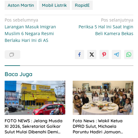
Aston Martin
Mobil Listrik
RapidE
Navigasi
Pos sebelumnya
Pos selanjutnya
Larangan Masuk Imigran
Periksa 5 Hal Ini Saat Ingin
pos
Muslim 6 Negara Resmi
Beli Kamera Bekas
Berlaku Hari Ini di AS
Baca Juga
FOTO NEWS : Jelang Musda
Foto News : Wakil Ketua
XI 2026, Sekretariat Golkar
DPRD Sulut, Michaela
Sulut Mulai Dibenahi Demi
Paruntu Hadiri Jamuan
Sambut Ketum Bahlil
Makan Malam Gubernur