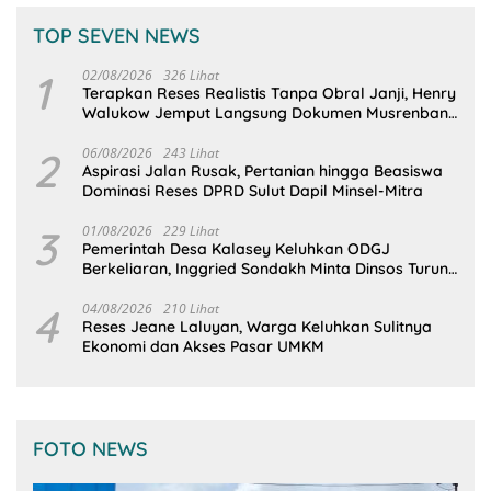
TOP SEVEN NEWS
1
02/08/2026
326 Lihat
Terapkan Reses Realistis Tanpa Obral Janji, Henry
Walukow Jemput Langsung Dokumen Musrenbang
Desa
2
06/08/2026
243 Lihat
Aspirasi Jalan Rusak, Pertanian hingga Beasiswa
Dominasi Reses DPRD Sulut Dapil Minsel-Mitra
3
01/08/2026
229 Lihat
Pemerintah Desa Kalasey Keluhkan ODGJ
Berkeliaran, Inggried Sondakh Minta Dinsos Turun
Tangan
4
04/08/2026
210 Lihat
Reses Jeane Laluyan, Warga Keluhkan Sulitnya
Ekonomi dan Akses Pasar UMKM
FOTO NEWS