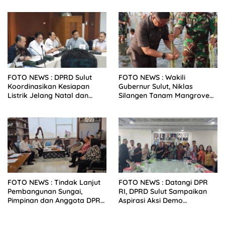
Sulut Bersama Wamenkes RI
FOTO NEWS : DPRD Sulut
FOTO NEWS : Wakili
Koordinasikan Kesiapan
Gubernur Sulut, Niklas
Listrik Jelang Natal dan
Silangen Tanam Mangrove
Tahun Baru 2026
Bersama TNI di Desa Arakan
Minsel
FOTO NEWS : Tindak Lanjut
FOTO NEWS : Datangi DPR
Pembangunan Sungai,
RI, DPRD Sulut Sampaikan
Pimpinan dan Anggota DPRD
Aspirasi Aksi Demo
Sulut Sambangi Dirjen SDA
Mahasiswa dan Masyarakat
Kementerian PU-RI