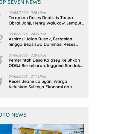
OP SEVEN NEWS
02/08/2026
326 Lihat
Terapkan Reses Realistis Tanpa
Obral Janji, Henry Walukow Jemput
Langsung Dokumen Musrenbang
Desa
2
06/08/2026
243 Lihat
Aspirasi Jalan Rusak, Pertanian
hingga Beasiswa Dominasi Reses
DPRD Sulut Dapil Minsel-Mitra
3
01/08/2026
229 Lihat
Pemerintah Desa Kalasey Keluhkan
ODGJ Berkeliaran, Inggried Sondakh
Minta Dinsos Turun Tangan
4
04/08/2026
211 Lihat
Reses Jeane Laluyan, Warga
Keluhkan Sulitnya Ekonomi dan
Akses Pasar UMKM
OTO NEWS