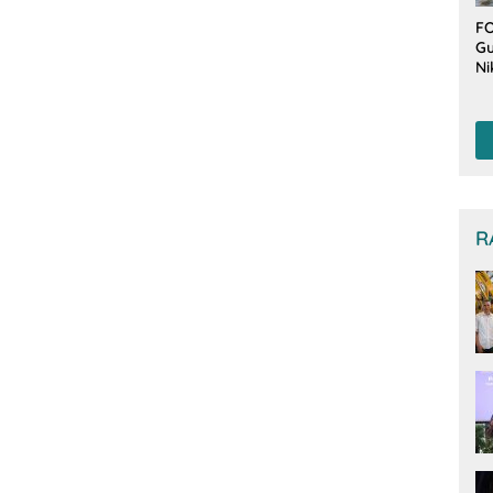
FO
Gu
Ni
T
Be
De
R