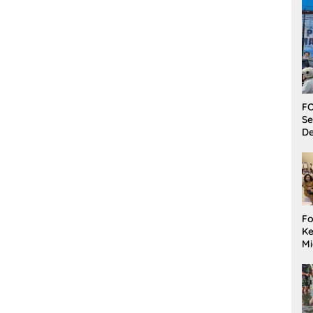
FO
Se
De
Fo
Ke
Mi
Ha
M
Gu
B
W