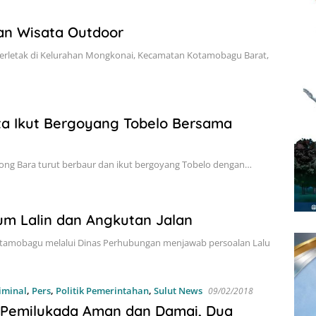
n Wisata Outdoor
rletak di Kelurahan Mongkonai, Kecamatan Kotamobagu Barat,
ta Ikut Bergoyang Tobelo Bersama
ong Bara turut berbaur dan ikut bergoyang Tobelo dengan…
m Lalin dan Angkutan Jalan
tamobagu melalui Dinas Perhubungan menjawab persoalan Lalu
iminal
,
Pers
,
Politik Pemerintahan
,
Sulut News
09/02/2018
 Pemilukada Aman dan Damai, Dua