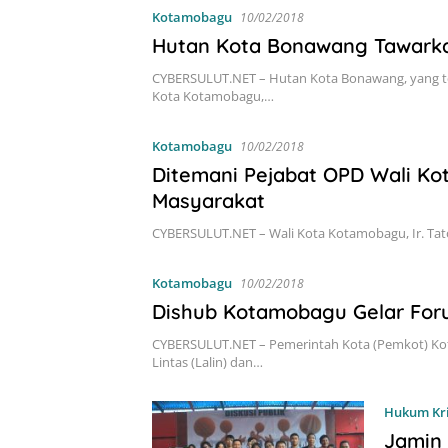
Kotamobagu
10/02/2018
Hutan Kota Bonawang Tawarka
CYBERSULUT.NET – Hutan Kota Bonawang, yang te
Kota Kotamobagu,…
Kotamobagu
10/02/2018
Ditemani Pejabat OPD Wali Ko
Masyarakat
CYBERSULUT.NET – Wali Kota Kotamobagu, Ir. Tat
Kotamobagu
10/02/2018
Dishub Kotamobagu Gelar Foru
CYBERSULUT.NET – Pemerintah Kota (Pemkot) Ko
Lintas (Lalin) dan…
Hukum Kr
Jamin