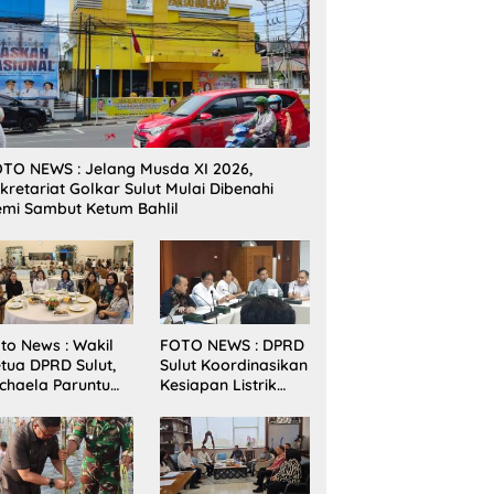
TO NEWS : Jelang Musda XI 2026,
kretariat Golkar Sulut Mulai Dibenahi
mi Sambut Ketum Bahlil
to News : Wakil
FOTO NEWS : DPRD
tua DPRD Sulut,
Sulut Koordinasikan
chaela Paruntu
Kesiapan Listrik
diri Jamuan
Jelang Natal dan
akan Malam
Tahun Baru 2026
bernur Sulut
ersama
amenkes RI