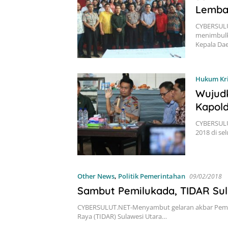
Lembag
CYBERSULU
menimbulk
Kepala Da
Hukum Kr
Wujud
Kapold
CYBERSULU
2018 di se
Other News
,
Politik Pemerintahan
09/02/2018
Sambut Pemilukada, TIDAR Sul
CYBERSULUT.NET-Menyambut gelaran akbar Pemii
Raya (TIDAR) Sulawesi Utara…