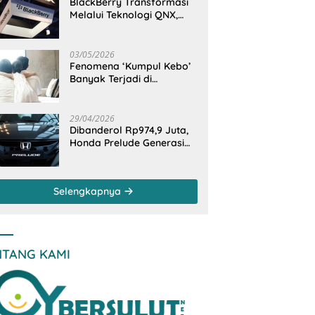
BlackBerry Transformasi
Melalui Teknologi QNX,
Raja Ponsel Menjadi
Raksasa Software
Otomotif
03/05/2026
Fenomena ‘Kumpul Kebo’
Banyak Terjadi di
Indonesia Timur, Peneliti
BRIN Ungkap Analisisnya
di Kota Manado
29/04/2026
Dibanderol Rp974,9 Juta,
Honda Prelude Generasi
Keenam Sudah
‘Overbooked’
Selengkapnya
NTANG KAMI