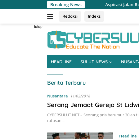
Langsung
Breaking News
Aspirasi Jalan Rusak, Pertanian hing
ke
konten
Redaksi
Indeks
tutup
HEADLINE
SULUT NEWS
NUSANT
CYBERSULUT.NET
Berita Terbaru
Nusantara
11/02/2018
Serang Jemaat Gereja St Lidwi
CYBERSULUT.NET – Seorang pria berumur 30 an t
ratusan…
Headline