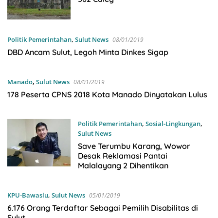
Politik Pemerintahan
,
Sulut News
08/01/2019
DBD Ancam Sulut, Legoh Minta Dinkes Sigap
Manado
,
Sulut News
08/01/2019
178 Peserta CPNS 2018 Kota Manado Dinyatakan Lulus
Politik Pemerintahan
,
Sosial-Lingkungan
,
Sulut News
06/01/2019
Save Terumbu Karang, Wowor
Desak Reklamasi Pantai
Malalayang 2 Dihentikan
KPU-Bawaslu
,
Sulut News
05/01/2019
6.176 Orang Terdaftar Sebagai Pemilih Disabilitas di
Sulut