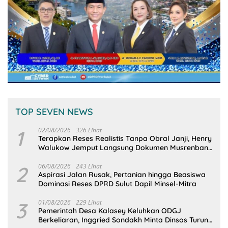
TOP SEVEN NEWS
1
02/08/2026
326 Lihat
Terapkan Reses Realistis Tanpa Obral Janji, Henry
Walukow Jemput Langsung Dokumen Musrenbang
Desa
2
06/08/2026
243 Lihat
Aspirasi Jalan Rusak, Pertanian hingga Beasiswa
Dominasi Reses DPRD Sulut Dapil Minsel-Mitra
3
01/08/2026
229 Lihat
Pemerintah Desa Kalasey Keluhkan ODGJ
Berkeliaran, Inggried Sondakh Minta Dinsos Turun