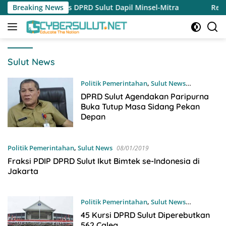
Langsung
Reses DPRD Sulut Dapil Minsel-Mitra
Breaking News
Reses Jeane Laluyan
ke
konten
Sulut News
Politik Pemerintahan
,
Sulut News
10/01/2019
DPRD Sulut Agendakan Paripurna
Buka Tutup Masa Sidang Pekan
Depan
Politik Pemerintahan
,
Sulut News
08/01/2019
Fraksi PDIP DPRD Sulut Ikut Bimtek se-Indonesia di
Jakarta
Politik Pemerintahan
,
Sulut News
08/01/2019
45 Kursi DPRD Sulut Diperebutkan
562 Caleg