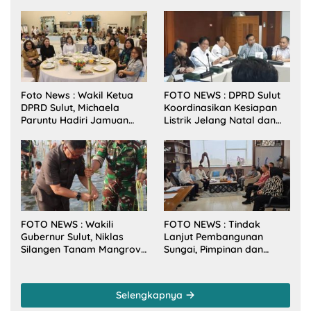
Foto News : Wakil Ketua
FOTO NEWS : DPRD Sulut
DPRD Sulut, Michaela
Koordinasikan Kesiapan
Paruntu Hadiri Jamuan
Listrik Jelang Natal dan
Makan Malam Gubernur
Tahun Baru 2026
Sulut Bersama Wamenkes
RI
FOTO NEWS : Wakili
FOTO NEWS : Tindak
Gubernur Sulut, Niklas
Lanjut Pembangunan
Silangen Tanam Mangrove
Sungai, Pimpinan dan
Bersama TNI di Desa
Anggota DPRD Sulut
Arakan Minsel
Sambangi Dirjen SDA
Kementerian PU-RI
Selengkapnya