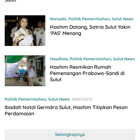
Manado
,
Politik Pemerintahan
,
Sulut News
05/01/2019
Hashim Datang, Satria Sulut Yakin
‘PAS’ Menang
Headline
,
Politik Pemerintahan
,
Sulut News
04/01/2019
Hashim Resmikan Rumah
Pemenangan Prabowo-Sandi di
Sulut
Politik Pemerintahan
,
Sulut News
04/01/2019
Ibadah Natal Gerindra Sulut, Hashim Titipkan Pesan
Perdamaian
Selengkapnya