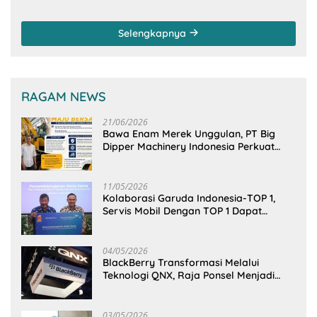
Arakan Minsel
Sambangi Dirjen SDA
Kementerian PU-RI
Selengkapnya
RAGAM NEWS
21/06/2026
Bawa Enam Merek Unggulan, PT Big
Dipper Machinery Indonesia Perkuat
Cengkeraman Pasar di Sulawesi Utara
11/05/2026
Kolaborasi Garuda Indonesia-TOP 1,
Servis Mobil Dengan TOP 1 Dapat
GarudaMiles!
04/05/2026
BlackBerry Transformasi Melalui
Teknologi QNX, Raja Ponsel Menjadi
Raksasa Software Otomotif
03/05/2026