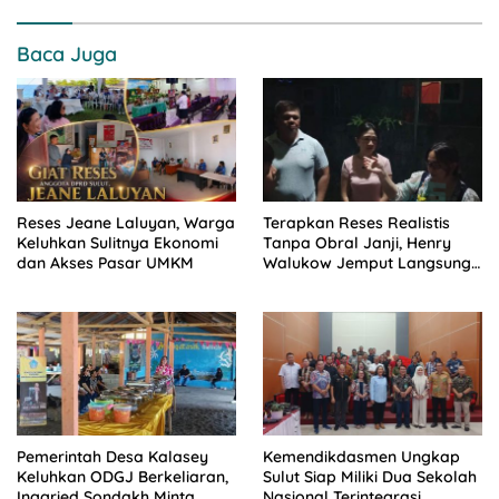
Baca Juga
Reses Jeane Laluyan, Warga
Terapkan Reses Realistis
Keluhkan Sulitnya Ekonomi
Tanpa Obral Janji, Henry
dan Akses Pasar UMKM
Walukow Jemput Langsung
Dokumen Musrenbang Desa
Pemerintah Desa Kalasey
Kemendikdasmen Ungkap
Keluhkan ODGJ Berkeliaran,
Sulut Siap Miliki Dua Sekolah
Inggried Sondakh Minta
Nasional Terintegrasi