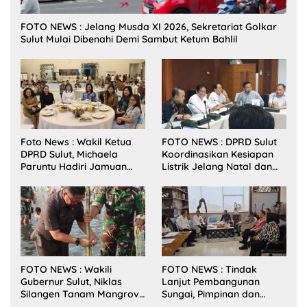
FOTO NEWS : Jelang Musda XI 2026, Sekretariat Golkar
Sulut Mulai Dibenahi Demi Sambut Ketum Bahlil
Foto News : Wakil Ketua
FOTO NEWS : DPRD Sulut
DPRD Sulut, Michaela
Koordinasikan Kesiapan
Paruntu Hadiri Jamuan
Listrik Jelang Natal dan
Makan Malam Gubernur
Tahun Baru 2026
Sulut Bersama Wamenkes
RI
FOTO NEWS : Wakili
FOTO NEWS : Tindak
Gubernur Sulut, Niklas
Lanjut Pembangunan
Silangen Tanam Mangrove
Sungai, Pimpinan dan
Bersama TNI di Desa
Anggota DPRD Sulut