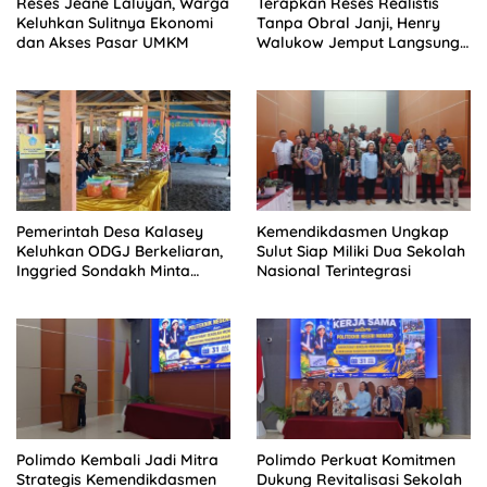
Reses Jeane Laluyan, Warga
Terapkan Reses Realistis
Keluhkan Sulitnya Ekonomi
Tanpa Obral Janji, Henry
dan Akses Pasar UMKM
Walukow Jemput Langsung
Dokumen Musrenbang Desa
Pemerintah Desa Kalasey
Kemendikdasmen Ungkap
Keluhkan ODGJ Berkeliaran,
Sulut Siap Miliki Dua Sekolah
Inggried Sondakh Minta
Nasional Terintegrasi
Dinsos Turun Tangan
Polimdo Kembali Jadi Mitra
Polimdo Perkuat Komitmen
Strategis Kemendikdasmen
Dukung Revitalisasi Sekolah