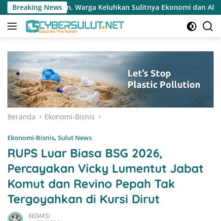
Langsung
Keluhkan Sulitnya Ekonomi dan Akses Pasar UMKM
Breaking News
Terap
ke
konten
Beranda
Ekonomi-Bisnis
Ekonomi-Bisnis
,
Sulut News
RUPS Luar Biasa BSG 2026,
Percayakan Vicky Lumentut Jabat
Komut dan Revino Pepah Tak
Tergoyahkan di Kursi Dirut
REDAKSI