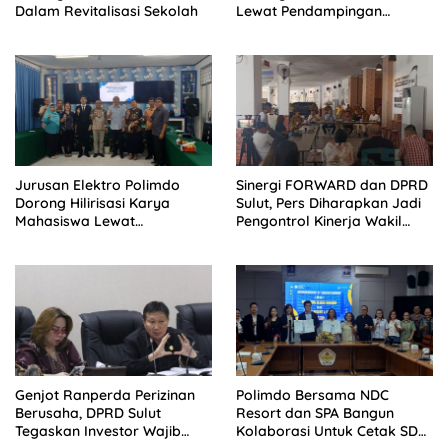
Dalam Revitalisasi Sekolah
Lewat Pendampingan
Profesional
Jurusan Elektro Polimdo
Sinergi FORWARD dan DPRD
Dorong Hilirisasi Karya
Sulut, Pers Diharapkan Jadi
Mahasiswa Lewat
Pengontrol Kinerja Wakil
Kolaborasi Dengan Mitra
Rakyat
Genjot Ranperda Perizinan
Polimdo Bersama NDC
Berusaha, DPRD Sulut
Resort dan SPA Bangun
Tegaskan Investor Wajib
Kolaborasi Untuk Cetak SDM