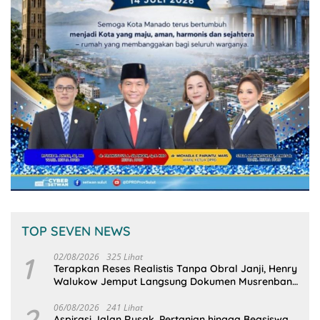
TOP SEVEN NEWS
1
02/08/2026
325 Lihat
Terapkan Reses Realistis Tanpa Obral Janji, Henry
Walukow Jemput Langsung Dokumen Musrenbang
Desa
2
06/08/2026
241 Lihat
Aspirasi Jalan Rusak, Pertanian hingga Beasiswa