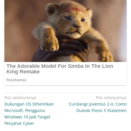
Navigasi
Pos sebelumnya
Pos selanjutnya
Dukungan OS Dihentikan
Cundangi Juventus 2-0, Como
pos
Microsoft, Pengguna
Duduki Posisi 5 Klasemen
Windows 10 Jadi Target
Penjahat Cyber