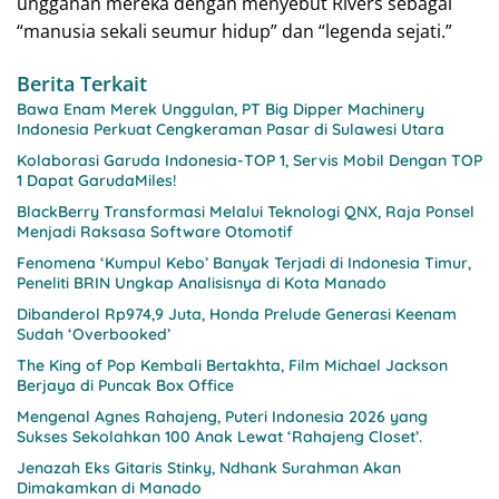
unggahan mereka dengan menyebut Rivers sebagai
“manusia sekali seumur hidup” dan “legenda sejati.”
Berita Terkait
Bawa Enam Merek Unggulan, PT Big Dipper Machinery
Indonesia Perkuat Cengkeraman Pasar di Sulawesi Utara
Kolaborasi Garuda Indonesia-TOP 1, Servis Mobil Dengan TOP
1 Dapat GarudaMiles!
BlackBerry Transformasi Melalui Teknologi QNX, Raja Ponsel
Menjadi Raksasa Software Otomotif
Fenomena ‘Kumpul Kebo’ Banyak Terjadi di Indonesia Timur,
Peneliti BRIN Ungkap Analisisnya di Kota Manado
Dibanderol Rp974,9 Juta, Honda Prelude Generasi Keenam
Sudah ‘Overbooked’
The King of Pop Kembali Bertakhta, Film Michael Jackson
Berjaya di Puncak Box Office
Mengenal Agnes Rahajeng, Puteri Indonesia 2026 yang
Sukses Sekolahkan 100 Anak Lewat ‘Rahajeng Closet’.
Jenazah Eks Gitaris Stinky, Ndhank Surahman Akan
Dimakamkan di Manado