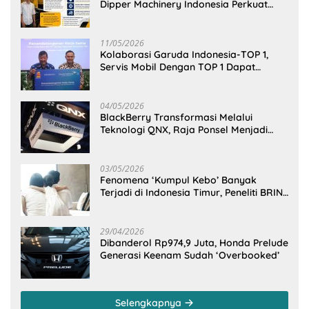
Dipper Machinery Indonesia Perkuat
Cengkeraman Pasar di Sulawesi Utara
11/05/2026
Kolaborasi Garuda Indonesia-TOP 1,
Servis Mobil Dengan TOP 1 Dapat
GarudaMiles!
04/05/2026
BlackBerry Transformasi Melalui
Teknologi QNX, Raja Ponsel Menjadi
Raksasa Software Otomotif
03/05/2026
Fenomena ‘Kumpul Kebo’ Banyak
Terjadi di Indonesia Timur, Peneliti BRIN
Ungkap Analisisnya di Kota Manado
29/04/2026
Dibanderol Rp974,9 Juta, Honda Prelude
Generasi Keenam Sudah ‘Overbooked’
Selengkapnya