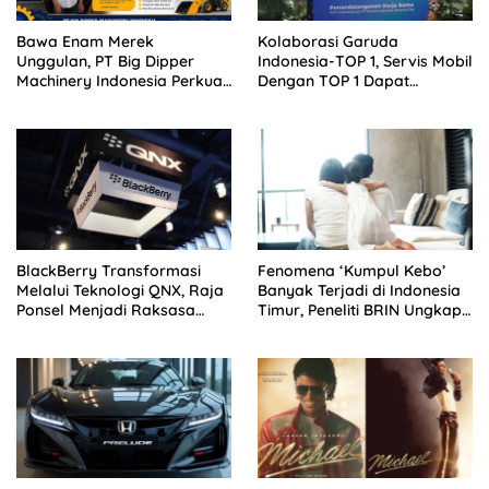
Bawa Enam Merek
Kolaborasi Garuda
Unggulan, PT Big Dipper
Indonesia-TOP 1, Servis Mobil
Machinery Indonesia Perkuat
Dengan TOP 1 Dapat
Cengkeraman Pasar di
GarudaMiles!
Sulawesi Utara
BlackBerry Transformasi
Fenomena ‘Kumpul Kebo’
Melalui Teknologi QNX, Raja
Banyak Terjadi di Indonesia
Ponsel Menjadi Raksasa
Timur, Peneliti BRIN Ungkap
Software Otomotif
Analisisnya di Kota Manado