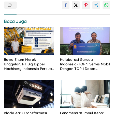
Baca Juga
Bawa Enam Merek
Kolaborasi Garuda
Unggulan, PT Big Dipper
Indonesia-TOP 1, Servis Mobil
Machinery Indonesia Perkuat
Dengan TOP 1 Dapat
Cengkeraman Pasar di
GarudaMiles!
Sulawesi Utara
BlackBerry Transformasi
Fenomena ‘Kumpul Kebo’