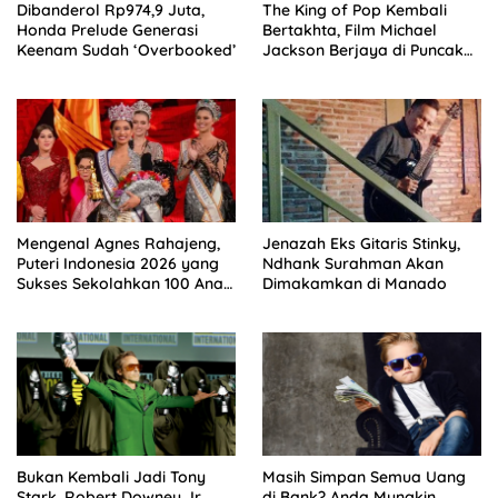
Dibanderol Rp974,9 Juta,
The King of Pop Kembali
Honda Prelude Generasi
Bertakhta, Film Michael
Keenam Sudah ‘Overbooked’
Jackson Berjaya di Puncak
Box Office
Mengenal Agnes Rahajeng,
Jenazah Eks Gitaris Stinky,
Puteri Indonesia 2026 yang
Ndhank Surahman Akan
Sukses Sekolahkan 100 Anak
Dimakamkan di Manado
Lewat ‘Rahajeng Closet’.
Bukan Kembali Jadi Tony
Masih Simpan Semua Uang
Stark, Robert Downey Jr.
di Bank? Anda Mungkin