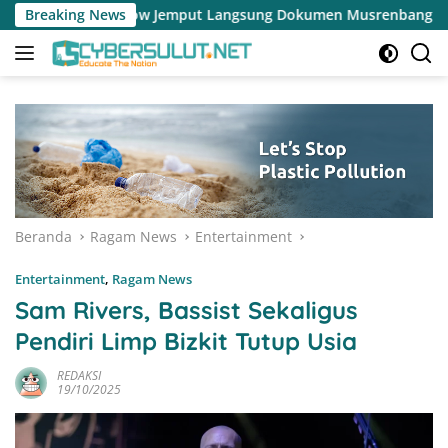
Langsung
ut Langsung Dokumen Musrenbang Desa
Breaking News
Pemerintah Desa 
ke
konten
Beranda
Ragam News
Entertainment
Entertainment
,
Ragam News
Sam Rivers, Bassist Sekaligus
Pendiri Limp Bizkit Tutup Usia
REDAKSI
19/10/2025