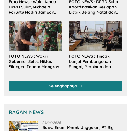
Foto News : Wakil Ketua
FOTO NEWS : DPRD Sulut
DPRD Sulut, Michaela
Koordinasikan Kesiapan
Paruntu Hadiri Jamuan
Listrik Jelang Natal dan
Makan Malam Gubernur
Tahun Baru 2026
Sulut Bersama Wamenkes
RI
FOTO NEWS : Wakili
FOTO NEWS : Tindak
Gubernur Sulut, Niklas
Lanjut Pembangunan
Silangen Tanam Mangrove
Sungai, Pimpinan dan
Bersama TNI di Desa
Anggota DPRD Sulut
Arakan Minsel
Sambangi Dirjen SDA
Kementerian PU-RI
Selengkapnya
RAGAM NEWS
21/06/2026
Bawa Enam Merek Unggulan, PT Big