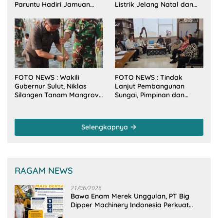
Paruntu Hadiri Jamuan
Listrik Jelang Natal dan
Makan Malam Gubernur
Tahun Baru 2026
Sulut Bersama Wamenkes
RI
FOTO NEWS : Wakili
FOTO NEWS : Tindak
Gubernur Sulut, Niklas
Lanjut Pembangunan
Silangen Tanam Mangrove
Sungai, Pimpinan dan
Bersama TNI di Desa
Anggota DPRD Sulut
Arakan Minsel
Sambangi Dirjen SDA
Kementerian PU-RI
Selengkapnya
RAGAM NEWS
21/06/2026
Bawa Enam Merek Unggulan, PT Big
Dipper Machinery Indonesia Perkuat
Cengkeraman Pasar di Sulawesi Utara