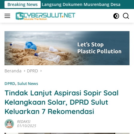
Langsung
g Dokumen Musrenbang Desa
Breaking News
Pemerintah Desa Kalasey Ke
ke
konten
Beranda
DPRD
DPRD
,
Sulut News
Tindak Lanjut Aspirasi Sopir Soal
Kelangkaan Solar, DPRD Sulut
Keluarkan 7 Rekomendasi
REDAKSI
01/10/2025