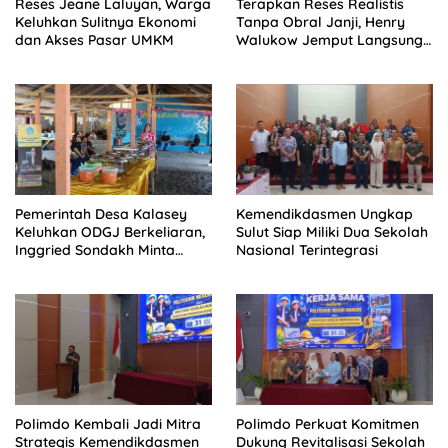
Reses Jeane Laluyan, Warga
Terapkan Reses Realistis
Keluhkan Sulitnya Ekonomi
Tanpa Obral Janji, Henry
dan Akses Pasar UMKM
Walukow Jemput Langsung
Dokumen Musrenbang Desa
Pemerintah Desa Kalasey
Kemendikdasmen Ungkap
Keluhkan ODGJ Berkeliaran,
Sulut Siap Miliki Dua Sekolah
Inggried Sondakh Minta
Nasional Terintegrasi
Dinsos Turun Tangan
Polimdo Kembali Jadi Mitra
Polimdo Perkuat Komitmen
Strategis Kemendikdasmen
Dukung Revitalisasi Sekolah