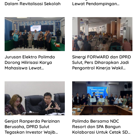
Dalam Revitalisasi Sekolah
Lewat Pendampingan
Profesional
Jurusan Elektro Polimdo
Sinergi FORWARD dan DPRD
Dorong Hilirisasi Karya
Sulut, Pers Diharapkan Jadi
Mahasiswa Lewat
Pengontrol Kinerja Wakil
Kolaborasi Dengan Mitra
Rakyat
Genjot Ranperda Perizinan
Polimdo Bersama NDC
Berusaha, DPRD Sulut
Resort dan SPA Bangun
Tegaskan Investor Wajib
Kolaborasi Untuk Cetak SDM