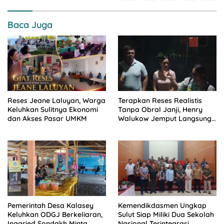
Baca Juga
Reses Jeane Laluyan, Warga
Terapkan Reses Realistis
Keluhkan Sulitnya Ekonomi
Tanpa Obral Janji, Henry
dan Akses Pasar UMKM
Walukow Jemput Langsung
Dokumen Musrenbang Desa
Pemerintah Desa Kalasey
Kemendikdasmen Ungkap
Keluhkan ODGJ Berkeliaran,
Sulut Siap Miliki Dua Sekolah
Inggried Sondakh Minta
Nasional Terintegrasi