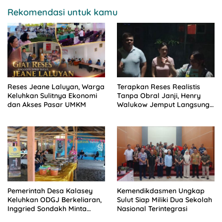
Rekomendasi untuk kamu
Reses Jeane Laluyan, Warga
Terapkan Reses Realistis
Keluhkan Sulitnya Ekonomi
Tanpa Obral Janji, Henry
dan Akses Pasar UMKM
Walukow Jemput Langsung
Dokumen Musrenbang Desa
Pemerintah Desa Kalasey
Kemendikdasmen Ungkap
Keluhkan ODGJ Berkeliaran,
Sulut Siap Miliki Dua Sekolah
Inggried Sondakh Minta
Nasional Terintegrasi
Dinsos Turun Tangan