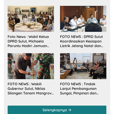
Foto News : Wakil Ketua
FOTO NEWS : DPRD Sulut
DPRD Sulut, Michaela
Koordinasikan Kesiapan
Paruntu Hadiri Jamuan
Listrik Jelang Natal dan
Makan Malam Gubernur
Tahun Baru 2026
Sulut Bersama Wamenkes
RI
FOTO NEWS : Wakili
FOTO NEWS : Tindak
Gubernur Sulut, Niklas
Lanjut Pembangunan
Silangen Tanam Mangrove
Sungai, Pimpinan dan
Bersama TNI di Desa
Anggota DPRD Sulut
Arakan Minsel
Sambangi Dirjen SDA
Kementerian PU-RI
Selengkapnya