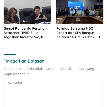
Genjot Ranperda Perizinan
Polimdo Bersama NDC
Berusaha, DPRD Sulut
Resort dan SPA Bangun
Tegaskan Investor Wajib
Kolaborasi Untuk Cetak SDM
Gandeng Pengusaha dan
Pariwisata Unggul
Petani Lokal
Tinggalkan Balasan
Alamat email Anda tidak akan dipublikasikan.
Ruas yang
wajib ditandai
*