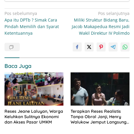
Navigasi
Pos sebelumnya
Pos selanjutnya
Apa itu DPTb ? Simak Cara
Miliki Struktur Bidang Baru,
pos
Pindah Memilih dan Syarat
Jacob Makapedua Resmi Jadi
Ketentuannya
Wakil Direktur IV Polimdo
Baca Juga
Reses Jeane Laluyan, Warga
Terapkan Reses Realistis
Keluhkan Sulitnya Ekonomi
Tanpa Obral Janji, Henry
dan Akses Pasar UMKM
Walukow Jemput Langsung
Dokumen Musrenbang Desa