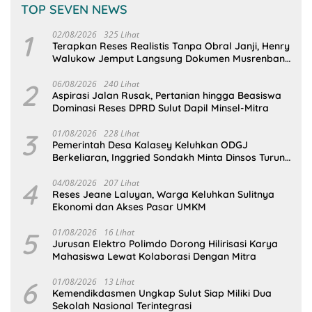
TOP SEVEN NEWS
1
02/08/2026
325 Lihat
Terapkan Reses Realistis Tanpa Obral Janji, Henry
Walukow Jemput Langsung Dokumen Musrenbang
Desa
2
06/08/2026
240 Lihat
Aspirasi Jalan Rusak, Pertanian hingga Beasiswa
Dominasi Reses DPRD Sulut Dapil Minsel-Mitra
3
01/08/2026
228 Lihat
Pemerintah Desa Kalasey Keluhkan ODGJ
Berkeliaran, Inggried Sondakh Minta Dinsos Turun
Tangan
4
04/08/2026
207 Lihat
Reses Jeane Laluyan, Warga Keluhkan Sulitnya
Ekonomi dan Akses Pasar UMKM
5
01/08/2026
16 Lihat
Jurusan Elektro Polimdo Dorong Hilirisasi Karya
Mahasiswa Lewat Kolaborasi Dengan Mitra
6
01/08/2026
13 Lihat
Kemendikdasmen Ungkap Sulut Siap Miliki Dua
Sekolah Nasional Terintegrasi