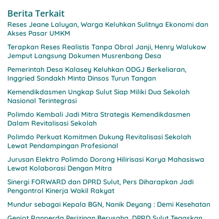
Berita Terkait
Reses Jeane Laluyan, Warga Keluhkan Sulitnya Ekonomi dan
Akses Pasar UMKM
Terapkan Reses Realistis Tanpa Obral Janji, Henry Walukow
Jemput Langsung Dokumen Musrenbang Desa
Pemerintah Desa Kalasey Keluhkan ODGJ Berkeliaran,
Inggried Sondakh Minta Dinsos Turun Tangan
Kemendikdasmen Ungkap Sulut Siap Miliki Dua Sekolah
Nasional Terintegrasi
Polimdo Kembali Jadi Mitra Strategis Kemendikdasmen
Dalam Revitalisasi Sekolah
Polimdo Perkuat Komitmen Dukung Revitalisasi Sekolah
Lewat Pendampingan Profesional
Jurusan Elektro Polimdo Dorong Hilirisasi Karya Mahasiswa
Lewat Kolaborasi Dengan Mitra
Sinergi FORWARD dan DPRD Sulut, Pers Diharapkan Jadi
Pengontrol Kinerja Wakil Rakyat
Mundur sebagai Kepala BGN, Nanik Deyang : Demi Kesehatan
Genjot Ranperda Perizinan Berusaha, DPRD Sulut Tegaskan