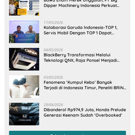
Bawa Enam Merek Unggulan, PT Big
Dipper Machinery Indonesia Perkuat
Cengkeraman Pasar di Sulawesi Utara
11/05/2026
Kolaborasi Garuda Indonesia-TOP 1,
Servis Mobil Dengan TOP 1 Dapat
GarudaMiles!
04/05/2026
BlackBerry Transformasi Melalui
Teknologi QNX, Raja Ponsel Menjadi
Raksasa Software Otomotif
03/05/2026
Fenomena ‘Kumpul Kebo’ Banyak
Terjadi di Indonesia Timur, Peneliti BRIN
Ungkap Analisisnya di Kota Manado
29/04/2026
Dibanderol Rp974,9 Juta, Honda Prelude
Generasi Keenam Sudah ‘Overbooked’