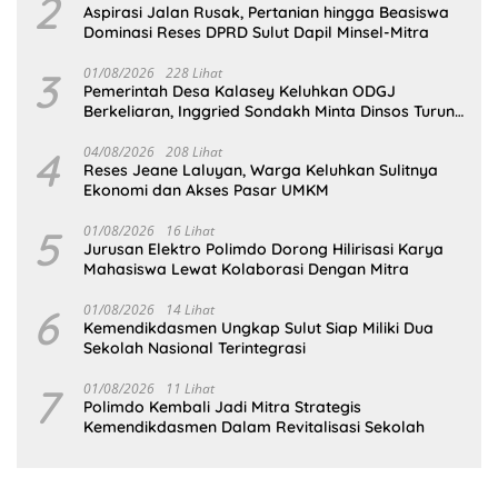
2
Aspirasi Jalan Rusak, Pertanian hingga Beasiswa
Dominasi Reses DPRD Sulut Dapil Minsel-Mitra
3
01/08/2026
228 Lihat
Pemerintah Desa Kalasey Keluhkan ODGJ
Berkeliaran, Inggried Sondakh Minta Dinsos Turun
Tangan
4
04/08/2026
208 Lihat
Reses Jeane Laluyan, Warga Keluhkan Sulitnya
Ekonomi dan Akses Pasar UMKM
5
01/08/2026
16 Lihat
Jurusan Elektro Polimdo Dorong Hilirisasi Karya
Mahasiswa Lewat Kolaborasi Dengan Mitra
6
01/08/2026
14 Lihat
Kemendikdasmen Ungkap Sulut Siap Miliki Dua
Sekolah Nasional Terintegrasi
7
01/08/2026
11 Lihat
Polimdo Kembali Jadi Mitra Strategis
Kemendikdasmen Dalam Revitalisasi Sekolah