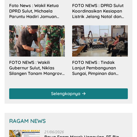
Foto News : Wakil Ketua
FOTO NEWS : DPRD Sulut
DPRD Sulut, Michaela
Koordinasikan Kesiapan
Paruntu Hadiri Jamuan
Listrik Jelang Natal dan
Makan Malam Gubernur
Tahun Baru 2026
Sulut Bersama Wamenkes
RI
FOTO NEWS : Wakili
FOTO NEWS : Tindak
Gubernur Sulut, Niklas
Lanjut Pembangunan
Silangen Tanam Mangrove
Sungai, Pimpinan dan
Bersama TNI di Desa
Anggota DPRD Sulut
Arakan Minsel
Sambangi Dirjen SDA
Kementerian PU-RI
Selengkapnya
RAGAM NEWS
21/06/2026