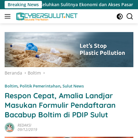
Langsung
uhkan Sulitnya Ekonomi dan Akses Pasar UMKM
Breaking News
Terapkan 
ke
konten
Beranda
Boltim
Boltim
,
Politik Pemerintahan
,
Sulut News
Respon Cepat, Amalia Landjar
Masukan Formulir Pendaftaran
Bacabup Boltim di PDIP Sulut
REDAKSI
09/12/2019