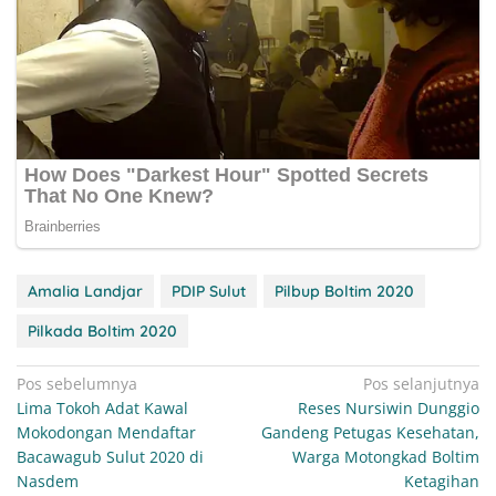
Amalia Landjar
PDIP Sulut
Pilbup Boltim 2020
Pilkada Boltim 2020
Navigasi
Pos sebelumnya
Pos selanjutnya
Lima Tokoh Adat Kawal
Reses Nursiwin Dunggio
pos
Mokodongan Mendaftar
Gandeng Petugas Kesehatan,
Bacawagub Sulut 2020 di
Warga Motongkad Boltim
Nasdem
Ketagihan