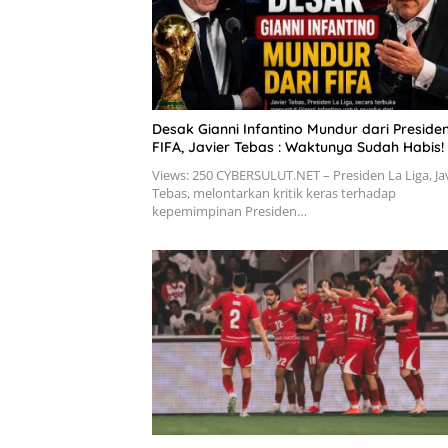
Desak Gianni Infantino Mundur dari Preside
FIFA, Javier Tebas : Waktunya Sudah Habis!
Views: 250 CYBERSULUT.NET – Presiden La Liga, Ja
Tebas, melontarkan kritik keras terhadap
kepemimpinan Presiden…