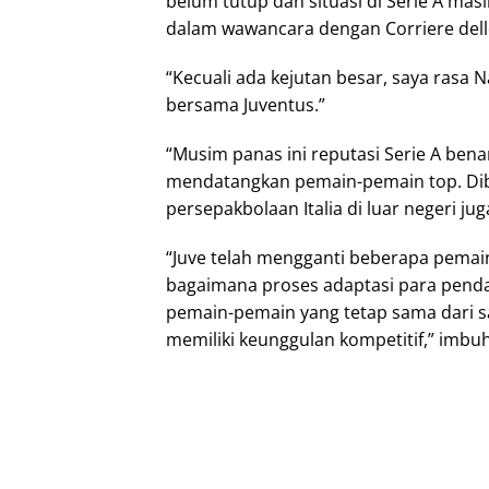
belum tutup dan situasi di Serie A masi
dalam wawancara dengan Corriere dello S
“Kecuali ada kejutan besar, saya rasa
bersama Juventus.”
“Musim panas ini reputasi Serie A ben
mendatangkan pemain-pemain top. Diba
persepakbolaan Italia di luar negeri jug
“Juve telah mengganti beberapa pemain,
bagaimana proses adaptasi para pendat
pemain-pemain yang tetap sama dari s
memiliki keunggulan kompetitif,” imbuh