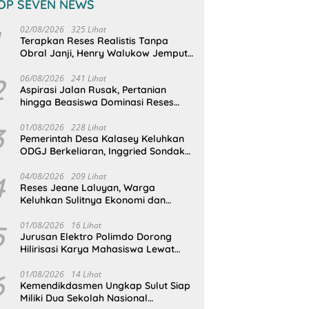
OP SEVEN NEWS
02/08/2026
325 Lihat
Terapkan Reses Realistis Tanpa
Obral Janji, Henry Walukow Jemput
Langsung Dokumen Musrenbang
Desa
2
06/08/2026
241 Lihat
Aspirasi Jalan Rusak, Pertanian
hingga Beasiswa Dominasi Reses
DPRD Sulut Dapil Minsel-Mitra
3
01/08/2026
228 Lihat
Pemerintah Desa Kalasey Keluhkan
ODGJ Berkeliaran, Inggried Sondakh
Minta Dinsos Turun Tangan
4
04/08/2026
209 Lihat
Reses Jeane Laluyan, Warga
Keluhkan Sulitnya Ekonomi dan
Akses Pasar UMKM
5
01/08/2026
16 Lihat
Jurusan Elektro Polimdo Dorong
Hilirisasi Karya Mahasiswa Lewat
Kolaborasi Dengan Mitra
6
01/08/2026
14 Lihat
Kemendikdasmen Ungkap Sulut Siap
Miliki Dua Sekolah Nasional