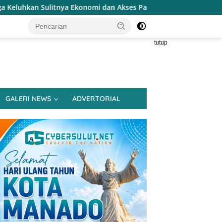
nomi dan Akses Pasar UMKM
Terapkan Reses Realistis T
tutup
GALERI NEWS
ADVERTORIAL