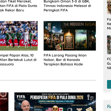
 dan Tiket Meroket,
Bungkam Oman 3-0 di GBK,
an FIFA di Piala Dunia
Timnas Indonesia Melesat di
ak Rekor Baru
Peringkat FIFA
Fo
Ke
Mi
Ha
M
Gu
B
W
mpel Papan Atas, 10
FIFA Larang Pasang Iklan
FO
ilan Bertekuk Lutut di
Nobar, Bar di Kanada
Gu
Sassuolo
Terapkan Bahasa Kode
Ni
T
Be
De
R