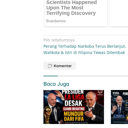
Navigasi
Pos sebelumnya
Perang Terhadap Narkoba Terus Berlanjut,
pos
Walikota & Istri di Filipina Tewas Ditembak
Komentar
Baca Juga