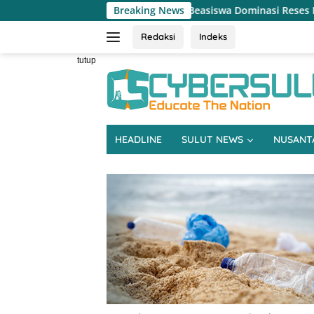
Langsung
tanian hingga Beasiswa Dominasi Reses DPRD Sulut Dapil Minsel-M
Breaking News
ke
konten
Redaksi
Indeks
tutup
HEADLINE
SULUT NEWS
NUSANT