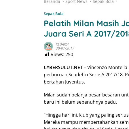
Beranda
Sport News
Sepak Bola
Sepak Bola
Pelatih Milan Masih 
Juara Seri A 2017/201
REDAKSI
30/07/2017
Views:
250
CYBERSULUT.NET
– Vincenzo Montella
perburuan Scudetto Serie A 2017/18. Pe
bertahan Juventus.
Milan sudah belanja besar-besaran u
baru ini belum sepenuhnya padu.
“Hingga hari ini, klub yang paling seriu
Mereka mampu mempertahankan semua pe