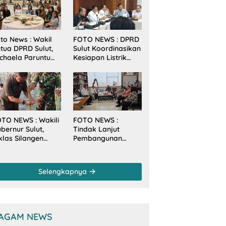
to News : Wakil
FOTO NEWS : DPRD
tua DPRD Sulut,
Sulut Koordinasikan
chaela Paruntu
Kesiapan Listrik
diri Jamuan
Jelang Natal dan
akan Malam
Tahun Baru 2026
bernur Sulut
ersama
amenkes RI
TO NEWS : Wakili
FOTO NEWS :
bernur Sulut,
Tindak Lanjut
klas Silangen
Pembangunan
anam Mangrove
Sungai, Pimpinan
rsama TNI di
dan Anggota DPRD
sa Arakan Minsel
Sulut Sambangi
Selengkapnya
Dirjen SDA
Kementerian PU-RI
AGAM NEWS