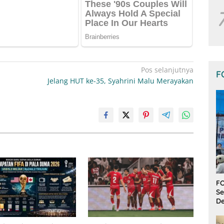
Pos selanjutnya
F
Jelang HUT ke-35, Syahrini Malu Merayakan
FO
Se
De