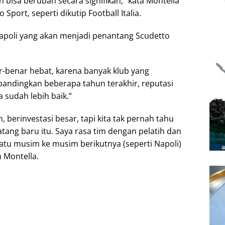
h bisa berubah secara signifikan,” kata Montella
port, seperti dikutip Football Italia.
 Napoli yang akan menjadi penantang Scudetto
ar-benar hebat, karena banyak klub yang
ndingkan beberapa tahun terakhir, reputasi
a sudah lebih baik.”
 berinvestasi besar, tapi kita tak pernah tahu
ang baru itu. Saya rasa tim dengan pelatih dan
atu musim ke musim berikutnya (seperti Napoli)
 Montella.