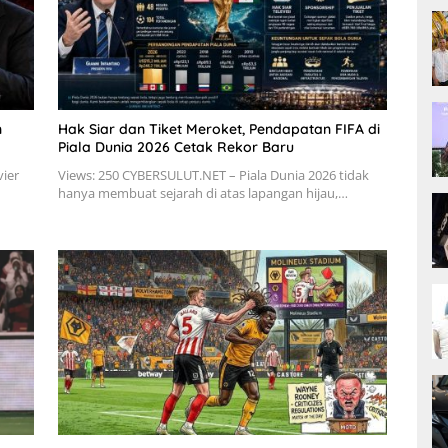
n
Hak Siar dan Tiket Meroket, Pendapatan FIFA di
Piala Dunia 2026 Cetak Rekor Baru
vier
Views: 250 CYBERSULUT.NET – Piala Dunia 2026 tidak
hanya membuat sejarah di atas lapangan hijau,…