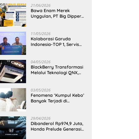
21/06/2026
Bawa Enam Merek
Unggulan, PT Big Dipper
Machinery Indonesia
Perkuat Cengkeraman
Pasar di Sulawesi Utara
11/05/2026
Kolaborasi Garuda
Indonesia-TOP 1, Servis
Mobil Dengan TOP 1 Dapat
GarudaMiles!
04/05/2026
BlackBerry Transformasi
Melalui Teknologi QNX,
Raja Ponsel Menjadi
Raksasa Software
Otomotif
03/05/2026
Fenomena ‘Kumpul Kebo’
Banyak Terjadi di
Indonesia Timur, Peneliti
BRIN Ungkap Analisisnya
di Kota Manado
29/04/2026
Dibanderol Rp974,9 Juta,
Honda Prelude Generasi
Keenam Sudah