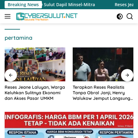
Langsung
RD Sulut Dapil Minsel-Mitra
Breaking News
Reses Jeane Laluyan, Warg
ke
konten
pertamina
Reses Jeane Laluyan, Warga
Terapkan Reses Realistis
Keluhkan Sulitnya Ekonomi
Tanpa Obral Janji, Henry
dan Akses Pasar UMKM
Walukow Jemput Langsung
Dokumen Musrenbang Desa