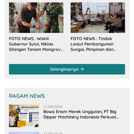
Sulut Bersama Wamenkes
RI
FOTO NEWS : Wakili
FOTO NEWS : Tindak
Gubernur Sulut, Niklas
Lanjut Pembangunan
Silangen Tanam Mangrove
Sungai, Pimpinan dan
Bersama TNI di Desa
Anggota DPRD Sulut
Arakan Minsel
Sambangi Dirjen SDA
Kementerian PU-RI
Selengkapnya
RAGAM NEWS
21/06/2026
Bawa Enam Merek Unggulan, PT Big
Dipper Machinery Indonesia Perkuat
Cengkeraman Pasar di Sulawesi Utara
11/05/2026